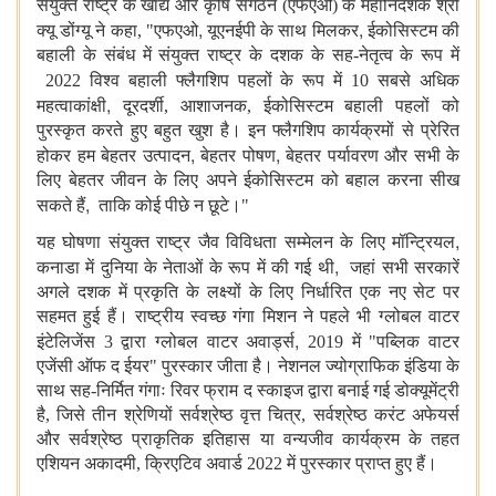
संयुक्त राष्ट्र के खाद्य और कृषि संगठन (एफएओ) के महानिदेशक श्री
,
,
क्यू डोंग्यू ने कहा, "एफएओ
यूएनईपी के साथ मिलकर
ईकोसिस्टम की
बहाली के संबंध में संयुक्त राष्ट्र के दशक के सह-नेतृत्व के रूप में
2022 विश्व बहाली फ्लैगशिप पहलों के रूप में 10 सबसे अधिक
,
महत्वाकांक्षी
दूरदर्शी, आशाजनक, ईकोसिस्टम बहाली पहलों को
पुरस्कृत करते हुए बहुत खुश है। इन फ्लैगशिप कार्यक्रमों से प्रेरित
,
,
होकर
हम बेहतर उत्पादन
बेहतर पोषण
बेहतर पर्यावरण और सभी के
लिए बेहतर जीवन के लिए अपने ईकोसिस्टम को बहाल करना सीख
,
सकते हैं
ताकि कोई पीछे न छूटे।"
,
यह घोषणा संयुक्त राष्ट्र जैव विविधता सम्मेलन के लिए मॉन्ट्रियल
,
कनाडा में दुनिया के नेताओं के रूप में की गई थी
जहां सभी सरकारें
अगले दशक में प्रकृति के लक्ष्यों के लिए निर्धारित एक नए सेट पर
सहमत हुई हैं। राष्ट्रीय स्वच्छ गंगा मिशन ने पहले भी ग्लोबल वाटर
,
इंटेलिजेंस 3 द्वारा ग्लोबल वाटर अवार्ड्स
2019 में "पब्लिक वाटर
एजेंसी ऑफ द ईयर" पुरस्कार जीता है। नेशनल ज्योग्राफिक इंडिया के
साथ सह-निर्मित गंगाः रिवर फ्राम द स्काइज द्वारा बनाई गई डोक्यूमेंट्री
है, जिसे तीन श्रेणियों सर्वश्रेष्ठ वृत्त चित्र, सर्वश्रेष्ठ करंट अफेयर्स
और सर्वश्रेष्ठ प्राकृतिक इतिहास या वन्यजीव कार्यक्रम के तहत
एशियन अकादमी, क्रिएटिव अवार्ड 2022 में पुरस्कार प्राप्त हुए हैं।