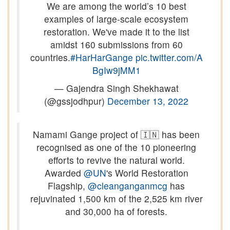
We are among the world’s 10 best
examples of large-scale ecosystem
restoration. We've made it to the list
amidst 160 submissions from 60
countries.
#HarHarGange
pic.twitter.com/A
BgIw9jMM1
— Gajendra Singh Shekhawat
(@gssjodhpur)
December 13, 2022
Namami Gange project of 🇮🇳 has been
recognised as one of the 10 pioneering
efforts to revive the natural world.
Awarded
@UN
's World Restoration
Flagship,
@cleanganganmcg
has
rejuvinated 1,500 km of the 2,525 km river
and 30,000 ha of forests.