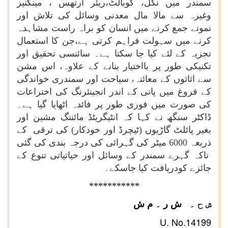
سمندر میں نکل، کوبالٹ،ریئر ارتھس ، مینگنیز
وغیرہ سے مالا مال معدنی وسائل کی تلاش اور
نمونے جمع کرنے میں انسان کو براہ راست مشاہدہ
کرنے میں سہولت فراہم کرتی ہے،جن کا استعمال
تجزیہ کے لئے کیا جا سکتا ہے۔ سائنسی تحقیق اور
تکنیکی طور پر بااختیار بنانے کے علاوہ، اس مشن
سے اثاثوں کے معائنہ، سیاحت اور سمندری خواندگی
کے فروغ میں پانی کے اندر انجینئرنگ کی اختراعات
کی صورت میں فوری طور پر فائدہ اٹھایا گیا ہے۔
ڈاکٹر سنگھ نے کہا کہ انٹیگریٹڈ مائننگ مشین اور
بغیر پائلٹ گاڑیوں (ٹیچرڈ اور خودکار) کی ترقی کے
ذریعہ 6000 میٹر کی گہرائی کی درجہ بندی کی گئی
تاکہ گہرے سمندر کے وسائل اور حیاتیاتی تنوع کے
جائزے کودریافت کیا جاسکے۔
***
********
ش ح ۔
ش ر ۔ م ش
U. No.14199