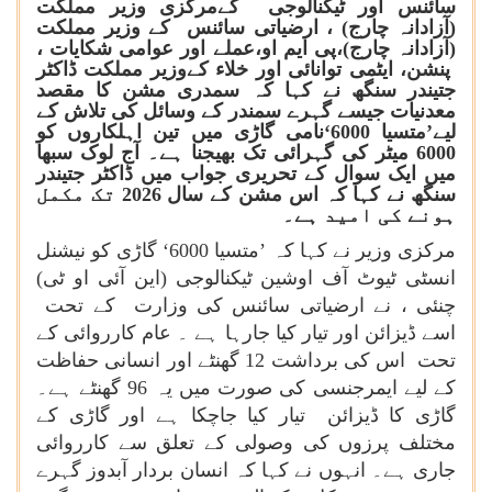
سائنس اور ٹیکنالوجی کےمرکزی وزیر مملکت
(آزادانہ چارج) ، ارضیاتی سائنس کے وزیر مملکت
(آزادانہ چارج)،پی ایم او،عملے اور عوامی شکایات ،
پنشن، ایٹمی توانائی اور خلاء کےوزیر مملکت ڈاکٹر
جتیندر سنگھ نے کہا کہ سمدری مشن کا مقصد
معدنیات جیسے گہرے سمندر کے وسائل کی تلاش کے
لیے’متسیا 6000‘نامی گاڑی میں تین اہلکاروں کو
6000 میٹر کی گہرائی تک بھیجنا ہے۔ آج لوک سبھا
میں ایک سوال کے تحریری جواب میں ڈاکٹر جتیندر
سنگھ نے کہا کہ اس مشن کے سال 2026 تک مکمل
ہونے کی امید ہے۔
مرکزی وزیر نے کہا کہ ’متسیا 6000‘ گاڑی کو نیشنل
انسٹی ٹیوٹ آف اوشین ٹیکنالوجی (این آئی او ٹی)
چنئی ، نے ارضیاتی سائنس کی وزارت کے تحت
اسے ڈیزائن اور تیار کیا جارہا ہے ۔ عام کارروائی کے
تحت اس کی برداشت 12 گھنٹے اور انسانی حفاظت
کے لیے ایمرجنسی کی صورت میں یہ 96 گھنٹے ہے۔
گاڑی کا ڈیزائن تیار کیا جاچکا ہے اور گاڑی کے
مختلف پرزوں کی وصولی کے تعلق سے کارروائی
جاری ہے۔ انہوں نے کہا کہ انسان بردار آبدوز گہرے