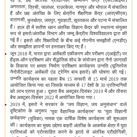
रहे हैं, छह अंतरिक्ष प्रौद्योगिकी ऊष्मायन केंद्र (एसटीआईसी)
,
,
,
,
अगरतला
त्रिची
जालंधर
राउरकेला
नागपुर और भोपाल में संचालित
हैं और छह अंतरिक्ष के लिए क्षेत्रीय शैक्षणिक केंद्र (आरएसीएस)
,
,
,
,
वाराणसी
कुरुक्षेत्र
जयपुर
गुवाहाटी
सूरतकल और पटना में संचालित
हैं।
हाल ही में सतीश धवन अंतरिक्ष विज्ञान केंद्र की स्थापना संयुक्त
रूप से इसरो/अंतरीक्ष विभाग और जम्मू केंद्रीय विश्वविद्यालय द्वारा की
गई है।
इसरो और शिक्षाविदों के बीच कई गोपनीय समझौतों (एनडीए)
और समझौता ज्ञापनों पर हस्ताक्षर किए गए हैं।
,
जून 2018 में
भारत द्वारा असेंबली
एकीकरण और परीक्षण (एआईटी) पर
हैंड्स-ऑन प्रशिक्षण ओर सैद्धांतिक शोध के संयोजन द्वारा नैनो उपग्रहों
के विकास पर क्षमता निर्माण प्रशिक्षण कार्यक्रम उन्नति (यूनिस्पेस
नैनोसैटेलाइट असेंबली एंड ट्रेनिंग बाय इसरो) की घोषणा की गई।
उन्नति
कार्यक्रम का पहला बैच 15 जनवरी से 15 मार्च 2019 तक
आयोजित किया गया था जिसके माध्यम से 17 देशों के 30 प्रतिभागियों
को लाभ प्राप्त हुआ। दूसरा बैच अक्टूबर-दिसंबर 2019 में और तीसरा
बैच अक्टूबर-दिसंबर 2022 में आयोजित किया गया।
,
“
,
”
2019 में
इसरो ने सरकार के
जय विज्ञान
जय अनुसंधान
वाले
“
”
“
दृष्टिकोण के अनुरूप
युवा वैज्ञानिक कार्यक्रम
या
युवा विज्ञानी
”
कर्यक्रम
(युविका) नामक एक वार्षिक विशेष कार्यक्रम की शुरूआत
की।
कार्यक्रम का मुख्य उद्देश्य बाहरी अंतरिक्ष के आकर्षक क्षेत्र में युवा
,
प्रतिभाओं को प्रोत्साहित करने के इरादे से अंतरिक्ष प्रौद्योगिकी