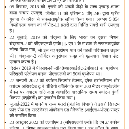
उपग्रह आधारित कनेक्टिविटी प्रदान करता है।
,
,
05 दिसंबर
2018 को
इसरो की अगली पीढ़ी के उच्च प्रवाह क्षमता
,
वाला संचार उपग्रह
जीसैट-11 को एरियन-5 वीए-246 द्वारा फ्रेंच
गुयाना के कौरू से सफलतापूर्वक लॉन्च किया गया। लगभग 5,854
किलोग्राम वजन का जीसैट-11 इसरो द्वारा निर्मित सबसे भारी उपग्रह
है।
,
,
22 जुलाई
2019 को चंद्रमा के लिए भारत का दूसरा मिशन
III-
चंद्रयान-2 को जीएसएलवी एमके
एम 1 के माध्यम से सफलतापूर्वक
,
लॉन्च किया गया
जो इस नए प्रक्षेपण यान की पहली परिचालन उड़ान
थी। चंद्रयान-2 ऑर्बिटर अनुसंधान समूह को मूल्यवान विज्ञान डेटा
प्रदान करता है।
दिसंबर 2019 में पीएसएलवी-सी48/आरआईसेट-2बीआर1 का प्रक्षेपण,
परिश्रमी प्रेक्षेपण वाहन, पीएसएलवी का 50वां प्रक्षेपण था।
,
27 जनवरी 2022 को क्वांटम-सिक्योर टेक्स्ट
इमेज ट्रांसमिशन और
क्वांटम-असिस्टेड टू-वे वीडियो कॉलिंग के साथ 300 मीटर वायुमंडलीय
चैनल पर क्वांटम संलिप्तता आधारित वास्तविक समय क्वांटम कुंजी
वितरण (क्यूकेडी) का प्रदर्शन किया गया।
जुलाई-2022 में माननीय राज्य मंत्री (अंतरिक्ष विभाग) ने इसरो सिस्टम
फॉर सेफ एंड सस्टेनेबल ऑपरेशन एंड मैनेजमेंट (आईएस4ओएम) राष्ट्र
को समर्पित किया।
III)
23 अक्टूबर 2022 को एलवीएम 3 (जीएसएलवी एमके
एम 2/ वनवेब
,
इंडिया -1 मिशन सफलतापूर्वक पूरा किया गया। इस लॉन्च के साथ