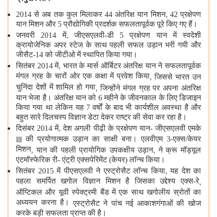
,
2014 से अब तक कुल मिलाकर 44 अंतरिक्ष यान मिशन
42 प्रक्षेपण
यान मिशन और 5 प्रौद्योगिकी प्रदर्शक सफलतापूर्वक पूरे किए गए हैं।
,
जनवरी 2014 में
जीएसएलवी-डी
5 प्रक्षेपण यान में स्वदेशी
क्रायोजेनिक अपर स्टेज के साथ पहली सफल उड़ान भरी गयी और
जीसैट-14 को जीटीओ में स्थापित किया गया।
,
सितंबर 2014 में
भारत के मार्स ऑर्बिटर अंतरिक्ष यान ने सफलतापूर्वक
,
मंगल ग्रह के चारों ओर एक कक्षा में प्रवेश किया
जिससे भारत उन
,
चुनिंदा देशों में शामिल हो गया
जिन्होंने मंगल ग्रह पर अपना अंतरिक्ष
यान भेजा है। अंतरिक्ष यान को 6 महीने के जीवनकाल के लिए डिजाइन
किया गया था लेकिन यह 7 वर्षों के बाद भी कार्यशील अवस्था है और
बहुत सारे दिलचस्प विज्ञान डेटा देकर राष्ट्र की सेवा कर रहा है।
,
दिसंबर 2014 में
देश अगली पीढ़ी के प्रक्षेपण यान- जीएसएलवी एमके
III
की प्रयोगात्मक उड़ान का साक्षी बना। एलवीएम 3-एक्स/केयर
,
,
मिशन
यान की पहली प्रायोगिक उपकक्षीय उड़ान
ने क्रू मॉड्यूल
एटमॉस्फेरिक री- एंट्री एक्सपेरिमेंट (केयर) लॉन्च किया।
,
सितंबर 2015 में पीएसएलवी ने एस्ट्रोसैट लॉन्च किया
यह देश का
,
पहला समर्पित खगोल विज्ञान मिशन है जिसका उद्देश्य एक्स-रे
ऑप्टिकल और यूवी स्पेक्ट्रमी बैंड में एक साथ खगोलीय स्रोतों का
अध्ययन करना है।
एस्ट्रोसैट ने पांच नई आकाशगंगाओं की खोज
करके बड़ी सफलता प्राप्त की है।