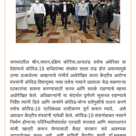
जगभरातील चीन,जपान,दक्षिण कोरिया,थायलंड तसेच अमेरिका या
देशांमध्ये कोविड-19 बाधितांच्या संख्येत सतत वाढ होत असल्यामुळे
उभ्या ठाकलेल्या आव्हानाचे गांभीर्य अधोरेखित करत केंद्रीय आरोग्य
मंत्र्यांनी कोविड विषाणूच्या नव्या तसेच नव्याने उदयाला येऊ शकणाऱ्या
प्रकारांचा सामना करण्यासाठी सज्ज आणि सतर्क राहण्याचे महत्त्व
अधोरेखित केले. अधिकाऱ्यांनी या संदर्भात पूर्णपणे सुसज्ज राहण्याचे
निर्देश त्यांनी दिले आणि जनतेने कोविड-योग्य वर्तणुकीचे पालन करणे
तसेच कोविड-19 प्रतिबंधक लसीकरण पूर्ण करून घ्यावे, असे
आवाहन केंद्रीय मंत्र्यांनी यावेळी केले. कोविड-19 संसर्गाबाबत नव्याने
निर्माण होणाऱ्या परिस्थितीसंदर्भात प्रभावी सज्जता आणि व्यवस्थापन
याची खात्री करून घेण्यासाठी केंद्र सरकार सर्व आवश्यक
उपाययोजना करत आहे, अशी माहिती केंद्रीय मंत्री डॉ.मनसुख