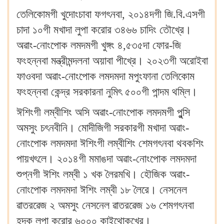
তেলিকোমগী খুদোংচাবা ফগৎনবা, ২০১৪দগী জি.বি.এসগী
চাদা ১০গী মখাদা লুপা করোর ৩৪৬৬ চাদিং তৌখ্রে।
অৱাং-নোংপোক লমদমগী খুঙ্গং ৪,৫৩৫দা ফোর-জি
ফংহন্নবা মন্ত্রীমন্দলনা অয়াবা পীখ্রে। ২০২৩গী অরোইবা
ফাওবদা অৱাং-নোংপোক লমদমদা মপুংফানা তেলিকোম
ফংহন্নবা কেন্দ্র সরকারনা নুমিৎ ৫০০গী পান্দম থম্লি।
ঈশিংগী লম্বীশিং অসি অৱাং-নোংপোক লমদমগী পুন্সি
অমসুং চৎনবীনি। মোদীজিগী সরকারগী মখাদা অৱাং-
নোংপোক লমদমদা ঈশিংগী লম্বীশিং শেমগৎনবা থবকশিং
পায়খৎলে। ২০১৪গী মমাঙদা অৱাং-নোংপোক লমদমদা
শুপ্নগী ঈশিং লম্বী ১ খক লৈরমখি। হৌজিক অৱাং-
নোংপোক লমদমদা ঈশিং লম্বী ১৮ লৈরে। নেসনেল
ৱাতরৱেজ ২ অমসুং নেসনেল ৱাতরৱেজ ১৬ শেমগৎনবা
হন্দক লুপা করোর ৬০০০ কাইথোকখ্রে।