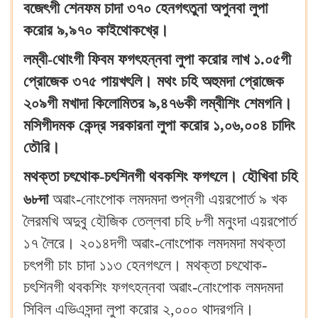
বজেৎগী শেনফম চাদা ৩৭০ হেনগৎতুনা অপুনবা লুপা
করোর ৯,৯৭০ কাইথোকখ্রে।
লম্বী-থোংগী ফিবম ফগৎহন্নবা লুপা করোর লাখ ১.০৫গী
প্রোজেক ৩৭৫ পায়খৎলি। মথং চহি অহুমদা প্রোজেক
২০৯গী মখাদা কিলোমিতর ৯,৪৭৬কী লম্বীশিং শেমগনি।
মসিগীদমক কেন্দ্র সরকারনা লুপা করোর ১,০৬,০০৪ চাদিং
তৌরি।
মথক্তা চৎথোক-চৎশিনগী থবকশিং ফগৎলে। হৌখিবা চহি
৬৮দা
অৱাং-নোংপোক লমদমদা শুপ্নগী এয়রপোর্ত ৯ খক
লৈরমখি অদুবু হৌজিক তেল্লবা চহি ৮গী মনুংদা এয়রপোর্ত
১৭ লৈরে। ২০১৪দগী অৱাং-নোংপোক লমদমদা মথক্তা
চৎপগী চাং চাদা ১১৩ হেনগৎলে। মথক্তা চৎথোক-
চৎশিনগী থবকশিং ফগৎহন্নবা অৱাং-নোংপোক লমদমদা
সিবিল এভিএসন্দা লুপা করোর ২,০০০ থাদরগনি।