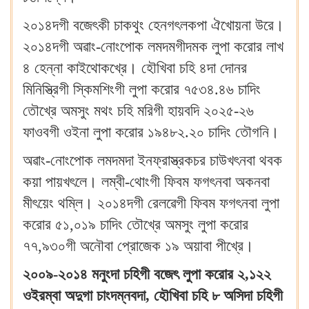
২০১৪দগী বজেৎকী চাকথুং হেনগৎলকপা ঐখোয়না উরে।
২০১৪দগী অৱাং-নোংপোক লমদমগীদমক লুপা করোর লাখ
৪ হেন্না কাইথোকখ্রে। হৌখিবা চহি ৪দা দোনর
মিনিস্ত্রিগী স্কিমশিংগী লুপা করোর ৭৫৩৪.৪৬ চাদিং
তৌখ্রে অমসুং মথং চহি মরিগী হায়বদি ২০২৫-২৬
ফাওবগী ওইনা লুপা করোর ১৯৪৮২.২০ চাদিং তৌগনি।
অৱাং-নোংপোক লমদমদা ইনফ্রাস্ত্রকচর চাউখৎনবা থবক
কয়া পায়খৎলে। লম্বী-থোংগী ফিবম ফগৎনবা অকনবা
মীৎয়েং থম্লি। ২০১৪দগী রেলৱেগী ফিবম ফগৎনবা লুপা
করোর ৫১,০১৯ চাদিং তৌখ্রে অমসুং লুপা করোর
৭৭,৯৩০গী অনৌবা প্রোজেক ১৯ অয়াবা পীখ্রে।
২০০৯-২০১৪ মনুংদা চহিগী বজেৎ লুপা করোর ২,১২২
ওইরম্বা অদুগা চাংদম্নবদা, হৌখিবা চহি ৮ অসিদা চহিগী