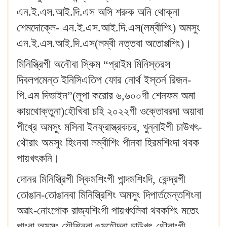
এন.ই.এস.আই.দি.এস অসি শরুক অনি থোক্না
শেমদোক্লে- এন.ই.এস.আই.দি.এস(লম্বীশিং) অমসুং
এন.ই.এস.আই.দি.এস(লম্বী নত্তবা অতোপ্পশিং)।
মিনিস্ত্রিগী অনৌবা স্কিম “প্রাইম মিনিস্তরস
দিবলপমেন্ত ইনিসিএতিপ ফোর নোর্থ ইস্তর্ন রিজন-
পি.এম দিভাইন”(লুপা করোর ৬,৬০০গী শেনফম অমা
কায়থোক্তুনা)হৌখিবা চহি ২০২২গী ওক্তোবরদা অয়াবা
পীখ্রে অমসুং মসিনা ইনফ্রাস্ত্রকচর, খুন্নাইগী চাউখৎ-
থৌরাং অমসুং হিংনবা লম্বীশিং পীনবা হিরমশিংদা থবক
পায়খৎকনি।
দোনর মিনিস্ত্রিগী স্কিমশিংগী পান্দমশিংদি, কেন্দ্রগী
তোঙান-তোঙানবা মিনিস্ত্রিশিং অমসুং দিপার্তমেন্তশিংনা
অৱাং-নোংপোক রাজ্যশিংগী পায়খৎলিবা থবকশিং মতেং
পাংবা অমসুং য়ৌশিনবা ঙমহৌদবা চাউখৎ-থৌরাংগী