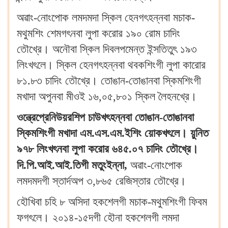
অৱাং-নোংপোক লমদমদা স্কিল হেনগৎহন্নবা মচাক-
মথুমশিং শেমগৎনবা লুপা করোর ১৯০ রোম চাদিং
তৌখ্রে। অনৌবা স্কিল দিবলপমেন্ত ইন্সতিতুৎ ১৯৩
লিংখৎলে। স্কিল হেনগৎহন্নবা থবকশিংগী লুপা কারোর
৮১.৮৩ চাদিং তৌখ্রে। তোঙান-তোঙানবা স্কিমশিংগী
মখাদা অপুনবা মীওই ১৬,০৫,৮০১ স্কিল লৈহনখ্রে।
ওন্ত্রেপ্রেনিউয়রশিপ চাউখৎহন্নবা তোঙান-তোঙানবা
স্কিমশিংগী মখাদা এম.এস.এম.ইশিং য়োকখৎলে। য়ুনিত
৯৭৮ লিংখৎনবা লুপা করোর ৬৪৫.০৭ চাদিং তৌখ্রে।
দি.পি.আই.আই.তিগী মতুংইন্না,
অৱাং-নোংপোক
লমদমদগী স্তার্দঅপ ৩,৮৬৫ রেজিস্তার তৌখ্রে।
হৌখিবা চহি ৮ অসিদা হকশেলগী মচাক-মথুমশিংগী ফিবম
ফগৎলে। ২০১৪-১৫দগী হৌনা হকশেলগী লমদা