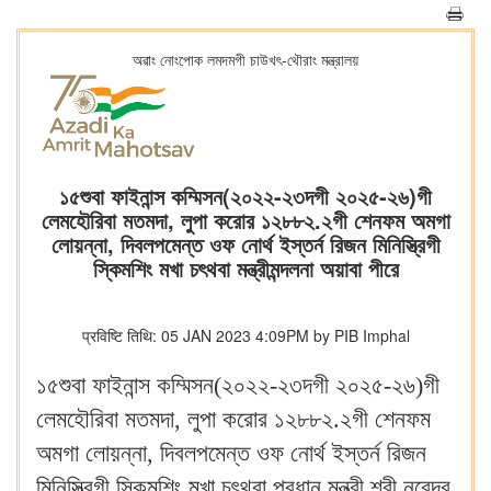
অৱাং নোংপোক লমদমগী চাউখৎ-থৌরাং মন্ত্রালয়
১৫শুবা ফাইনান্স কম্মিসন(২০২২-২৩দগী ২০২৫-২৬)গী
লেমহৌরিবা মতমদা, লুপা করোর ১২৮৮২.২গী শেনফম অমগা
লোয়ন্না, দিবলপমেন্ত ওফ নোর্থ ইস্তর্ন রিজন মিনিস্ত্রিগী
স্কিমশিং মখা চৎথবা মন্ত্রীমন্দলনা অয়াবা পীরে
प्रविष्टि तिथि: 05 JAN 2023 4:09PM by PIB Imphal
১৫শুবা ফাইনান্স কম্মিসন(২০২২-২৩দগী ২০২৫-২৬)গী
লেমহৌরিবা মতমদা, লুপা করোর ১২৮৮২.২গী শেনফম
অমগা লোয়ন্না, দিবলপমেন্ত ওফ নোর্থ ইস্তর্ন রিজন
মিনিস্ত্রিগী স্কিমশিং মখা চৎথবা প্রধান মন্ত্রী শ্রী নরেন্দ্র