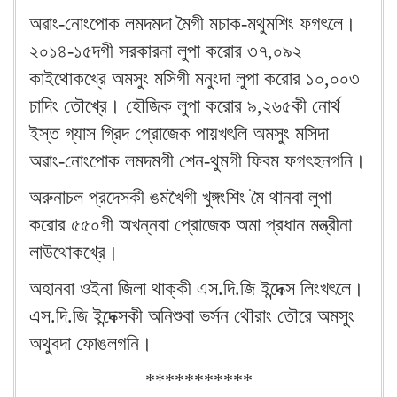
অৱাং-নোংপোক লমদমদা মৈগী মচাক-মথুমশিং ফগৎলে।
২০১৪-১৫দগী সরকারনা লুপা করোর ৩৭,০৯২
কাইথোকখ্রে অমসুং মসিগী মনুংদা লুপা করোর ১০,০০৩
চাদিং তৌখ্রে। হৌজিক লুপা করোর ৯,২৬৫কী নোর্থ
ইস্ত গ্যাস গ্রিদ প্রোজেক পায়খৎলি অমসুং মসিদা
অৱাং-নোংপোক লমদমগী শেন-থুমগী ফিবম ফগৎহনগনি।
অরুনাচল প্রদেসকী ঙমখৈগী খুঙ্গংশিং মৈ থানবা লুপা
করোর ৫৫০গী অখন্নবা প্রোজেক অমা প্রধান মন্ত্রীনা
লাউথোকখ্রে।
অহানবা ওইনা জিলা থাক্কী এস.দি.জি ইন্দেক্স লিংখৎলে।
এস.দি.জি ইন্দেক্সকী অনিশুবা ভর্সন থৌরাং তৌরে অমসুং
অথুবদা ফোঙলগনি।
***********