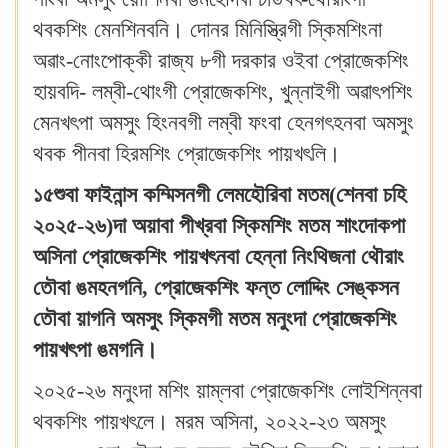
থবকশিং মেনশিনবনি। দোনর মিনিস্ত্রিগী স্কিমশিংনা
অৱাং-নোংপোক্কী রাজ্য ৮গী দরকার ওইবা প্রোজেকশিং
হায়বদি- লম্বী-থোংগী প্রোজেকশিং, খুন্নাইগী অৱাৎপশিং
মেনখৎপা অমসুং হিংনবগী লম্বী ফংবা হেনগৎহনবা অমসুং
থবক পীনবা হিরমশিং প্রোজেকশিং পায়খৎলি।
১৫শুবা ফাইনান্স কম্মিসনগী লেমহৌরিবা মতম(শেনবা চহি
২০২৫-২৬)দা অয়াবা পীখ্রবা স্কিমশিং মতম শাংদোকপা
অসিনা প্রোজেকশিং পায়খৎনবা হেন্না নিংথিজনা থৌরাং
তৌবা ঙমহনগনি, প্রোজেকশিং ফন্ত লোদ্দিং সেঙ্কসন
তৌবা য়াগনি অমসুং স্কিমগী মতম মনুংদা প্রোজেকশিং
পায়খৎপা ঙমগনি।
২০২৫-২৬ মনুংদা মশিং য়াম্লবা প্রোজেকশিং লোইশিন্নবা
থবকশিং পায়খৎলে। মরম অসিনা, ২০২২-২৩ অমসুং