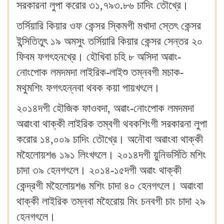
সরকারনা লুপা করোর ৩১,৭৯৩.৮৬ চাদিং তৌখ্রে।
তর্সিয়ারি কিয়ার ওফ কেন্সর স্কিমগী মখাদা স্তেৎ কেন্সর
ইন্সিতিতুৎ ১৯ অমসুং তর্সিয়ারি কিয়ার কেন্সর সেন্তর ২০
ফিবম ফগৎহনখ্রে। হৌখিবা চহি ৮ অসিদা অৱাং-
নোংপোক লমদমদা লাইরিক-লাইশু তম্নবগী মচাক-
মথুমশিং ফগৎহন্নবা থবক কয়া পায়খৎলে।
২০১৪দগী হৌজিক ফাওবদা, অৱাং-নোংপোক লমদমদা
অৱাংবা থাক্কী লাইরিক তম্বগী থবকশিংগী সরকারনা লুপা
করোর ১৪,০০৯ চাদিং তৌখ্রে। অনৌবা অৱাংবা থাক্কী
মহৈলোয়শঙ ১৯১ লিংখৎলে। ২০১৪দগী য়ুনিভর্সিতি মশিং
চাদা ৩৯ হেনগৎলে। ২০১৪-১৫দগী অৱাং থাক্কী
কেন্দ্রগী মহৈলোয়শঙ মশিং চাদা ৪০ হেনগৎলে। অৱাংবা
থাক্কী লাইরিক তম্নবা মহৈরোয় মিং চনবগী চাং চাদা ২৯
হেনগৎলে।