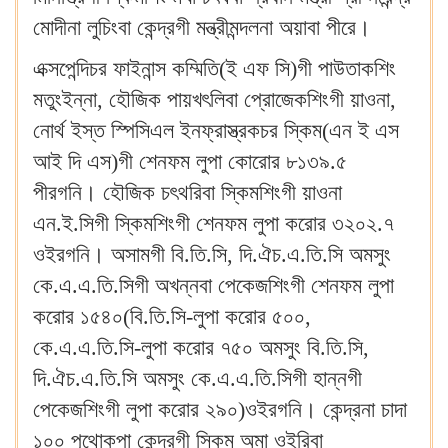
মোদীনা লুচিংবা কেন্দ্রগী মন্ত্রীমন্দলনা অয়াবা পীরে।
এক্সপেন্দিচর ফাইনান্স কম্মিতি(ই এফ সি)গী পাউতাকশিং
মতুংইন্না, হৌজিক পায়খৎলিবা প্রোজেকশিংগী য়াওনা,
নোর্থ ইস্ত স্পিসিএল ইনফ্রাস্ত্রকচর স্কিম(এন ই এস
আই দি এস)গী শেনফম লুপা কোরোর ৮১৩৯.৫
পীরগনি। হৌজিক চৎথরিবা স্কিমশিংগী য়াওনা
এন.ই.সিগী স্কিমশিংগী শেনফম লুপা করোর ৩২০২.৭
ওইরগনি। অসামগী বি.তি.সি, দি.ঐচ.এ.তি.সি অমসুং
কে.এ.এ.তি.সিগী অখন্নবা পেকেজশিংগী শেনফম লুপা
করোর ১৫৪০(বি.তি.সি-লুপা করোর ৫০০,
কে.এ.এ.তি.সি-লুপা করোর ৭৫০ অমসুং বি.তি.সি,
দি.ঐচ.এ.তি.সি অমসুং কে.এ.এ.তি.সিগী হান্নগী
পেকেজশিংগী লুপা করোর ২৯০)ওইরগনি। কেন্দ্রনা চাদা
১০০ পুথোকপা কেন্দ্রগী স্কিম অমা ওইরিবা