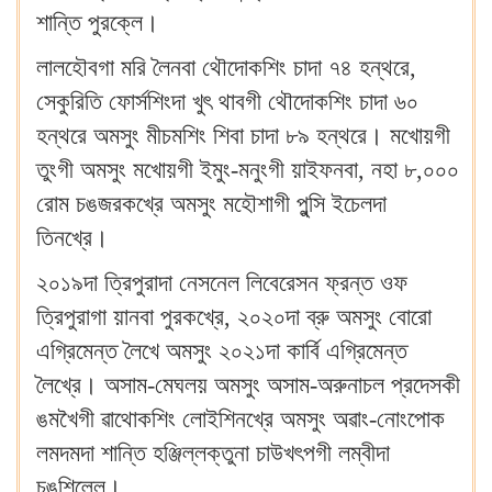
শান্তি পুরক্লে।
লালহৌবগা মরি লৈনবা থৌদোকশিং চাদা ৭৪ হন্থরে,
সেকুরিতি ফোর্সশিংদা খুৎ থাবগী থৌদোকশিং চাদা ৬০
হন্থরে অমসুং মীচমশিং শিবা চাদা ৮৯ হন্থরে। মখোয়গী
তুংগী অমসুং মখোয়গী ইমুং-মনুংগী য়াইফনবা, নহা ৮,০০০
রোম চঙজরকখ্রে অমসুং মহৌশাগী পুন্সি ইচেলদা
তিনখ্রে।
২০১৯দা ত্রিপুরাদা নেসনেল লিবেরেসন ফ্রন্ত ওফ
ত্রিপুরাগা য়ানবা পুরকখ্রে, ২০২০দা ব্রু অমসুং বোরো
এগ্রিমেন্ত লৈখে অমসুং ২০২১দা কার্বি এগ্রিমেন্ত
লৈখ্রে। অসাম-মেঘলয় অমসুং অসাম-অরুনাচল প্রদেসকী
ঙমখৈগী ৱাথোকশিং লোইশিনখ্রে অমসুং অৱাং-নোংপোক
লমদমদা শান্তি হঞ্জিল্লক্তুনা চাউখৎপগী লম্বীদা
চঙশিল্লে।