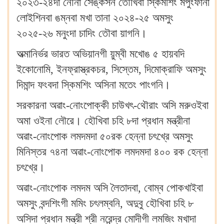
২০২৩-২৪দা নৌনা সেঙ্কসন তৌখিবা স্কিমশিং মপুংফানা
লোইশিনবা ঙম্নবা মখা তানা ২০২৪-২৫ অমসুং
২০২৫-২৬ মনুংদা চাদিং তৌবা য়াগনি।
অত্মানির্ভর ভারত অভিয়ানগী য়ুম্বী মখোঙ ৫ হায়বদি
ইকোনোমি, ইনফ্রাস্ত্রকচর, সিস্তেম, দিমোক্রাফি অমসুং
দিমান্দ ফংবদা স্কিমশিং অসিনা মতেং পাংগনি।
সরকারনা অৱাং-নোংপোক্কী চাউখৎ-থৌরাং অসি মরুওইবা
অমা ওইনা লৌরে। হৌখিবা চহি ৮দা প্রধান মন্ত্রীনা
অৱাং-নোংপোক লমদমদা ৫০রক হেন্না চৎখ্রে অমসুং
মিনিস্তর ৭৪না অৱাং-নোংপোক লমদমদা ৪০০ রক হেন্না
চৎখ্রে।
অৱাং-নোংপোক লমদম অসি লৈতাদবা, বোম্ব পোকখাইবা
অমসুং বন্দশিংগী মমিং চৎলম্বনি, অদুবু হৌখিবা চহি ৮
অসিদা প্রধান মন্ত্রী শ্রী নরেন্দ্র মোদীগী লমজিং মখাদা