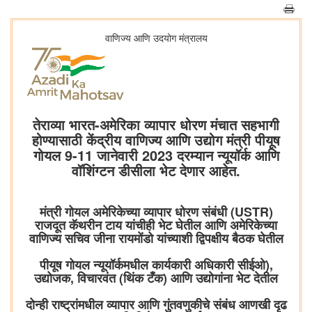
वाणिज्य आणि उदयोग मंत्रालय
तेराव्या भारत-अमेरिका व्यापार धोरण मंचात सहभागी
होण्यासाठी केंद्रीय वाणिज्य आणि उद्योग मंत्री पीयूष
गोयल 9-11 जानेवारी 2023 दरम्यान न्यूयॉर्क आणि
वॉशिंग्टन डीसीला भेट देणार आहेत.
मंत्री गोयल अमेरिकेच्या व्यापार धोरण संबंधी (USTR)
राजदूत कॅथरीन टाय यांचीही भेट घेतील आणि अमेरिकेच्या
वाणिज्य सचिव जीना रायमोंडो यांच्याशी द्विपक्षीय बैठक घेतील
पीयूष गोयल न्यूयॉर्कमधील कार्यकारी अधिकारी सीईओ),
उद्योजक, विचारवंत (थिंक टँक) आणि उद्योगांना भेट देतील
दोन्ही राष्ट्रांमधील व्यापार आणि गुंतवणुकीचे संबंध आणखी दृढ