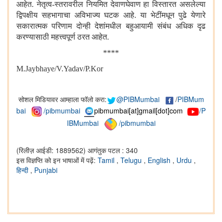
आहेत
.
नेतृत्व
-
स्तरावरील
नियमित
देवाणघेवाण
हा
विस्तारत
असलेल्या
द्विपक्षीय
सहभागाचा
अविभाज्य
घटक
आहे
.
या
भेटींमधून
पुढे
येणारे
सकारात्मक
परिणाम
दोन्ही
देशांमधील
बहुआयामी
संबंध
अधिक
दृढ
करण्यासाठी
महत्त्वपूर्ण
ठरत
आहेत
.
****
M.Jaybhaye/V.Yadav/P.Kor
सोशल मिडियावर आम्हाला फॉलो करा:
@PIBMumbai
/
PIBMum
bai
/pibmumbai
pibmumbai[at]gmail[dot]com
/P
IBMumbai
/pibmumbai
(रिलीज़ आईडी: 1889562)
आगंतुक पटल : 340
इस विज्ञप्ति को इन भाषाओं में पढ़ें:
Tamil
,
Telugu
,
English
,
Urdu
,
हिन्दी
,
Punjabi