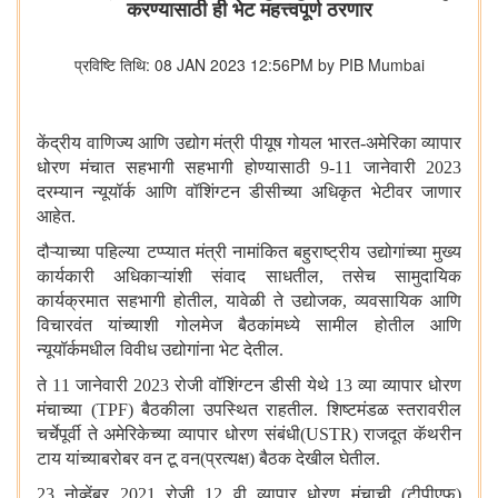
करण्यासाठी ही भेट महत्त्वपूर्ण ठरणार
प्रविष्टि तिथि: 08 JAN 2023 12:56PM by PIB Mumbai
केंद्रीय
वाणिज्य
आणि
उद्योग
मंत्री
पीयूष
गोयल
भारत
-
अमेरिका
व्यापार
धोरण
मंचात
सहभागी
सहभागी
होण्यासाठी
9-11
जानेवारी
2023
दरम्यान
न्यूयॉर्क
आणि
वॉशिंग्टन
डीसीच्या
अधिकृत
भेटीवर
जाणार
आहेत
.
दौऱ्याच्या
पहिल्या
टप्प्यात
मंत्री
नामांकित
बहुराष्ट्रीय
उद्योगांच्या
मुख्य
कार्यकारी
अधिकाऱ्यांशी
संवाद
साधतील
,
तसेच
सामुदायिक
कार्यक्रमात
सहभागी
होतील
,
यावेळी
ते
उद्योजक
,
व्यवसायिक
आणि
विचारवंत
यांच्याशी
गोलमेज
बैठकांमध्ये
सामील
होतील
आणि
न्यूयॉर्कमधील
विवीध
उद्योगांना
भेट
देतील
.
ते
11
जानेवारी
2023
रोजी
वॉशिंग्टन
डीसी
येथे
13
व्या
व्यापार
धोरण
मंचाच्या
(TPF)
बैठकीला
उपस्थित
राहतील
.
शिष्टमंडळ
स्तरावरील
चर्चेपूर्वी
ते
अमेरिकेच्या
व्यापार
धोरण
संबंधी
(USTR)
राजदूत
कॅथरीन
टाय
यांच्याबरोबर
वन
टू
वन
(
प्रत्यक्ष
)
बैठक
देखील
घेतील
.
23
नोव्हेंबर
2021
रोजी
12
वी
व्यापार
धोरण
मंचाची
(
टीपीएफ
)