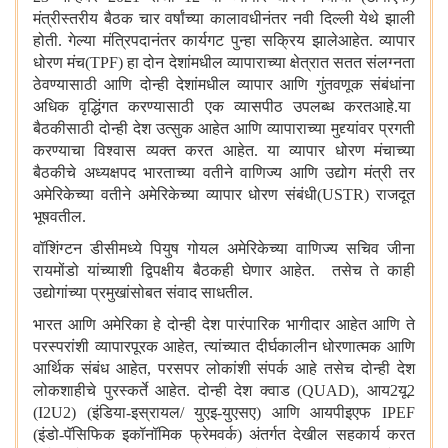
मंत्रीस्तरीय
बैठक
चार
वर्षांच्या
कालावधीनंतर
नवी
दिल्ली
येथे
झाली
होती
.
गेल्या
मंत्रिपदानंतर
कार्यगट
पुन्हा
सक्रिय
झालेआहेत
.
व्यापार
धोरण
मंच
(TPF)
हा
दोन
देशांमधील
व्यापाराच्या
क्षेत्रात
सतत
संलग्नता
ठेवण्यासाठी
आणि
दोन्ही
देशांमधील
व्यापार
आणि
गुंतवणूक
संबंधांना
अधिक
वृद्धिंगत
करण्यासाठी
एक
व्यासपीठ
उपलब्ध
करतआहे
.
या
बैठकीसाठी
दोन्ही
देश
उत्सुक
आहेत
आणि
व्यापाराच्या
मुद्द्यांवर
प्रगती
करण्याचा
विश्वास
व्यक्त
करत
आहेत
.
या
व्यापार
धोरण
मंचाच्या
बैठकीचे
अध्यक्षपद
भारताच्या
वतीने
वाणिज्य
आणि
उद्योग
मंत्री
तर
अमेरिकेच्या
वतीने
अमेरिकेच्या
व्यापार
धोरण
संबंधी
(USTR)
राजदूत
भूषवतील
.
वॉशिंग्टन
डीसीमध्ये
पियुष
गोयल
अमेरिकेच्या
वाणिज्य
सचिव
जीना
रायमोंडो
यांच्याशी
द्विपक्षीय
बैठकही
घेणार
आहेत
.
तसेच
ते
काही
उद्योगांच्या
प्रमुखांसोबत
संवाद
साधतील
.
भारत
आणि
अमेरिका
हे
दोन्ही
देश
पारंपारिक
भागीदार
आहेत
आणि
ते
परस्परांशी
व्यापारपूरक
आहेत
,
त्यांच्यात
दीर्घकालीन
धोरणात्मक
आणि
आर्थिक
संबंध
आहेत
,
परसपर
लोकांशी
संपर्क
आहे
तसेच
दोन्ही
देश
लोकशाहीचे
पुरस्कर्ते
आहेत
.
दोन्ही
देश
क्वाड
(QUAD),
आय
2
यू
2
(I2U2) (
इंडिया
-
इस्रायल
/
युएइ
-
युएसए
)
आणि
आयपीइएफ
IPEF
(
इंडो
-
पॅसिफिक
इकॉनॉमिक
फ्रेमवर्क
)
अंतर्गत
देखील
सहकार्य
करत