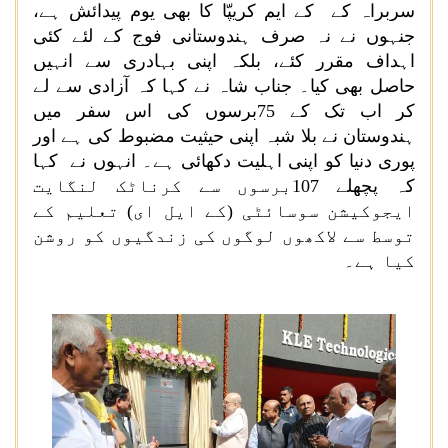
سربراہ کے کے ایم کریپّا کا بھی یوم پیدائش ہے،
جنہوں نے نہ صرف ہندوستانی فوج کے لئے کئی
اہداف مقرر کئے، بلکہ اپنی بہادری سے انہیں
حاصل بھی کیا۔ جناب شاہ نے کہا کہ آزادی سے لے
کر اب تک کے 75برسوں کی اس سفر میں
ہندوستان نے بلا شبہ اپنی حیثیت مضبوط کی ہے اور
پوری دنیا کو اپنی اہلیت دکھائی ہے۔ انہوں نے کہا
کہ پچھلے 107برسوں سے کرناٹک لنگایت
ایجوکیشن سوسائٹی (کے ایل ای) تعلیم کے
توسط سے لاکھوں لوگوں کی زندگیوں کو روشن
کیا ہے۔