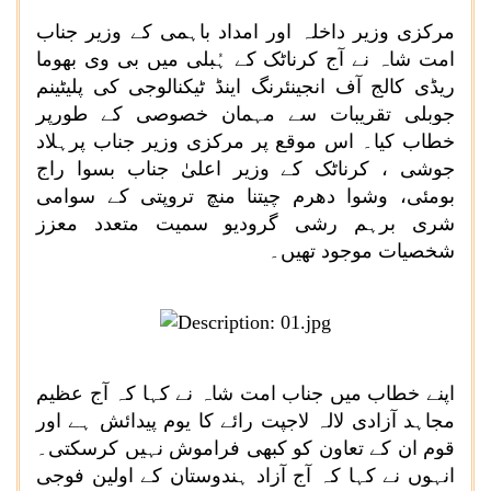
مرکزی وزیر داخلہ اور امداد باہمی کے وزیر جناب
امت شاہ نے آج کرناٹک کے ہُبلی میں بی وی بھوما
ریڈی کالج آف انجینئرنگ اینڈ ٹیکنالوجی کی پلیٹینم
جوبلی تقریبات سے مہمان خصوصی کے طورپر
خطاب کیا۔ اس موقع پر مرکزی وزیر جناب پرہلاد
جوشی ، کرناٹک کے وزیر اعلیٰ جناب بسوا راج
بومئی، وشوا دھرم چیتنا منچ تروپتی کے سوامی
شری برہم رشی گرودیو سمیت متعدد معزز
شخصیات موجود تھیں۔
اپنے خطاب میں جناب امت شاہ نے کہا کہ آج عظیم
مجاہد آزادی لالہ لاجپت رائے کا یوم پیدائش ہے اور
قوم ان کے تعاون کو کبھی فراموش نہیں کرسکتی۔
انہوں نے کہا کہ آج آزاد ہندوستان کے اولین فوجی