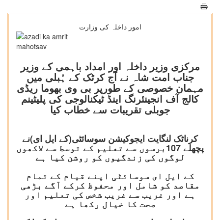
امور داخلہ کی وزارت
مرکزی وزیر داخلہ اور امداد باہمی کے وزیر
جناب امت شاہ نے آج کرٹک کے ہُبلی میں
مہمان خصوصی کے طورپر بی وی بھوما ریڈی
کالج آف انجینئرنگ اینڈ ٹیکنالوجی کی پلیٹینم
جوبلی تقریبات سے خطاب کیا
کرناٹک لنگایت ایجوکیشن سوسائٹی(کے ایل ای)نے
پچھلے 107برسوں سے تعلیم کے توسط سے لاکھوں
لوگوں کی زندگیوں کو روشن کیا ہے
کے ایل ای سوسائٹی اپنے قیام کے تمام
مقاصد کو شامل اور محفوظ کرکے آگے بڑھی
ہے اور غریب سے غریب شخص کی تعلیم اور
صحت کا خیال رکھا ہے