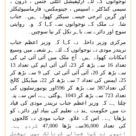
نوجوانوں کے لئے آرٹیفیشل انٹلی جنس ، ڈرون ،
سیمی کنڈکٹر ، اسپیس ، جینومکس، فارماسیوٹیکلز
اور گرین انرجی جیسے سیکٹر کھولے ہیں۔ جناب
شاہ نے ملک کے نوجوانوں سے کہا کہ وہ روایتی
سوچ اور دائرے سے باہر نکل کر نیا سوچیں۔
مرکزی وزیر داخلہ نے کہا کہ وزیر اعظم جناب
نریندر مودی نے نوجوانوں کے لئے ہر شعبے میں وسیع
امکانات کھولے ہیں۔ آج ملک میں آئی آئی ٹی کی
تعداد 16 سے بڑھ کر 23، آئی آئی ایم کی تعداد 13
سے بڑھ کر 20، آئی آئی آئی ٹی کی 9 سے بڑھ کر
25، ایمس کی تعداد 7 سے بڑھ کر 22، میڈیکل کالج
کی تعداد387 سے بڑھ کر 596اور یونیورسٹیوں کی
تعداد 723 سے بڑھ کر 1043 ہوگئی ہے، اس سے پتہ
چلتا ہے کہ وزیر اعظم جناب نریندر مودی کی قیاد
ت میں حکومت ہند نے تعلیم کی بنیاد اور دائرے کو
بڑھایا ہے۔ اس کے علاوہ جناب مودی نے کالجوں
کی تعداد
36,000
سے بڑھا
47,000
کردی ہے۔
انہوں نے کہا شمالی کرناٹک میں نیشنل