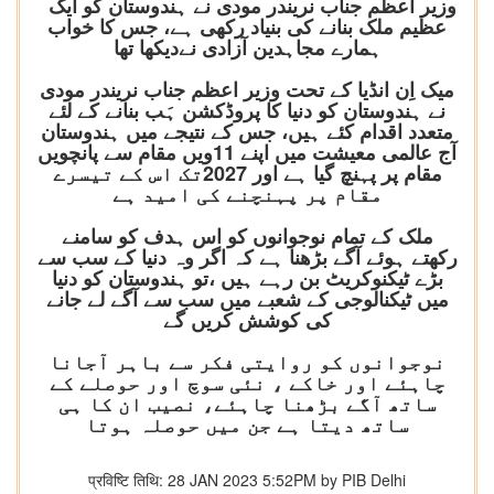
وزیر اعظم جناب نریندر مودی نے ہندوستان کو ایک
عظیم ملک بنانے کی بنیاد رکھی ہے، جس کا خواب
ہمارے مجاہدین آزادی نےدیکھا تھا
میک اِن انڈیا کے تحت وزیر اعظم جناب نریندر مودی
نے ہندوستان کو دنیا کا پروڈکشن ہَب بنانے کے لئے
متعدد اقدام کئے ہیں، جس کے نتیجے میں ہندوستان
آج عالمی معیشت میں اپنے 11ویں مقام سے پانچویں
مقام پر پہنچ گیا ہے اور 2027تک اس کے تیسرے
مقام پر پہنچنے کی امید ہے
ملک کے تمام نوجوانوں کو اس ہدف کو سامنے
رکھتے ہوئے آگے بڑھنا ہے کہ اگر وہ دنیا کے سب سے
بڑے ٹیکنوکریٹ بن رہے ہیں ،تو ہندوستان کو دنیا
میں ٹیکنالوجی کے شعبے میں سب سے آگے لے جانے
کی کوشش کریں گے
نوجوانوں کو روایتی فکر سے باہر آجانا
چاہئے اور خاکے ، نئی سوچ اور حوصلے کے
ساتھ آگے بڑھنا چاہئے، نصیب ان کا ہی
ساتھ دیتا ہے جن میں حوصلہ ہوتا
प्रविष्टि तिथि: 28 JAN 2023 5:52PM by PIB Delhi