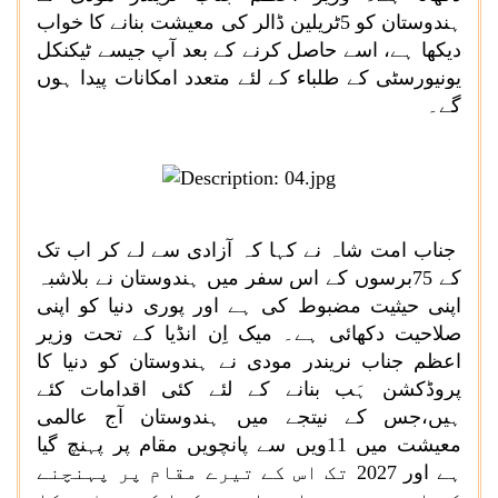
ہندوستان کو 5ٹریلین ڈالر کی معیشت بنانے کا خواب
دیکھا ہے، اسے حاصل کرنے کے بعد آپ جیسے ٹیکنکل
یونیورسٹی کے طلباء کے لئے متعدد امکانات پیدا ہوں
گے۔
جناب امت شاہ نے کہا کہ آزادی سے لے کر اب تک
کے 75برسوں کے اس سفر میں ہندوستان نے بلاشبہ
اپنی حیثیت مضبوط کی ہے اور پوری دنیا کو اپنی
صلاحیت دکھائی ہے۔ میک اِن انڈیا کے تحت وزیر
اعظم جناب نریندر مودی نے ہندوستان کو دنیا کا
پروڈکشن ہَب بنانے کے لئے کئی اقدامات کئے
ہیں،جس کے نیتجے میں ہندوستان آج عالمی
معیشت میں 11ویں سے پانچویں مقام پر پہنچ گیا
ہے اور 2027 تک اس کے تیرے مقام پر پہنچنے