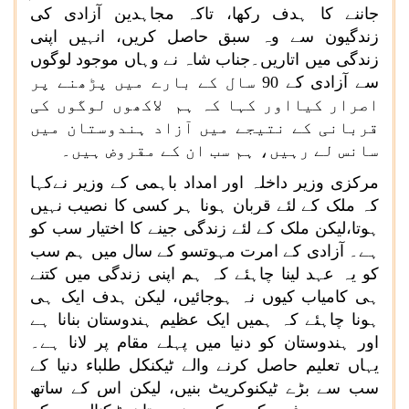
جاننے کا ہدف رکھا، تاکہ مجاہدین آزادی کی
زندگیون سے وہ سبق حاصل کریں، انہیں اپنی
زندگی میں اتاریں۔جناب شاہ نے وہاں موجود لوگوں
سے آزادی کے 90 سال کے بارے میں پڑھنے پر
اصرار کیااور کہا کہ ہم لاکھوں لوگوں کی
قربانی کے نتیجے میں آزاد ہندوستان میں
سانس لے رہیں، ہم سب ان کے مقروض ہیں۔
مرکزی وزیر داخلہ اور امداد باہمی کے وزیر نےکہا
کہ ملک کے لئے قربان ہونا ہر کسی کا نصیب نہیں
ہوتا،لیکن ملک کے لئے زندگی جینے کا اختیار سب کو
ہے۔ آزادی کے امرت مہوتسو کے سال میں ہم سب
کو یہ عہد لینا چاہئے کہ ہم اپنی زندگی میں کتنے
ہی کامیاب کیوں نہ ہوجائیں، لیکن ہدف ایک ہی
ہونا چاہئے کہ ہمیں ایک عظیم ہندوستان بنانا ہے
اور ہندوستان کو دنیا میں پہلے مقام پر لانا ہے۔
یہاں تعلیم حاصل کرنے والے ٹیکنکل طلباء دنیا کے
سب سے بڑے ٹیکنوکریٹ بنیں، لیکن اس کے ساتھ