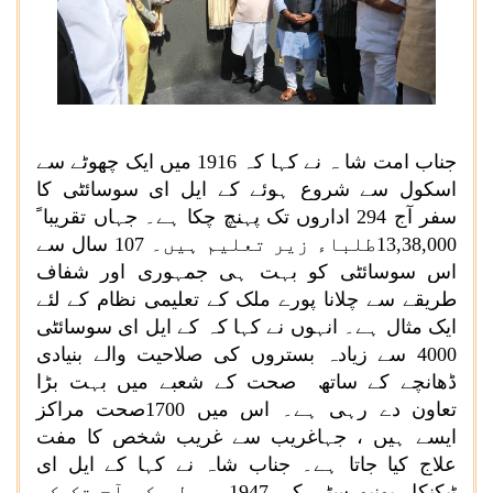
جناب امت شا ہ نے کہا کہ 1916 میں ایک چھوٹے سے
اسکول سے شروع ہوئے کے ایل ای سوسائٹی کا
سفر آج 294 اداروں تک پہنچ چکا ہے۔ جہاں تقریبا ً
13,38,000
طلباء زیر تعلیم ہیں۔ 107 سال سے
اس سوسائٹی کو بہت ہی جمہوری اور شفاف
طریقے سے چلانا پورے ملک کے تعلیمی نظام کے لئے
ایک مثال ہے۔ انہوں نے کہا کہ کے ایل ای سوسائٹی
4000 سے زیادہ بستروں کی صلاحیت والے بنیادی
ڈھانچے کے ساتھ صحت کے شعبے میں بہت بڑا
تعاون دے رہی ہے۔ اس میں 1700صحت مراکز
ایسے ہیں ، جہاغریب سے غریب شخص کا مفت
علاج کیا جاتا ہے۔ جناب شاہ نے کہا کے ایل ای
ٹیکنکل یونیورسٹی کی 1947 سے لے کر آج تک کی