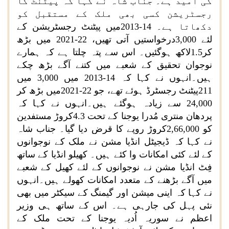
کی امید ہے۔ جناب شاہ نے کہا کہ پیٹنٹ کا
رجسٹریشن کسی بھی ملک کے مستقبل کو
دکھاتا ہے۔ 14-2013میں پیٹنٹ رجسٹریشن کے
لئے
3,000
درخواستیں آتی تھیں، 22-2021 میں بڑھ
کر1.5لاکھ ہوگئیں۔ اس سے پتہ چلتا ہے کہ ہمارے
نوجوان تحقیق کے شعبے میں کتنے آگے بڑھ چکے
ہیں۔انہوں نے کہا کہ 14-2013 میں
3,000
میں
211پیٹنٹ رجسٹرڈ ہوئے تھے، جو 22-2021میں بڑھ کر
24,000
سے زیادہ ہوگئے ہیں۔انہوں نے کہا کہ
پردھان منتری مُدرا یوجنا کے تحت 4.3کروڑ مستفدین
کو
2,66,000
کروڑ روپے کا قرض دیا گیا۔ جناب شاہ
نے کہا کہ ڈیجیٹل انڈیا مشن نے ملک کے نوجوانوں
کے لئے کئی امکانات وا کئے ہیں۔ کھیلو انڈیا کے ساتھ
فِٹ انڈیا مشن نے نوجوانوں کے لئے کھیل کے شعبے
میں آگے بڑھنے کے متعدد امکانات کھولے ہیں۔انہوں
نے کہا کہ اینی میشن اور گیمنگ کے سیکٹر میں بھی
نئی پہل کی جارہی ہے۔ اس کے ساتھ ہی وزیر
اعظم نے سوریہ اُدیہ یوجنا کے تحت ملک کے