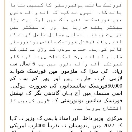
فورنسک سائنس یونیورسٹی کا کیمپس بنایا
جائے گا۔ انہوں نے کہا کہ آنے والے دنوں
میں فورنسک سائنس ملک میں ایک بہت بڑا
سیکٹر بننے جارہا ہے اور اس سیکٹر میں
تربیت یافتہ انسانی وسائل حاصل کرنے کے
لئے ہم نے نیشنل فورنسک سائنس یونیورسٹی
قائم کی ہے۔ جناب مودی کے وژن سائنس کے
طلباء کے لئے بہت امکانات پیدا کرے گا،
کیونکہ آنے والے دنوں میں ہم 6 سال سے
زیادہ کی سزا کے ملزموں میں فورنسک شواہد
لازمی کرنے جارہے ہیں اور پھر کم سے کم
50,000
فورنسک سائنسدانوں کی ضرورت ہوگی۔
اسی سلسلے میں آج یہاں گاندھی نگر کے نیشنل
فورنسک سائنس یونیورسٹی کے 9ویں کیمپس کا
افتتاح ہورہا ہے۔
مرکزی وزیر داخلہ اور امداد باہمی کے وزیر نے کہا
کہ 2022 میں ہندوستان نے تقریباً 400ارب امریکی