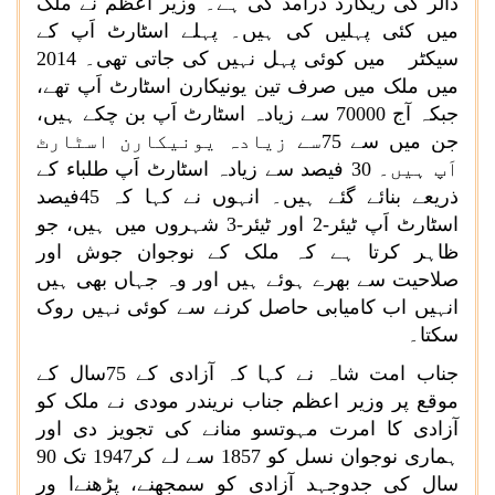
ڈالر کی ریکارڈ درآمد کی ہے۔ وزیر اعظم نے ملک
میں کئی پہلیں کی ہیں۔ پہلے اسٹارٹ اَپ کے
سیکٹر میں کوئی پہل نہیں کی جاتی تھی۔ 2014
میں ملک میں صرف تین یونیکارن اسٹارٹ اَپ تھے،
جبکہ آج 70000 سے زیادہ اسٹارٹ اَپ بن چکے ہیں،
جن میں سے 75سے زیادہ یونیکارن اسٹارٹ
اَپ ہیں۔ 30 فیصد سے زیادہ اسٹارٹ اَپ طلباء کے
ذریعے بنائے گئے ہیں۔ انہوں نے کہا کہ 45فیصد
اسٹارٹ اَپ ٹیئر-2 اور ٹیئر-3 شہروں میں ہیں، جو
ظاہر کرتا ہے کہ ملک کے نوجوان جوش اور
صلاحیت سے بھرے ہوئے ہیں اور وہ جہاں بھی ہیں
انہیں اب کامیابی حاصل کرنے سے کوئی نہیں روک
سکتا۔
جناب امت شاہ نے کہا کہ آزادی کے 75سال کے
موقع پر وزیر اعظم جناب نریندر مودی نے ملک کو
آزادی کا امرت مہوتسو منانے کی تجویز دی اور
ہماری نوجوان نسل کو 1857 سے لے کر1947 تک 90
سال کی جدوجہد آزادی کو سمجھنے، پڑھنےا ور