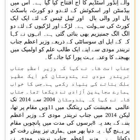
والے اِنڈور اسٹڈیم کا آج افتتاح کیا گیا ہے۔ اس میں
بیڈمنٹن اور اسکوئش کے لئےدو دو کورٹ، باسکٹ
بال اور والی بال اور ٹیبل ٹینس کے لئے ایک ایک
کورٹ کی سہولت ہے۔ لڑکے اور لڑکیوں کے لئے دو
الگ الگ جمنیزیم بھی بنائی گئی ہے۔ انہوں نے کہا
کہ کے ایل ای سوسائٹی کے ذریعے وزیر اعظم جناب
نریندر مودی سے اپنے ایک طالب علم کو اولمپک میں
بھیجنے کا وعدہ بہت پورا کیا جائے گا۔
جناب امت شاہ نے کہا کہ وزیر اعظم جناب
نریندر مودی نے ہندوستان کو ایک عظیم
ملک بنانے کی بنیاد رکھی ہے۔جس کا خواب
ہمارے مجاہدین آزادی نے دیکھا تھا۔ جناب
شاہ نے کہا کہ ہندوستان 2004 سے 2014 تک
عالمی معیشت کی رینکنگ میں 11ویں مقام پر تھا،
لیکن 2014 میں جناب نریندر مودی کے وزیر اعظم
بننے کے بعد یہ 8برسوں کی مدت میں پانچویں مقام
پر پہنچ گیا۔ یہ دنیا بھر میں ہماری تیز پیش رفت کو
دکھاتا ہے۔ وزیر اعظم جناب نریندر مودی نے