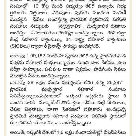
సంఘాల్లో 13 కోట్ల మంది సభ్యత్వం కలిగి ఉన్నారు. సభ్య
రైతులకు విత్తనాలు, ఎరువులు, పురుగు మందుల పంపిణీ
మొదలైన సేవలు అందిస్తున్న ప్రాథమిక వ్యవసాయ పరపతి
సంఘాలు సభ్యులకు స్వల్పకాలిక , మధ్యకాలిక రుణాలు
అందిస్తూ సహకార రుణ సౌకర్యం అందిస్తున్నాయి. 352 జిల్లా
కేంద్ర సహకార బ్యాంకులు,, 34 రాష్ట్ర సహకార బ్యాంకులు
(StCBలు) ద్వారా రీ ఫైనాన్స్ సౌకర్యం అందిస్తోంది.
దాదాపు 1,99,182 మంది సభ్యులను కలిగి ఉన్న ప్రాథమిక పాడి
పరిశ్రమ సహకార సంఘాలు రైతుల నుంచి పాల సేకరణ, పాల
పరీక్షా సౌకర్యాలు, పశువుల దాణా విక్రయం, పొడిగింపు సేవలు
మొదలైన సేవలు అందిస్తున్నాయి.
దాదాపు 38 లక్షల మంది సభ్యులను కలిగి ఉన్న 25,297
ప్రాథమిక మత్స్యకార సహకార సంఘాలు
పనిచేస్తున్నాయి.సమాజంలో అత్యంత అట్టడుగు స్థాయి కి
చెందిన వారికి మార్కెటింగ్ సౌకర్యాలు, చేపలు పట్టే పరికరాలు,
చేపల విత్తనాలు, దాణా సేకరణలో సహకారం అందిస్తున్న
ప్రాథమిక మత్స్యకార సహకార సంఘాలు పరిమిత స్థాయిలో
రుణ సదుపాయాలు కూడా అందజేస్తున్నాయి.
అయితే, ఇప్పటికీ దేశంలో 1.6 లక్షల పంచాయతీల్లో పీఏసీఎస్‌లు