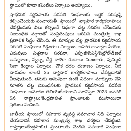
స్థాయిలో కూడా కమిటీలు ఏర్పాటు అయ్యాయి.
ప్రాథమిక వ్యవసాయ పరపతి సంఘాలకు ఆర్థిక పరిపుష్ఠి
కల్పించేందుకు పంచాయతీ స్థాయిలో వ్యాపార కార్యకలాపాలు
చేపట్టేందుకు వీలు కల్పించే విధంగా చట్ట సవరణ చేసేందుకు
సంబంధిత వర్గాలతో సంప్రదింపులు జరిపిన మంత్రిత్వ శాఖ
ప్రణాళిక సిద్ధం చేసింది. ఈ మార్పుల వల్ల ప్రాథమిక వ్యవసాయ
పరపతి సంఘాలు గిడ్డంగుల నిర్మాణం, ఆహార ధాన్యాల సేకరణ,
ఎరువులు విత్తనాల సరఫరా, ఎల్పీజీ/సిఎన్జీ/పెట్రోల్/డీజిల్
అమ్మకాలు, స్వల్ప, దీర్ఘ కాళికా రుణాలు మంజూరు, వుమ్మడి
సేవా కేంద్రాల ఏర్పాటు, చౌక ధరల దుకాణం ఏర్పాటు, నీటి
పారుదల లాంటి 25 వ్యాపార కార్యకలాపాలు చేపట్టడానికి
వీలవుతుంది. తమకు అనువుగా ఉండే విధంగా మార్పులు చేసి
నూతన చట్ట నిబంధనలకు ప్రాథమిక వ్యవసాయ పరపతి
సంఘాలు ఆమోదం తెలియజేయాలని సూచిస్తూ 2023 జనవరి
5న రాష్ట్రాలు/కేంద్రపాలిత ప్రాంతాలకు ముసాయిదా
ప్రతులు పంపింది.
జాతీయ స్థాయిలో సహకార వ్యవస్థ సమాచార నిధి ఏర్పాటు
చేయడానికి సహకార మంత్రిత్వ శాఖ చర్యలు చేపట్టింది.
రాష్ట్రాలు/కేంద్రపాలిత ప్రాంతాలకు చెందిన సహకార సంఘాల