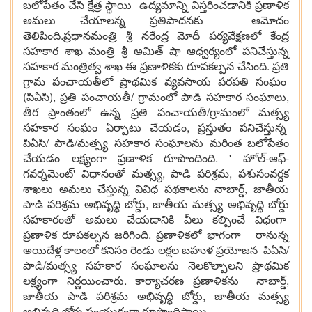
బలోపేతం చేసి క్షేత్ర స్థాయి ఉద్యమాన్ని విస్తరించడానికి ప్రణాళిక
అమలు చేయాలన్న ప్రతిపాదనకు ఆమోదం
తెలిపింది.ప్రధానమంత్రి శ్రీ నరేంద్ర మోదీ పర్యవేక్షణలో కేంద్ర
సహకార శాఖ మంత్రి శ్రీ అమిత్ షా ఆధ్వర్యంలో పనిచేస్తున్న
సహకార మంత్రిత్వ శాఖ ఈ ప్రణాళికకు రూపకల్పన చేసింది. ప్రతి
గ్రామ పంచాయతీలో ప్రాథమిక వ్యవసాయ పరపతి సంఘం
(పిఏసి), ప్రతి పంచాయతీ/ గ్రామంలో పాడి సహకార సంఘాలు,
తీర ప్రాంతంలో ఉన్న ప్రతి పంచాయతీ/గ్రామంలో మత్స్య
సహకార సంఘం ఏర్పాటు చేయడం, ప్రస్తుతం పనిచేస్తున్న
పిఏసి/ పాడి/మత్స్య సహకార సంఘాలను మరింత బలోపేతం
చేయడం లక్ష్యంగా ప్రణాళిక రూపొందింది. ' హోల్-ఆఫ్-
గవర్నమెంట్' విధానంతో మత్స్య, పాడి పరిశ్రమ, పశుసంవర్ధక
శాఖలు అమలు చేస్తున్న వివిధ పథకాలను నాబార్డ్, జాతీయ
పాడి పరిశ్రమ అభివృద్ధి బోర్డు, జాతీయ మత్స్య అభివృద్ధి బోర్డు
సహకారంతో అమలు చేయడానికి వీలు కల్పించే విధంగా
ప్రణాళిక రూపకల్పన జరిగింది. ప్రణాళికలో భాగంగా రానున్న
అయిదేళ్ల కాలంలో కనిసం రెండు లక్షల బహుళ ప్రయోజన పిఏసి/
పాడి/మత్స్య సహకార సంఘాలను నెలకొల్పాలని ప్రాథమిక
లక్ష్యంగా నిర్ణయించారు. కార్యాచరణ ప్రణాళికను నాబార్డ్,
జాతీయ పాడి పరిశ్రమ అభివృద్ధి బోర్డు, జాతీయ మత్స్య
అభివృద్ధి బోర్డు సంయుక్తంగా రూపొందిస్తాయి.