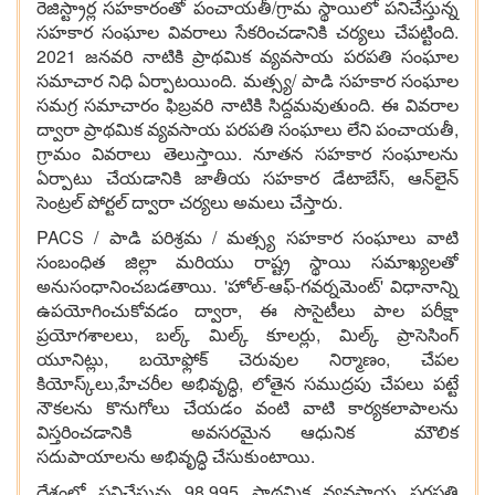
రెజిస్ట్రార్ల సహకారంతో పంచాయతీ/గ్రామ స్థాయిలో పనిచేస్తున్న
సహకార సంఘాల వివరాలు సేకరించడానికి చర్యలు చేపట్టింది.
2021 జనవరి నాటికి ప్రాథమిక వ్యవసాయ పరపతి సంఘాల
సమాచార నిధి ఏర్పాటయింది. మత్స్య/ పాడి సహకార సంఘాల
సమగ్ర సమాచారం ఫిబ్రవరి నాటికి సిద్దమవుతుంది. ఈ వివరాల
ద్వారా ప్రాథమిక వ్యవసాయ పరపతి సంఘాలు లేని పంచాయతీ,
గ్రామం వివరాలు తెలుస్తాయి. నూతన సహకార సంఘాలను
ఏర్పాటు చేయడానికి జాతీయ సహకార డేటాబేస్, ఆన్‌లైన్
సెంట్రల్ పోర్టల్ ద్వారా చర్యలు అమలు చేస్తారు.
PACS / పాడి పరిశ్రమ / మత్స్య సహకార సంఘాలు వాటి
సంబంధిత జిల్లా మరియు రాష్ట్ర స్థాయి సమాఖ్యలతో
అనుసంధానించబడతాయి. 'హోల్-ఆఫ్-గవర్నమెంట్' విధానాన్ని
ఉపయోగించుకోవడం ద్వారా, ఈ సొసైటీలు పాల పరీక్షా
ప్రయోగశాలలు, బల్క్ మిల్క్ కూలర్లు, మిల్క్ ప్రాసెసింగ్
యూనిట్లు, బయోఫ్లోక్ చెరువుల నిర్మాణం, చేపల
కియోస్క్‌లు,హేచరీల అభివృద్ధి, లోతైన సముద్రపు చేపలు పట్టే
నౌకలను కొనుగోలు చేయడం వంటి వాటి కార్యకలాపాలను
విస్తరించడానికి అవసరమైన ఆధునిక మౌలిక
సదుపాయాలను అభివృద్ధి చేసుకుంటాయి.
దేశంలో పనిచేస్తున్న 98,995 ప్రాథమిక వ్యవసాయ పరపతి