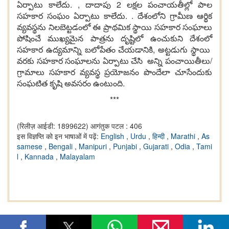
ఏర్పాటు కాలేదు. , దాదాపు 2 లక్షల పంచాయతీల్లో పాల
సహకార సంఘం ఏర్పాటు కాలేదు. . దేశంలోని గ్రామీణ ఆర్థిక
వ్యవస్థను నిలబెట్టడంలో ఈ ప్రాథమిక స్థాయి సహకార సంఘాలు
పోషించే ముఖ్యమైన పాత్రను దృష్టిలో ఉంచుకుని దేశంలో
సహకార ఉద్యమాన్ని బలోపేతం చేయడానికి, అట్టడుగు స్థాయి
వరకు సహకార సంఘాలను ఏర్పాటు చేసి అన్ని పంచాయితీలు/
గ్రామాలు సహకార వ్యవస్థ ప్రయోజనం పొందేలా చూసేందుకు
సంఘటిత కృషి అవసరం ఉంటుంది.
***
(रिलीज़ आईडी: 1899622)
आगंतुक पटल : 406
इस विज्ञप्ति को इन भाषाओं में पढ़ें:
English
,
Urdu
,
हिन्दी
,
Marathi
,
As
samese
,
Bengali
,
Manipuri
,
Punjabi
,
Gujarati
,
Odia
,
Tami
l
,
Kannada
,
Malayalam