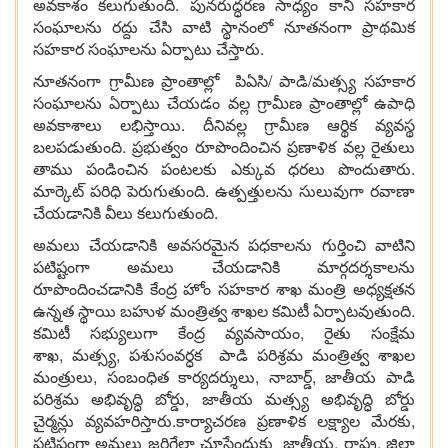
అవకాశం కలుగుతుంది. పునరుద్ధరణ సాధ్యం కాని సహకార
సంఘాలను రద్దు చేసి వాటి స్థానంలో నూతనంగా ప్రాథమిక
సహకార సంఘాలను ఏర్పాటు చేస్తారు.
నూతనంగా గ్రామీణ ప్రాంతాల్లో పిఏసి/ పాడి/మత్స్య సహకార
సంఘాలను ఏర్పాటు చేయడం వల్ల గ్రామీణ ప్రాంతాల్లో ఉపాధి
అవకాశాలు లభిస్తాయి. దీనివల్ల గ్రామీణ ఆర్థిక వ్యవస్థ
బలపడుతుంది. ప్రభుత్వం రూపొందించిన ప్రణాళిక వల్ల రైతులు
తాము పండించిన పంటలకు ఎక్కువ ధరలు పొందుతారు.
మార్కెట్ పరిధి పెరుగుతుంది. ఉత్పత్తులను సులువుగా రవాణా
చేయడానికి వీలు కలుగుతుంది.
అమలు చేయడానికి అవసరమైన పధకాలను గుర్తించి వాటిని
పటిష్టంగా అమలు చేయడానికి మార్గదర్శకాలను
రూపొందించడానికి కేంద్ర హోం సహకార శాఖ మంత్రి అధ్యక్షతన
ఉన్నత స్థాయి బహుళ మంత్రిత్వ శాఖల కమిటీ ఏర్పాటవుతుంది.
కమిటీ సభ్యులుగా కేంద్ర వ్యవసాయం, రైతు సంక్షేమ
శాఖ, మత్స్య, పశుసంవర్ధక పాడి పరిశ్రమ మంత్రిత్వ శాఖల
మంత్రులు, సంబంధిత కార్యదర్శులు, నాబార్డ్, జాతీయ పాడి
పరిశ్రమ అభివృద్ధి బోర్డు, జాతీయ మత్స్య అభివృద్ధి బోర్డు
చైర్మన్లు వ్యవహరిస్తారు.కార్యాచరణ ప్రణాళిక లక్ష్యాల మేరకు,
పటిష్టంగా అమలు జరిగేలా చూసేందుకు జాతీయ, రాష్ట్ర, జిల్లా