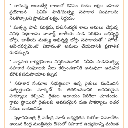
* రానున్న అయిదేళ్ల కాలంలో కనిసం రెండు లక్షల బహుళ
ప్రయోజన పిఏసి/ పాడి/మత్స్య సహకార సంఘాలను
నెలకొల్పాలని ప్రాథమిక లక్ష్యం నిర్ణయం
* మత్స్య, పాడి పరిశ్రమ, పశుసంవర్ధక శాలు అమలు చేస్తున్న
వివిధ పథకాలను నాబార్డ్, జాతీయ పాడి పరిశ్రమ అభివృద్ధి
బోర్డు, జాతీయ మత్స్య అభివృద్ధి బోర్డు సహకారంతో ' హోల్-
ఆఫ్-గవర్నమెంట్' విధానంతో అమలు చేయడానికి ప్రణాళిక
రూపకల్పన
* వ్యాపార కార్యక్రమాలు విస్తరించడానికి పిఏసి/ పాడి/మత్స్య
సహకార సంఘాలకు వీలు కల్పించడానికి అనువుగా ఆధునిక
మౌలిక సదుపాయాల కల్పన
* సహకార సంఘాల సభ్యులుగా ఉన్న రైతులు పండించిన
ఉత్పత్తులను మార్కెట్ కు తరలించడానికి అవసరమైన
సౌకర్యాలు కల్పించి, రైతుల ఆదాయం పెరిగేలా చూడండం,
గ్రామ స్థాయిలో రైతులకు అవసరమైన రుణ సౌకర్యాలు ఇతర
సేవలు అందించడం
.. ప్రధానమంత్రి శ్రీ నరేంద్ర మోదీ అధ్యక్షతన ఈరోజు సమావేశం
అయిన కేంద్ర మంత్రివర్గం దేశంలో సహకార ఉద్యమాన్ని మరింత