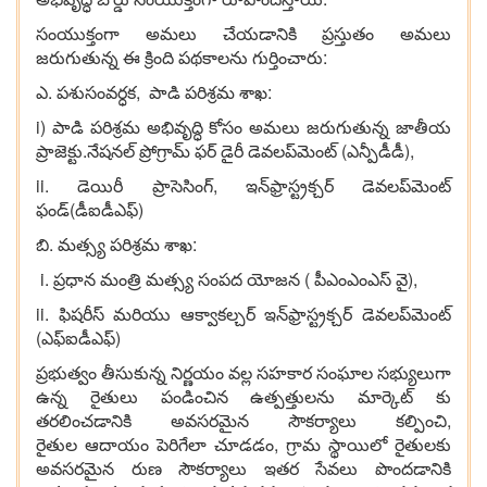
సంయుక్తంగా అమలు చేయడానికి ప్రస్తుతం అమలు
జరుగుతున్న ఈ క్రింది పథకాలను గుర్తించారు:
ఎ. పశుసంవర్ధక, పాడి పరిశ్రమ శాఖ:
i) పాడి పరిశ్రమ అభివృద్ధి కోసం అమలు జరుగుతున్న జాతీయ
ప్రాజెక్టు.నేషనల్ ప్రోగ్రామ్ ఫర్ డైరీ డెవలప్‌మెంట్ (ఎన్పీడీడీ),
ii. డెయిరీ ప్రాసెసింగ్, ఇన్‌ఫ్రాస్ట్రక్చర్ డెవలప్‌మెంట్
ఫండ్(డీఐడీఎఫ్)
బి. మత్స్య పరిశ్రమ శాఖ:
i. ప్రధాన మంత్రి మత్స్య సంపద యోజన ( పీఎంఎంఎస్ వై),
ii. ఫిషరీస్ మరియు ఆక్వాకల్చర్ ఇన్‌ఫ్రాస్ట్రక్చర్ డెవలప్‌మెంట్
(ఎఫ్ఐడీఎఫ్)
ప్రభుత్వం తీసుకున్న నిర్ణయం వల్ల సహకార సంఘాల సభ్యులుగా
ఉన్న రైతులు పండించిన ఉత్పత్తులను మార్కెట్ కు
తరలించడానికి అవసరమైన సౌకర్యాలు కల్పించి,
రైతుల ఆదాయం పెరిగేలా చూడడం, గ్రామ స్థాయిలో రైతులకు
అవసరమైన రుణ సౌకర్యాలు ఇతర సేవలు పొందడానికి