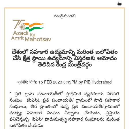
మంత్రిమండలి
దేశంలో సహకార ఉద్యమాన్ని మరింత బలోపేతం
చేసి క్షేత్ర స్థాయి ఉద్యమాన్ని విస్తరణకు ఆమోదం
తెలిపిన కేంద్ర మంత్రివర్గం
प्रविष्टि तिथि: 15 FEB 2023 3:49PM by PIB Hyderabad
* ప్రతి గ్రామ పంచాయతీలో ప్రాథమిక వ్యవసాయ పరపతి
సంఘం (పిఏసి), ప్రతి పంచాయతీ/ గ్రామంలో పాడి సహకార
సంఘాలు, తీర ప్రాంతంలో ఉన్న ప్రతి పంచాయతీ/గ్రామంలో
మత్స్య సహకార సంఘం ఏర్పాటు చేయడం, ప్రస్తుతం
పనిచేస్తున్న పిఏసి/ పాడి/మత్స్య సహకార సంఘాలను మరింత
బలోపేతం చేయడం