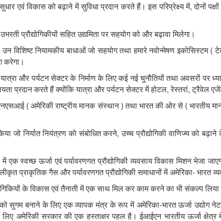
,
सुधार
एवं
विकास
को
बढ़ाने
में
सुविधा
प्रदान
करते
हैं।
इस
परिप्रेक्ष्य
में
दोनों
पक्षों
उभरती
प्रौद्योगिकीयों
सहित
उद्यमिता
पर
सहयोग
को
और
बढ़ावा
मिलेगा।
,
(
उन
विशिष्ट
नियामकीय
बाधाओं
जो
सहयोग
तथा
हमारे
नवोन्मेषण
इकोसिस्टम
ट
ग
करेगा।
यात्रा
और
पर्यटन
सेक्टर
के
निर्माण
के
लिए
कई
नई
चुनौतियों
तथा
अवसरों
पर
ध्य
,
,
ायता
प्रदान
करते
हैं
क्योंकि
यात्रा
और
पर्यटन
सेक्टर
में
होटल
रेस्तरां
ट्रैवेल
एजे
(
)
(
एनएसआई
अमेरिकी
राष्ट्रीय
मानक
संस्थान
तथा
भारत
की
ओर
से
भारतीय
मा
,
किया
जो
निर्यात
नियंत्रण
को
संबोधित
करने
उच्च
प्रौद्योगिकी
वाणिज्य
को
बढ़ाने
व
में
एक
स्वच्छ
ऊर्जा
एवं
पर्यावरणगत
प्रौद्योगिकी
व्यवसाय
विकास
मिशन
भेजा
जाए
-
लीकृत
प्राकृतिक
गैस
और
पर्यावरणगत
प्रौद्योगिकी
समाधानों
में
अमेरिका
भारत
व्
योगिकियों
के
विकास
एवं
तैनाती
में
एक
साथ
मिल
कर
काम
करने
का
भी
संकल्प
लिया
-
को
सुगम
बनाने
के
लिए
एक
व्यापक
मंत्र
के
रूप
में
अमेरिका
भारत
ऊर्जा
उद्योग
नेट
लिए
अमेरिकी
सरकार
की
एक
हस्ताक्षर
पहल
है।
ईआईएन
भारतीय
ऊर्जा
क्षेत्र
म