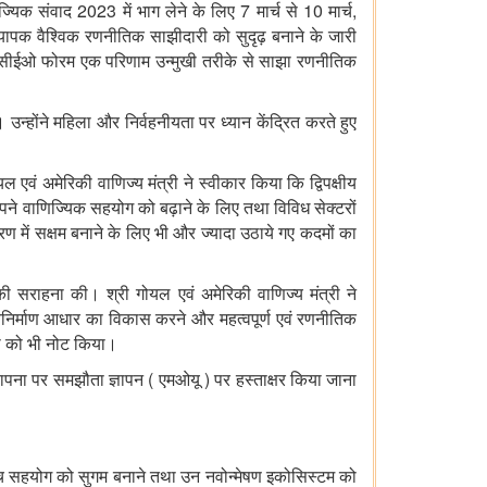
2023
7
10
,
ज्यिक
संवाद
में
भाग
लेने
के
लिए
मार्च
से
मार्च
्यापक
वैश्विक
रणनीतिक
साझीदारी
को
सुदृढ़
बनाने
के
जारी
सीईओ
फोरम
एक
परिणाम
उन्मुखी
तरीके
से
साझा
रणनीतिक
।
उन्होंने
महिला
और
निर्वहनीयता
पर
ध्यान
केंद्रित
करते
हुए
यल
एवं
अमेरिकी
वाणिज्य
मंत्री
ने
स्वीकार
किया
कि
द्विपक्षीय
पने
वाणिज्यिक
सहयोग
को
बढ़ाने
के
लिए
तथा
विविध
सेक्टरों
वरण
में
सक्षम
बनाने
के
लिए
भी
और
ज्यादा
उठाये
गए
कदमों
का
की
सराहना
की।
श्री
गोयल
एवं
अमेरिकी
वाणिज्य
मंत्री
ने
निर्माण
आधार
का
विकास
करने
और
महत्वपूर्ण
एवं
रणनीतिक
ी
को
भी
नोट
किया।
(
)
ापना
पर
समझौता
ज्ञापन
एमओयू
पर
हस्ताक्षर
किया
जाना
च
सहयोग
को
सुगम
बनाने
तथा
उन
नवोन्मेषण
इकोसिस्टम
को