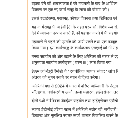
बढ़ावा
देने
की
आवश्यकता
है
जो
महामारी
के
बाद
के
आर्थिक
विकास
पर
एक
नए
कार्य
समूह
के
लांच
की
घोषणा
की।
,
,
इससे
स्टार्टअप्स
एसएमई
कौशल
विकास
तथा
डिजिटल
एवं
,
यह
कार्यसमूह
भी
आईसीईटी
के
तहत
प्रयासों
विशेष
रूप
से
,
देने
में
व्यवधान
उत्पन्न
करते
हैं
की
पहचान
करने
में
भी
सहयो
महामारी
से
पहले
की
प्रगति
को
जारी
रखने
तथा
एक
मजबूत
किया
गया।
इस
कार्यसमूह
के
कार्यकलाप
एसएमई
को
भी
सह
मनक
सहयोग
को
और
बढ़ाने
के
लिए
अमेरिका
की
तरफ
से
ए
(
III
)
अनुरुपता
सहयोग
कार्यक्रम
चरण
लांच
किया
गया।
‘
‘
ईएएम
एवं
मंत्री
रैमोंडो
ने
रणनीतिक
व्यापार
संवाद
लांच
अंतरण
को
सुगम
बनाने
पर
ध्यान
केंद्रित
करेगा।
2024
अमेरिकी
पक्ष
से
में
भारत
में
वरिष्ठ
अधिकारी
के
नेतृत्
,
,
,
,
सॉ
ल्यूशंस
नवीकरणीय
ऊर्जा
ऊर्जा
भंडारण
हाईड्रोजन
तर
दोनों
पक्षों
ने
वैश्विक
जैवईंधन
सहयोग
तथा
हाईड्रोजन
प्रौद्
स्वच्छ
ईडीजीई
एशिया
पहल
में
अमेरिकी
उद्योग
की
भागीदारी
टिकाऊ
और
सुरक्षित
स्वच्छ
ऊर्जा
बाजार
विकसित
करने
के