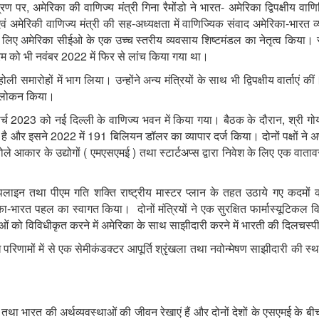
,
-
्रण
पर
अमेरिका
की
वाणिज्य
मंत्री
गिना
रैमोंडो
ने
भारत
अमेरिका
द्विपक्षीय
वाणि
-
-
वं
अमेरिकी
वाणिज्य
मंत्री
की
सह
अध्यक्षता
में
वाणिज्यिक
संवाद
अमेरिका
भारत
व
लिए
अमेरिका
सीईओ
के
एक
उच्च
स्तरीय
व्यवसाय
शिष्टमंडल
का
नेतृत्व
किया।
2022
रम
को
भी
नवंबर
में
फिर
से
लांच
किया
गया
था।
होली
समारोहों
में
भाग
लिया।
उन्होंने
अन्य
मंत्रियों
के
साथ
भी
द्विपक्षीय
वार्ताएं
कीं
लोकन
किया।
2023
,
र्च
को
नई
दिल्ली
के
वाणिज्य
भवन
में
किया
गया।
बैठक
के
दौरान
श्री
गो
2022
191
है
और
इसने
में
बिलियन
डॉ
लर
का
व्यापार
दर्ज
किया।
दोनों
पक्षों
ने
अ
(
)
ोले
आकार
के
उद्योगों
एमएसएमई
तथा
स्टार्टअप्स
द्वारा
निवेश
के
लिए
एक
वाता
पलाइन
तथा
पीएम
गति
शक्ति
राष्ट्रीय
मास्टर
प्लान
के
तहत
उठाये
गए
कदमों
-
का
भारत
पहल
का
स्वागत
किया।
दोनों
मंत्रियों
ने
एक
सुरक्षित
फार्मास्यूटिकल
वि
ाओं
को
विविधीकृत
करने
में
अमेरिका
के
साथ
साझीदारी
करने
में
भारती
की
दिलचस्प
ख
परिणामों
में
से
एक
सेमीकंडक्टर
आपूर्ति
श्रृंखला
तथा
नवोन्मेषण
साझीदारी
की
स्थ
तथा
भारत
की
अर्थव्यवस्थाओं
की
जीवन
रेखाएं
हैं
और
दोनों
देशों
के
एसएमई
के
बी