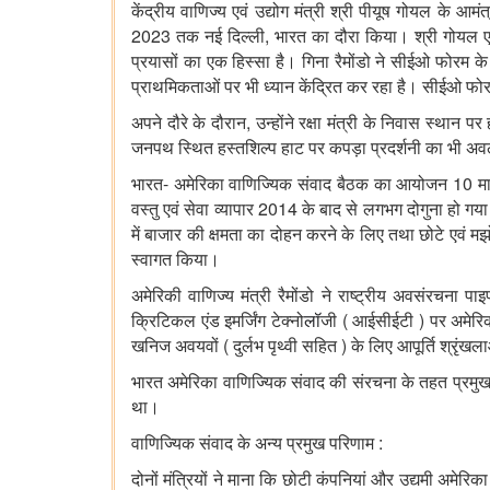
केंद्रीय
वाणिज्य
एवं
उद्योग
मंत्री
श्री
पीयूष
गोयल
के
आमंत
2023
,
तक
नई
दिल्ली
भारत
का
दौरा
किया।
श्री
गोयल
ए
प्रयासों
का
एक
हिस्सा
है।
गिना
रैमोंडो
ने
सीईओ
फोरम
के
प्राथमिकताओं
पर
भी
ध्यान
केंद्रित
कर
रहा
है।
सीईओ
फो
,
अपने
दौरे
के
दौरान
उन्होंने
रक्षा
मंत्री
के
निवास
स्थान
पर
जनपथ
स्थित
हस्तशिल्प
हाट
पर
कपड़ा
प्रदर्शनी
का
भी
अव
-
10
भारत
अमेरिका
वाणिज्यिक
संवाद
बैठक
का
आयोजन
मा
2014
वस्तु
एवं
सेवा
व्यापार
के
बाद
से
लगभग
दोगुना
हो
गया
में
बाजार
की
क्षमता
का
दोहन
करने
के
लिए
तथा
छोटे
एवं
मझ
स्वागत
किया।
अमेरिकी
वाणिज्य
मंत्री
रैमोंडो
ने
राष्ट्रीय
अवसंरचना
पाइ
(
)
क्रिटिकल
एंड
इमर्जिंग
टेक्नो
लॉ
जी
आईसीईटी
पर
अमेरि
(
)
खनिज
अवयवों
दुर्लभ
पृथ्वी
सहित
के
लिए
आपूर्ति
श्रृंखल
भारत
अमेरिका
वाणिज्यिक
संवाद
की
संरचना
के
तहत
प्रमु
था।
:
वाणिज्यिक
संवाद
के
अन्य
प्रमुख
परिणाम
दोनों
मंत्रियों
ने
माना
कि
छोटी
कंपनियां
और
उद्यमी
अमेरिका