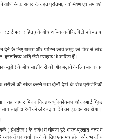
,
ने
वाणिज्यिक
संवाद
के
तहत
प्रतिभा
नवोन्मेषण
एवं
समावेशी
)
ेक
स्टार्टअप्स
सहित
के
बीच
अधिक
कनेक्टिविटी
को
बढ़ावा
ान
देने
के
लिए
यात्रा
और
पर्यटन
कार्य
समूह
को
फिर
से
लांच
,
ंट
हस्तशिल्प
आदि
जैसे
एसएमई
भी
शामिल
हैं।
)
नक
ब्यूरो
के
बीच
साझीदारी
को
और
बढ़ाने
के
लिए
मानक
एवं
के
तरीकों
की
खोज
करने
तथा
दोनों
देशों
के
बीच
प्रौद्योगिकी
गा।
यह
व्यापार
मिशन
ग्रिड
आधुनिकीकरण
और
स्मार्ट
ग्रिड
यवसाय
साझीदारियों
को
और
बढ़ावा
देने
का
एक
अवसर
होगा।
।
(
)
-
वर्क
ईआईएन
के
संबंध
में
घोषणा
पूरे
भारत
प्रशांत
क्षेत्र
में
ें
अवसरों
पर
चर्चा
करने
के
लिए
एक
मंच
होगा
और
भारतीय