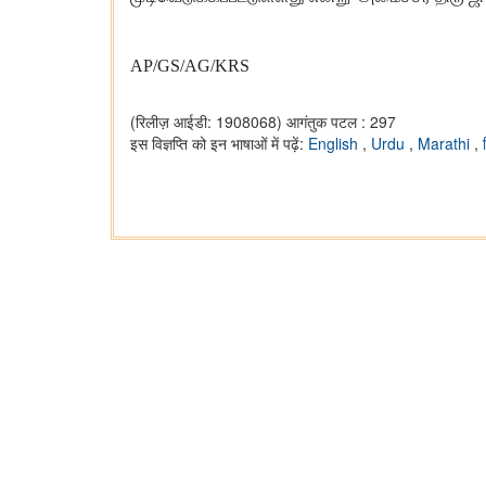
AP/GS/AG/KRS
(रिलीज़ आईडी: 1908068)
आगंतुक पटल : 297
इस विज्ञप्ति को इन भाषाओं में पढ़ें:
English
,
Urdu
,
Marathi
,