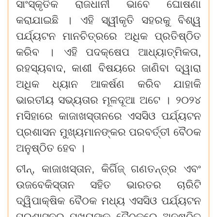
ସାଂସ୍କୃତିକ
ରାଜଧାନୀ
ଭାବେ
ଘୋଷଣା
କରାଯାଇଛି
।
ଏହି
ସ୍ୱୀକୃତି
ସହରକୁ
ବିଶ୍ୱ
ପର୍ଯ୍ୟଟନ
ମାନଚିତ୍ରରେ
ଅଧିକ
ପ୍ରତିଷ୍ଠିତ
କରିବ
।
ଏହି
ପଦକ୍ଷେପ
ଆଧ୍ୟାତ୍ମିକତା,
ରହସ୍ୟବାଦ, କାଶୀ
ବିଷୟରେ
ଜାଣିବା
ଦ୍ୱାରା
ଅଧିକ
ଧ୍ୟାନ
ଆକର୍ଷଣ
କରିବ
ଯାହାକି
ଭାରତୀୟ
ସଭ୍ୟତାର
ମୂଳଦୂଆ
ଅଟେ
।
୨୦୨୪
ମସିହାରେ
କାଜାଖସ୍ତାନରେ
ଏସସିଓ
ପର୍ଯ୍ୟଟନ
ପ୍ରଶାସନ
ମୁଖ୍ୟମାନଙ୍କର
ପରବର୍ତ୍ତୀ
ବୈଠକ
ଅନୁଷ୍ଠିତ
ହେବ
।
ଚୀନ୍‌, କାଜାଖସ୍ତାନ, କିର୍ଗିଜ୍
ଗଣତନ୍ତ୍ର
ଏବଂ
ଉଜବେକିସ୍ତାନ
ସହିତ
ଭାରତର
ଚାରିଟି
ଦ୍ୱିପାକ୍ଷିକ
ବୈଠକ
ମଧ୍ୟ
ଏସସିଓ
ପର୍ଯ୍ୟଟନ
ପ୍ରଶାସନର
ମୁଖ୍ୟଙ୍କ
ବୈଠକରେ
ଅନୁଷ୍ଠିତ