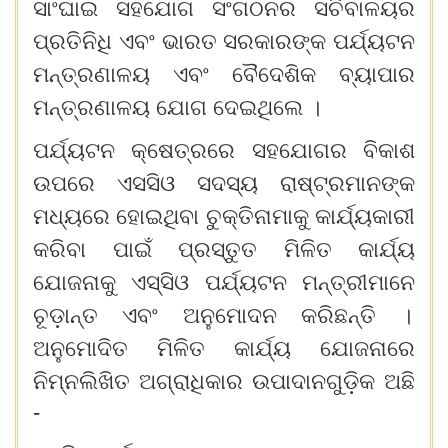
ସାଂଘାଇ
ସହଯୋଗ
ସଂଗଠନର
ସଚିବାଳୟର
ପ୍ରତିନିଧି
ଏବଂ
ଭାରତ
ସରକାରଙ୍କ
ପର୍ଯ୍ୟଟନ
ମନ୍ତ୍ରଣାଳୟ
ଏବଂ
ବୈଦେଶିକ
ବ୍ୟାପାର
ମନ୍ତ୍ରଣାଳୟ
ଯୋଗ
ଦେଇଥିଲେ
।
ପର୍ଯ୍ୟଟନ
କ୍ଷେତ୍ରରେ
ସହଯୋଗର
ବିକାଶ
ଉପରେ
ଏସସିଓ
ସଦସ୍ୟ
ରାଷ୍ଟ୍ରମାନଙ୍କ
ମଧ୍ୟରେ
ହୋଇଥିବା
ଚୁକ୍ତିନାମାକୁ
କାର୍ଯ୍ୟକାରୀ
କରିବା
ପାଇଁ
ପ୍ରସ୍ତୁତ
ମିଳିତ
କାର୍ଯ୍ୟ
ଯୋଜନାକୁ
ଏସ୍‍ସିଓ
ପର୍ଯ୍ୟଟନ
ମନ୍ତ୍ରୀମାନେ
ଚୂଡ଼ାନ୍ତ
ଏବଂ
ଅନୁମୋଦନ
କରିଛନ୍ତି
।
ଅନୁମୋଦିତ
ମିଳିତ
କାର୍ଯ୍ୟ
ଯୋଜନାରେ
ନିମ୍ନଲିଖିତ
ଅଗ୍ରାଧିକାର
ଉପାଦାନଗୁଡ଼ିକ
ଅଛି
-