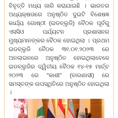
ବିବୃତ୍ତି
ମଧ୍ୟ
ଜାରି
କରାଯାଇଛି
।
ଭାରତର
ଅଧ୍ୟକ୍ଷତାରେ
ଅନୁଷ୍ଠିତ
ଦୁଇଟି
ବିଶେଷଜ୍ଞ
କାର୍ଯ୍ୟ
ଗୋଷ୍ଠୀ (ଇଡବ୍ଲୁଜି) ବୈଠକ
ପୂର୍ବରୁ
ଏସସିଓ
ପର୍ଯ୍ୟଟନ
ପ୍ରଶାସନର
ମୁଖ୍ୟମାନଙ୍କର
ବୈଠକ
ହୋଇଥିଲା
।
ପ୍ରଥମ
ଇଡବ୍ଲୁଜି
ବୈଠକ
୩୧.୦୧.୨୦୨୩
ରେ
ଅନଲାଇନରେ
ଅନୁଷ୍ଠିତ
ହୋଇଥିଲାବେଳେ
ଇଡବ୍ଲୁଜିର
ଦ୍ୱିତୀୟ
ବୈଠକ
୧୪-୧୫
ମାର୍ଚ୍ଚ
୨୦୨୩
ରେ "କାଶୀ” (ବାରଣାସୀ) ରେ
ସମସ୍ତଙ୍କ
ଉପସ୍ଥିତିରେ
ଅନୁଷ୍ଠିତ
ହୋଇଥିଲା
।