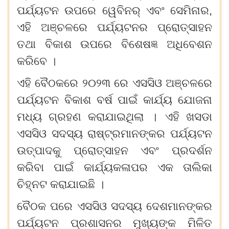
ପର୍ଯ୍ୟଟନ
ଉପରେ
ୱେବିନର୍
ଏବଂ
ସେମିନାର,
ଏହି
ଅଞ୍ଚଳରେ
ପର୍ଯ୍ୟଟନର
ପ୍ରୋତ୍ସାହନ
ତଥା
ବିକାଶ
ଉପରେ
ବିଶେଷଜ୍ଞ
ଅଧିବେଶନ
କରିବେ
।
ଏହି
ବୈଠକରେ
୨୦୨୩
ରେ
ଏସସିଓ
ଅଞ୍ଚଳରେ
ପର୍ଯ୍ୟଟନ
ବିକାଶ
ବର୍ଷ
ପାଇଁ
କାର୍ଯ୍ୟ
ଯୋଜନା
ମଧ୍ୟ
ଗ୍ରହଣ
କରାଯାଇଥିଲା
।
ଏହି
ଖସଡା
ଏସସିଓ
ସଦସ୍ୟ
ରାଷ୍ଟ୍ରମାନଙ୍କର
ପର୍ଯ୍ୟଟନ
ଉତ୍ପାଦକୁ
ପ୍ରୋତ୍ସାହନ
ଏବଂ
ପ୍ରଦର୍ଶନ
କରିବା
ପାଇଁ
କାର୍ଯ୍ୟକଳାପର
ଏକ
ତାଲିକା
ଚିହ୍ନଟ
କରାଯାଇଛି
।
ବୈଠକ
ପରେ
ଏସସିଓ
ସଦସ୍ୟ
ଦେଶମାନଙ୍କର
ପର୍ଯ୍ୟଟନ
ପ୍ରଶାସନର
ମୁଖ୍ୟଙ୍କ
ମିଳିତ