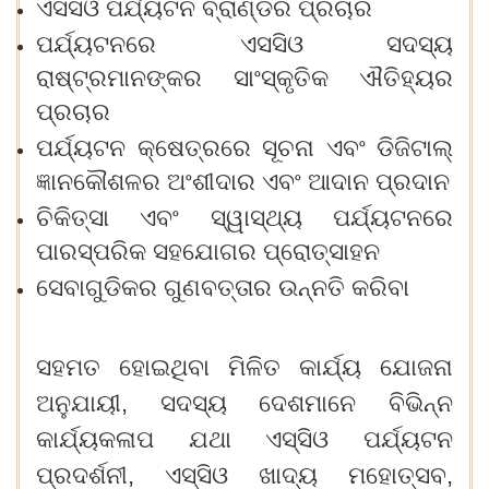
ଏସସିଓ
ପର୍ଯ୍ୟଟନ
ବ୍ରାଣ୍ଡର
ପ୍ରଚାର
ପର୍ଯ୍ୟଟନରେ
ଏସସିଓ
ସଦସ୍ୟ
ରାଷ୍ଟ୍ରମାନଙ୍କର
ସାଂସ୍କୃତିକ
ଐତିହ୍ୟର
ପ୍ରଚାର
ପର୍ଯ୍ୟଟନ
କ୍ଷେତ୍ରରେ
ସୂଚନା
ଏବଂ
ଡିଜିଟାଲ୍
ଜ୍ଞାନକୌଶଳର
ଅଂଶୀଦାର
ଏବଂ
ଆଦାନ
ପ୍ରଦାନ
ଚିକିତ୍ସା
ଏବଂ
ସ୍ୱାସ୍ଥ୍ୟ
ପର୍ଯ୍ୟଟନରେ
ପାରସ୍ପରିକ
ସହଯୋଗର
ପ୍ରୋତ୍ସାହନ
ସେବାଗୁଡିକର
ଗୁଣବତ୍ତାର
ଉନ୍ନତି
କରିବା
ସହମତ ହୋଇଥିବା
ମିଳିତ
କାର୍ଯ୍ୟ
ଯୋଜନା
ଅନୁଯାୟୀ, ସଦସ୍ୟ
ଦେଶମାନେ
ବିଭିନ୍ନ
କାର୍ଯ୍ୟକଳାପ
ଯଥା
ଏସ୍‍ସିଓ
ପର୍ଯ୍ୟଟନ
ପ୍ରଦର୍ଶନୀ, ଏସ୍‍ସିଓ
ଖାଦ୍ୟ
ମହୋତ୍ସବ,