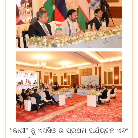
"କାଶୀ” କୁ
ଏସସିଓ
ର
ପ୍ରଥମ
ପର୍ଯ୍ୟଟନ
ଏବଂ