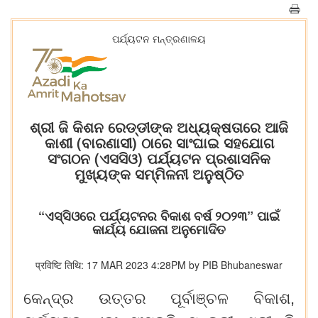
ପର୍ଯ୍ୟଟନ ମନ୍ତ୍ରଣାଳୟ
ଶ୍ରୀ ଜି କିଶନ ରେଡ୍ଡୀଙ୍କ ଅଧ୍ୟକ୍ଷତାରେ ଆଜି
କାଶୀ (ବାରଣାସୀ) ଠାରେ ସାଂଘାଇ ସହଯୋଗ
ସଂଗଠନ (ଏସସିଓ) ପର୍ଯ୍ୟଟନ ପ୍ରଶାସନିକ
ମୁଖ୍ୟଙ୍କ ସମ୍ମିଳନୀ ଅନୁଷ୍ଠିତ
“ଏସ୍‍ସିଓରେ ପର୍ଯ୍ୟଟନର ବିକାଶ ବର୍ଷ ୨୦୨୩” ପାଇଁ
କାର୍ଯ୍ୟ ଯୋଜନା ଅନୁମୋଦିତ
प्रविष्टि तिथि: 17 MAR 2023 4:28PM by PIB Bhubaneswar
କେନ୍ଦ୍ର
ଉତ୍ତର
ପୂର୍ବାଞ୍ଚଳ ବିକାଶ,