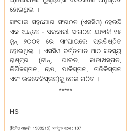
ହୋଇଥିଲା
।
ସାଂଘାଇ
ସହଯୋଗ
ସଂଗଠନ (ଏସସିଓ) ହେଉଛି
ଏକ
ଆନ୍ତଃ - ସରକାରୀ
ସଂଗଠନ
ଯାହାକି
୧୫
ଜୁନ୍
୨୦୦୧
ରେ
ସାଂଘାଇରେ
ପ୍ରତିଷ୍ଠିତ
ହୋଇଥିଲା
।
ଏସସିଓ
ବର୍ତ୍ତମାନ
ଆଠ
ସଦସ୍ୟ
ରାଷ୍ଟ୍ର (ଚୀନ୍‌, ଭାରତ, କାଜାଖସ୍ତାନ,
କିର୍ଗିଜସ୍ତାନ, ଋଷ, ପାକିସ୍ତାନ, ତାଜିକିସ୍ତାନ
ଏବଂ
ଉଜବେକିସ୍ତାନ)କୁ
ନେଇ
ଗଠିତ
।
*****
HS
(रिलीज़ आईडी: 1908215)
आगंतुक पटल : 187