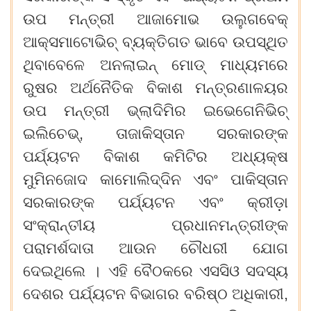
ଉପ
ମନ୍ତ୍ରୀ
ଆଜାମୋଭ
ଉଲୁଗବେକ୍
ଆକ୍ସମାଟୋଭିଚ୍
ବ୍ୟକ୍ତିଗତ
ଭାବେ
ଉପସ୍ଥିତ
ଥିବାବେଳେ
ଅନଲାଇନ୍
ମୋଡ୍
ମାଧ୍ୟମରେ
ରୁଷର
ଅର୍ଥନୈତିକ
ବିକାଶ
ମନ୍ତ୍ରଣାଳୟର
ଉପ
ମନ୍ତ୍ରୀ
ଭ୍ଲାଦିମିର
ଇଭେଗେନିଭିଚ୍
ଇଲିଚେଭ୍‌, ତାଜାକିସ୍ତାନ
ସରକାରଙ୍କ
ପର୍ଯ୍ୟଟନ
ବିକାଶ
କମିଟିର
ଅଧ୍ୟକ୍ଷ
ମୁମିନଜୋଦ
କାମୋଲିଦ୍ଦିନ
ଏବଂ
ପାକିସ୍ତାନ
ସରକାରଙ୍କ
ପର୍ଯ୍ୟଟନ
ଏବଂ
କ୍ରୀଡ଼ା
ସଂକ୍ରାନ୍ତୀୟ
ପ୍ରଧାନମନ୍ତ୍ରୀଙ୍କ
ପରାମର୍ଶଦାତା
ଆଉନ
ଚୌଧରୀ
ଯୋଗ
ଦେଇଥିଲେ
।
ଏହି
ବୈଠକରେ
ଏସସିଓ
ସଦସ୍ୟ
ଦେଶର
ପର୍ଯ୍ୟଟନ
ବିଭାଗର
ବରିଷ୍ଠ
ଅଧିକାରୀ,