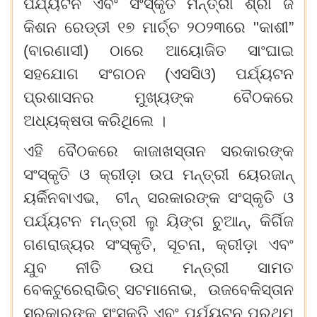
ପର୍ଯ୍ୟଟନ
ଏବଂ
ସଂସ୍କୃତି
ମନ୍ତ୍ରୀ
ଶ୍ରୀ
ଜି
କିଶନ
ରେଡ୍ଡୀ
୧୭
ମାର୍ଚ୍ଚ
୨୦୨୩ରେ "କାଶୀ”
(ବାରଣାସୀ) ଠାରେ
ଆୟୋଜିତ
ସାଂଘାଇ
ସହଯୋଗ
ସଂଗଠନ (ଏସସିଓ) ପର୍ଯ୍ୟଟନ
ପ୍ରଶାସନର
ମୁଖ୍ୟଙ୍କ
ବୈଠକରେ
ଅଧ୍ୟକ୍ଷତା
କରିଥିଲେ
।
ଏହି
ବୈଠକରେ
କାଜାଖସ୍ତାନ
ସରକାରଙ୍କ
ସଂସ୍କୃତି
ଓ
କ୍ରୀଡ଼ା
ଉପ
ମନ୍ତ୍ରୀ
ୟେରଜାନ୍
ୟର୍କିନବାଏଭ, ଚୀନ୍
ସରକାରଙ୍କ
ସଂସ୍କୃତି
ଓ
ପର୍ଯ୍ୟଟନ
ମନ୍ତ୍ରୀ
ଲୁ
ୟିଙ୍ଗ
ଚୁଆନ୍‌, କିର୍ଗିଜ
ଗଣରାଜ୍ୟର
ସଂସ୍କୃତି, ସୂଚନା, କ୍ରୀଡ଼ା
ଏବଂ
ଯୁବ
ନୀତି
ଉପ
ମନ୍ତ୍ରୀ
ସାମତ
ବେକଟୁରେରାଭିଚ୍‍ ସଟମାନୋଭ, ଉଜବେକିସ୍ତାନ
ସରକାରଙ୍କ
ସଂସ୍କୃତି
ଏବଂ
ପର୍ଯ୍ୟଟନ
ପ୍ରଥମ