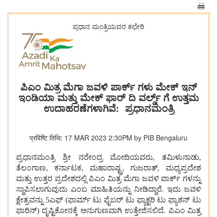
ಪ್ರಧಾನ ಮಂತ್ರಿಯವರ ಕಛೇರಿ
ಪಿಎಂ ಮಿತ್ರ ಮೆಗಾ ಜವಳಿ ಪಾರ್ಕ್ ಗಳು ಮೇಕ್ ಇನ್
ಇಂಡಿಯಾ ಮತ್ತು ಮೇಕ್ ಫಾರ್ ದಿ ವರ್ಲ್ಡ್ ಗೆ ಉತ್ತಮ
ಉದಾಹರಣೆಗಳಾಗಿವೆ: ಪ್ರಧಾನಮಂತ್ರಿ
प्रविष्टि तिथि: 17 MAR 2023 2:30PM by PIB Bengaluru
ಪ್ರಧಾನಮಂತ್ರಿ ಶ್ರೀ ನರೇಂದ್ರ ಮೋದಿಯವರು, ತಮಿಳುನಾಡು,
ತೆಲಂಗಾಣ, ಕರ್ನಾಟಕ, ಮಹಾರಾಷ್ಟ್ರ, ಗುಜರಾತ್, ಮಧ್ಯಪ್ರದೇಶ
ಮತ್ತು ಉತ್ತರ ಪ್ರದೇಶದಲ್ಲಿ ಪಿಎಂ ಮಿತ್ರ ಮೆಗಾ ಜವಳಿ ಪಾರ್ಕ್ ಗಳನ್ನು
ಸ್ಥಾಪಿಸಲಾಗುವುದು ಎಂಬ ಮಾಹಿತಿಯನ್ನು ನೀಡಿದ್ದಾರೆ. ಇದು ಜವಳಿ
ಕ್ಷೇತ್ರವನ್ನು 5ಎಫ್ (ಫಾರ್ಮ್ ಟು ಫೈಬರ್ ಟು ಫ್ಯಾಕ್ಟರಿ ಟು ಫ್ಯಾಶನ್ ಟು
ಫಾರಿನ್) ದೃಷ್ಟಿಕೋನಕ್ಕೆ ಅನುಗುಣವಾಗಿ ಉತ್ತೇಜಿಸಲಿದೆ. ಪಿಎಂ ಮಿತ್ರ