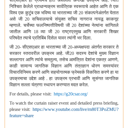
सीएसएआर हा प्रथमच होत असलेला अनोखा उपक्रम आहे. त्यात
निश्चित केलेले प्राधान्यक्रम सार्वत्रिक स्वरूपाचे आहेत आणि ते एक
विश्व एक कुटुंब एक भविष्य या भारताच्या जी 20 संकल्पनेअंतर्गत येतात
असे जी 20 सचिवालयाचे संयुक्त सचिव नागराज नायडू काकनूर
म्हणाले. चर्चेच्या फलनिष्पत्तीविषयी जी 20 देशांच्या नेत्यांना सांगितले
जातील आणि 18 व्या जी 20 राष्ट्रप्रमुख आणि सरकारी शिखर
परिषदेत त्याचे प्रतिबिंब दिसेल यावर त्यांनी भर दिला.
जी 20- सीएसएआर हा भारताच्या जी 20-अध्यक्षपदा अंतर्गत सरकार ते
सरकार स्तरावरील उपक्रम आहे. जी20 सदस्य देशांचे मुख्य विज्ञान
सल्लागार आणि त्यांचे समतुल्य
,
तसेच आमंत्रित देशांना एकत्र आणणे
,
काही सामान्य जागतिक विज्ञान आणि तंत्रज्ञान धोरण समस्यांवर
विचारविनिमय करणे आणि सहयोगात्मक फ्रेमवर्क विकसित करणे हा या
उपक्रमाचा उद्देश आहे . हा उपक्रम प्रभावी आणि सुसंगत जागतिक
विज्ञान सल्ला यंत्रणा स्थापन करण्यात मदत करेल.
For details, please visit:
https://g20csar.org/
To watch the curtain raiser event and detailed press briefing,
please visit:
https://www.youtube.com/live/rn80T3PoZMU?
feature=share