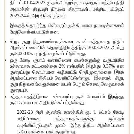
திட்டம் 01.04.2023 முதல் அமலுக்கு வரு
வதாக
மத்திய நிதி
அமைச்சர் திருமதி நிர்மலா சீதாராமன், மத்திய பட்ஜெட்
2023-24-ல் அறிவித்திருந்தார்.
இதைத் தொடர்ந்து பின்வரும் முக்கியமான நடவடிக்கைகள்
மேற்கொள்ளப்பட்டுள்ளன.
சிறு, குறு நிறுவனங்களுக்கான கடன் உத்தரவாத நிதிய
அறக்கட்டளையின் தொகுநிதியத்திற்கு 30.03.2023 அன்று
ரூ.8,000 கோடி நிதி வழங்கப்பட்டுள்ளது.
ஒரு கோடி ரூபாய் வரையிலான கடன்களுக்கு வருடாந்திர
உத்தரவாத கட்டணத்தை 2% என்பதில் இருந்து 0.37% என
குறைப்பது தொடர்பான வழிகாட்டு நெறிமுறைகளை இந்த
அறக்கட்டளை நிதியம் வெளியிட்டுள்ளது. இதனால் சிறு,
குறு நிறுவனங்களுக்கான கடன் பெறும் செலவு வெகுவாகக்
குறையும்.
உத்தரவாதத்திற்கான உச்சவரம்பு ரூ.2 கோடியில் இருந்து,
ரூ.5 கோடியாக அதிகரிக்கப்பட்டுள்ளது.
2022-23 நிதி ஆண்டு காலத்தில் ரூ. 1 லட்சம் கோடி
மதிப்பிலான உத்தரவாதங்களுக்கு ஒப்புதல்
வழங்கியிருப்பதன் மூலம் இந்த நிதிய அறக்கட்டளை
புதிய சாதனை படைத்துள்ளது.