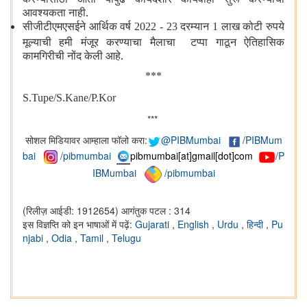
आवश्यकता नाही.
सीजीटीएमएसईने आर्थिक वर्ष
दरम्यान
लाख कोटी रुपये
2022 - 23
1
मूल्याची हमी मंजूर करण्याचा मैलाचा टप्पा गाठून ऐतिहासिक
कामगिरीची नोंद केली आहे.
***
S.Tupe/S.Kane/P.Kor
***
सोशल मिडियावर आम्हाला फॉलो करा:
@PIBMumbai
/
PIBMum
bai
/pibmumbai
pibmumbai[at]gmail[dot]com
/P
IBMumbai
/pibmumbai
(रिलीज़ आईडी: 1912654)
आगंतुक पटल : 314
इस विज्ञप्ति को इन भाषाओं में पढ़ें:
Gujarati
,
English
,
Urdu
,
हिन्दी
,
Pu
njabi
,
Odia
,
Tamil
,
Telugu