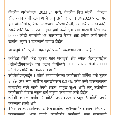
केंद्रीय अर्थसंकल्प
मध्ये
केंद्रीय वित्त मंत्री निर्मला
2023-24
,
सीतारामन यांनी सूक्ष्म आणि लघु उद्योगांसाठी
पासून पत
1.04.2023
हमी योजनेची पुनर्रचना करण्याची घोषणा केली
ज्यामध्ये
लाख कोटी
,
2
रुपये अतिरिक्त तारण - मुक्त हमी कर्ज देता यावे यासाठी निधीमध्ये
कोटी रुपयांची भर घालण्यात येणार आहे तसेच कर्ज संबंधी
9,000
खर्चात सुमारे
टक्क्यांनी कपात होईल.
1
या अनुषंगाने
पुढील महत्त्वपूर्ण पावले उचलण्यात आली आहेत:
,
क्रेडिट गॅरंटी फंड ट्रस्ट फॉर मायक्रो अँड स्मॉल एंटरप्रायझेस
रोजी
(सीजीटीएमएसई) च्या एकूण निधीमध्ये
30.03.2023
8,000
कोटी रुपयांची भर घालण्यात आली.
सीजीटीएमएसईने
कोटी रुपयांपर्यंतच्या कर्जासाठी वार्षिक हमी शुल्क
1
च्या सर्वोच्च पातळीवरून
पर्यंत कमी करण्याबाबत
वार्षिक
2%
0.37%
मार्गदर्शक तत्त्वे जारी केली आहेत. यामुळे सूक्ष्म आणि लघु उद्योगांचा
कर्जासाठी होणारा एकूण खर्च मोठ्या प्रमाणात कमी होईल.
हमीची कमाल मर्यादा
कोटी रुपयांवरून वाढवून
कोटी रुपये
2
5
करण्यात आली आहे.
लाख रुपयांपर्यंतच्या थकित कर्जाच्या हमीसंदर्भात दाव्यांचा निपटारा
10
करण्यासाठी आता यापुढे कायदेशीर कार्यवाही सुरू करण्याची