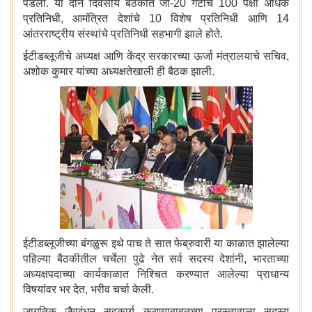
पडली. या दोन दिवसीय बैठकीत जी-20 गटाचे 100 पेक्षा अधिक
प्रतिनिधी, आमंत्रित देशांचे 10 विशेष प्रतिनिधी आणि 14
आंतरराष्ट्रीय संस्थांचे प्रतिनिधी सहभागी झाले होते.
ईटीडब्लूजीचे अध्यक्ष आणि केंद्र सरकारच्या ऊर्जा मंत्रालयाचे सचिव,
अशोक कुमार यांच्या अध्यक्षतेखाली ही बैठक झाली.
ईटीडब्लूजीच्या बंगळुरू इथे पाच ते सात फेब्रुवारी या काळात झालेल्या
पहिल्या बैठकीतील चर्चेला पुढे नेत सर्व सदस्य देशांनी, भारताच्या
अध्यक्षपदाच्या कार्यकाळात निश्चित करण्यात आलेल्या प्राधान्य
विषयांवर भर देत, भरीव चर्चा केली.
जागतिक जैवइंधन सहकार्य करण्याबाबतच्या प्रस्तावाला सदस्य