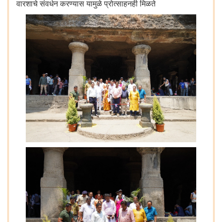
वारशाचे संवर्धन करण्यास यामुळे प्रोत्साहनही मिळते