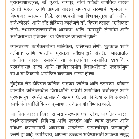
पुरातत्वशास्त्रज्ञ
,
डॉ. ए.व्ही. नागनूर
,
यांनी यावेळी जागतिक वारसा
दिनाचे महत्त्व आणि आपला वारसा जपण्यात तरुणांची भूमिका या
विषयावर व्याख्यान दिले. एआयएचसी च्या विभागप्रमुख डॉ. अनिता
राणे-कोठारे
,
आणि सेंट झेवियर्स कॉलेजचे डॉ. क्रिश दलाल
,
“
एलिफंटा
लेणी- स्थापत्यशास्त्रातील आश्चर्य
”
आणि
“
घारापुरी लेण्यांचा आणि
सभोवतालचा इतिहास
”
या विषयावर व्याख्याने झाली.
त्यानंतरच्या कार्यक्रमांच्या मालिकेत
, '
एलिफंटा लेणी: भूतकाळ आणि
वर्तमान
'
आणि
'
भारतीय पुरातत्व सर्वेक्षणाद्वारे संरक्षित भारतातील
जागतिक वारसा स्मारके
'
या संकल्पनेवर आधारित छायाचित्र
प्रदर्शनासह शाळा आणि महाविद्यालयीन विद्यार्थ्यांसाठी प्रश्नमंजुषा
स्पर्धा या ठिकाणी आयोजित करण्यात आल्या होत्या.
मुंबईच्या सेंट झेवियर्स कॉलेज
,
पाटकर कॉलेज आणि उरणच्या कोकण
ज्ञानपीठ कॉलेजमधील विद्यार्थ्यांनी यावेळी आयोजित चर्चासत्र आणि
प्रश्नमंजुषा स्पर्धेत उत्साहाने सहभाग घेतला. विजेत्या आणि सहभागी
स्पर्धकांना पारितोषिक व प्रमाणपत्र देऊन गौरविण्यात आले.
जागतिक वारसा दिवस साजरा करण्यामागचा उद्देश
,
जागतिक वारसा
स्थळे/स्मारकांची विविधता आणि प्रदर्शन आणि त्यांचे संरक्षण आणि
संवर्धन करण्यासाठी आवश्यक असलेल्या प्रयत्नांबद्दल जनजागृती
करणे हा आहे. त्याशिवाय
,
आपल्या उज्ज्वल भविष्यासाठी आपल्या समृद्ध