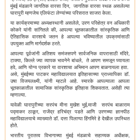
मुंबई मंडळाने जागतिक वारसा दिन
,
जागतिक वारसा स्थळ असलेल्या
घारापुरी म्हणजेच एलिफंटा लेण्यांच्या परिसरात साजरा केला.
या कार्यक्रमाच्या अध्यक्षस्थानी असलेले
,
उरण परिक्षेत्र वन अधिकारी
कोकरे यांनी सांगितले की
,
आपल्या भूतकाळातील सांस्कृतिक आणि
ऐतिहासिक वारशाचे जतन हे आपल्या भविष्यातील उपक्रमांसाठी
उपयुक्त आणि मार्गदर्शक ठरते.
आपल्या पूर्वजांनी अतिशय समंजसपणे सार्वजनिक वापरासाठी मंदिरे
,
टाक्या
,
किल्ले ज्या व्यापक भावनेने बांधले
,
ते आपण समजून घ्यायला
हवे
,
आणि योग्य प्रकारे या वारशाचा अभिमान आपण बाळगायला हवा.
असे
,
मुंबईच्या पाटकर महाविद्यालयात इतिहासाच्या प्राध्यापिका डॉ.
उषा विजयलक्ष्मी
,
यांनी म्हटले आहे. स्मारके आपल्याला आपला
भूतकाळातील सामाजिक सांस्कृतिक इतिहास शिकवतात. असेही त्या
म्हणाल्या.
यावेळी घारापुरीच्या सरपंच मीना मुखेश भुई
,
माजी सरपंच बाळाराम
पद्माकर ठाकूर
,
राजेंद्र हरिचंद्र पडते आणि उरणच्या ज्ञानपीठ
महाविद्यालयाचे व्याख्याते डॉ. दत्ता पिलाप्पा हिंगमिरे हे देखील उपस्थित
होते.
भारतीय पुरातत्व विभागाच्या मुंबई मंडळाचे सहाय्यक अधीक्षक
,