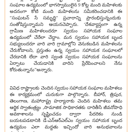
సంఘాల ఉద్యమంలో భాగస్వాములైన 9 కోట్ల మంది మహిళలకు
అదనంగా కోటి మంది మహిళలను సమీకరించడానికి ఈ
"సంఘటన్ సే సమృద్ధి" ప్రచారాన్ని ప్రారంభిస్తున్నందుకు
సంతోషిస్తున్నామని ఆయనచెప్పారు. ‘దేశవ్యాప్తంగా ఉన్న
గ్రామీణ మహిళలందరూ స్వయం సహాయక సంఘాల
ఉద్యమంలో చేరేలా చేద్దాం. మన స్వయం సహాయక బృంద
సభ్యులందరూ వారి వారి గ్రామాల్లోని వెనుకబడిన మహిళలను
చేరుకోవాలని, ప్రస్తుతం ఉన్న స్వయం సహాయక సంఘాలలో
చేరడానికి లేదా వారి స్వంత స్వయం సహాయక సంఘాలను
ఏర్పాటు చేయడానికి వారిని ప్రేరేపించాలని నేను
కోరుతున్నాను”అన్నారు.
వివిధ రాష్ట్రాలకు చెందిన స్వయం సహాయక సంఘాల మహిళలు
ఈ కార్యక్రమంలో చురుకుగా పాల్గొన్నారు. బీహార్, త్రిపుర,
తెలంగాణ, మహారాష్ట్ర హర్యానాకు చెందిన మహిళలు తమ
ఆర్థిక స్వాతంత్ర్యం ,సామాజిక సాధికారతకు దారితీసే జీవనోపాధి
అవకాశాలను సృష్టించడం ద్వారా పేదరికం నుండి
బయటపడటానికి డే-ఎన్ఆర్ఎల్ఎం స్వయం సహాయక బృంద
ఉద్యమం ఎలా మద్దతు ఇచ్చిందో వారి అనుభవాలను