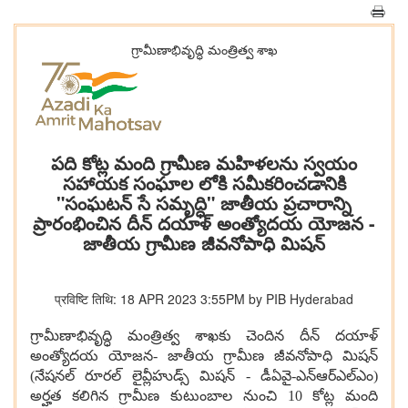
గ్రామీణాభివృద్ధి మంత్రిత్వ శాఖ
పది కోట్ల మంది గ్రామీణ మహిళలను స్వయం
సహాయక సంఘాల లోకి సమీకరించడానికి
"సంఘటన్ సే సమృద్ధి" జాతీయ ప్రచారాన్ని
ప్రారంభించిన దీన్ దయాళ్ అంత్యోదయ యోజన -
జాతీయ గ్రామీణ జీవనోపాధి మిషన్
प्रविष्टि तिथि: 18 APR 2023 3:55PM by PIB Hyderabad
గ్రామీణాభివృద్ధి మంత్రిత్వ శాఖకు చెందిన దీన్ దయాళ్
అంత్యోదయ యోజన- జాతీయ గ్రామీణ జీవనోపాధి మిషన్
(నేషనల్ రూరల్ లైవ్లీహుడ్స్ మిషన్ - డీఏవై-ఎన్ఆర్ఎల్ఎం)
అర్హత కలిగిన గ్రామీణ కుటుంబాల నుంచి 10 కోట్ల మంది