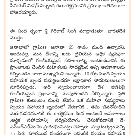
సీనియర్ మిషన్ సిబ్బంది ఈ కార్యక్రమానికి ప్రముఖ అతిథులుగా
హాజరయ్యారు.
ఈ సంద ర్భంగా శ్రీ గిరిరాజ్ సింగ్ మాట్లాడుతూ, భారతదేశ
మొత్తం
జనాభాలో గ్రామీణ జనాభా 65 శాతం మంది ఉన్నారని,
అందువల్ల, మన దేశాన్ని ఐదు ట్రిలియన్ల ఆర్థిక వ్యవస్థగా
మార్చడంలో గణనీయమైన సహకారాన్ని అందించడానికి ఈ
ప్రాంతాలకు చెందిన మహిళలకు సాధ్యమైన అన్ని అవకాశాలను
కల్పించడం చాలా ముఖ్యమని అన్నారు. 10 కోట్ల మంది స్వయం
సహాయక బృంద సభ్యులందరూ లక్షాధికార సోదరీమణులుగా
మారినప్పుడు, అది స్వయంచాలకంగా దేశ జిడిపిపై
గణనీయమైన ప్రభావాన్ని చూపుతుందని పేర్కొన్నారు. ప్రతి
గ్రామీణ కుటుంబం నుంచి కనీసం ఒక మహిళా సభ్యురాలు
స్వయం సహాయక బృందంలో చేరడానికి , తమ జీవనోపాధిని
మెరుగుపరచడానికి ఈ కార్యక్రమం కింద అందించే అవకాశాలు
,ఆర్థిక సహాయాన్ని సద్వినియోగం చేసుకోవడానికి డే-
ఎన్ఆర్ఎల్ఎం ను ప్రారంభించినట్టు చెప్పారు. స్వాతంత్య్రం వచ్చి
75 ఏళ్లు పూర్తయిన సందర్భంగా ఇప్పటికే స్వయం సహాయక