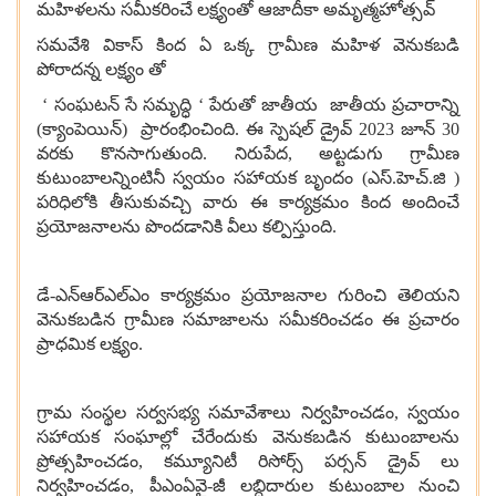
మహిళలను సమీకరించే లక్ష్యంతో ఆజాదీకా అమృత్మహోత్సవ్
సమవేశి వికాస్ కింద ఏ ఒక్క గ్రామీణ మహిళ వెనుకబడి
పోరాదన్న లక్ష్యం తో
‘ సంఘటన్ సే సమృద్ధి ‘ పేరుతో జాతీయ జాతీయ ప్రచారాన్ని
(క్యాంపెయిన్) ప్రారంభించింది. ఈ స్పెషల్ డ్రైవ్ 2023 జూన్ 30
వరకు కొనసాగుతుంది. నిరుపేద, అట్టడుగు గ్రామీణ
కుటుంబాలన్నింటినీ స్వయం సహాయక బృందం (ఎస్.హెచ్.జి )
పరిధిలోకి తీసుకువచ్చి వారు ఈ కార్యక్రమం కింద అందించే
ప్రయోజనాలను పొందడానికి వీలు కల్పిస్తుంది.
డే-ఎన్ఆర్ఎల్ఎం కార్యక్రమం ప్రయోజనాల గురించి తెలియని
వెనుకబడిన గ్రామీణ సమాజాలను సమీకరించడం ఈ ప్రచారం
ప్రాధమిక లక్ష్యం.
గ్రామ సంస్థల సర్వసభ్య సమావేశాలు నిర్వహించడం, స్వయం
సహాయక సంఘాల్లో చేరేందుకు వెనుకబడిన కుటుంబాలను
ప్రోత్సహించడం, కమ్యూనిటీ రిసోర్స్ పర్సన్ డ్రైవ్ లు
నిర్వహించడం, పీఎంఏవై-జీ లబ్ధిదారుల కుటుంబాల నుంచి