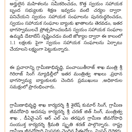
అర్హులైన మహిళలను సమీకరించడం, కొత్త స్వయం సహాయక
బృంద సభ్యులకు శిక్షణ ఇవ్వడం వంటి చర్యల ద్వారా
పనిచేయని స్వయం సహాయక సంఘాలను పునరుద్ధరించడం,
స్వయం సహాయక సంఘాల బ్యాంకు ఖాతాలను తెరవడం, ఇతర
భాగస్వాములచే ప్రోత్సహించబడిన స్వయం సహాయక సంఘాల
ఉమ్మడి డేటాబేస్ సృష్టించడం వంటి జోక్యాల ద్వారా ఈ కాలంలో
1.1 లక్షలకు పైగా స్వయం సహాయక సంఘాలను ఏర్పాటు
చేయాలని లక్ష్యంగా పెట్టుకున్నారు.
ఈ ప్రచారాన్ని గ్రామీణాభివృద్ధి, పంచాయితీరాజ్ శాఖ మంత్రి శ్రీ
గిరిరాజ్ సింగ్ న్యూఢిల్లీలో ఇతర మంత్రిత్వ శాఖలు ,ప్రధాన
భాగస్వామ్య బ్యాంకులకు చెందిన ప్రముఖులు ,అధికారుల
సమక్షంలో ప్రారంభించారు.
గ్రామీణాభివృద్ధి శాఖ కార్యదర్శి శ్రీ శైలేష్ కుమార్ సింగ్, గ్రామీణ
జీవనోపాధి అదనపు కార్యదర్శి శ్రీ చరణ్ జిత్ సింగ్, మంత్రిత్వ
శాఖ , డీఏవై-ఎన్ ఆర్ ఎల్ ఎం తరఫున గ్రామీణ జీవనోపాధి
సంయుక్త కార్యదర్శి శ్రీమతి స్మృతి శరణ్ పాల్గొన్నారు. రాష్ట్ర
గ్రామీణ జీవనోపాధి మిషన్లకు చెందిన సీఈవోలు, మిషన్ డైరెక్టర్లు,