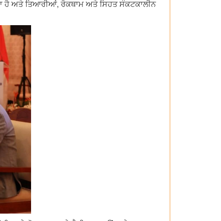
ੰਦਾ ਹੈ ਅਤੇ ਤਿਆਰੀਆਂ, ਰੋਕਥਾਮ ਅਤੇ ਸਿਹਤ ਸੰਕਟਕਾਲੀਨ