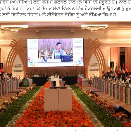
ਟਰਮੇਜ਼ਰਸ (ਐੱਮਸੀਐੱਮ) ਲਈ ਰਸਮੀ ਗਲੋਬਲ ਤਾਲਮੇਲ ਵਿਧੀ ਦੀ ਜ਼ਰੂਰਤ ਹੈ। ਨਾਲ
ਹਾਂ ਨੇ ਇਹ ਵੀ ਕਿਹਾ ਕਿ ਸਿਹਤ ਸੇਵਾ ਵਿਤਰਣ ਵਿੱਚ ਟੈਕਨੋਲੋਜੀ ਦੇ ਉਪਯੋਗ ਨੂੰ 
 ਲਈ ਡਿਜੀਟਲ ਸਿਹਤ ਅਤੇ ਈਨੋਵੇਸ਼ਨ ਏਜੰਡਾ ਨੂੰ ਅੱਗੇ ਰੱਖਿਆ ਗਿਆ ਹੈ।