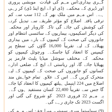
گہری بیداری:اس مہم کی قیادت مویشی پروری
اور ڈیری کے محکمے (ڈی او اے ایچ اینڈ ڈی) کر رہی
ہے۔ اس مہم میں ملک بھر کے 112 سب سے کم
ترقی یافتہ اضلاع کو مؤثر طریقے سے تبدیل کرنے
کی کوشش کی جائے گی تاکہ کاروبار اور محکمہ
کی دیگر اسکیموں، بیماریوں کے سائنسی انتظام اور
جانوروں کی صحت کے کیمپوں کے بارے میں بیداری
پھیلانے کے لیے تقریباً 16,000 گاؤں کی سطح پر
کیمپس کا انعقاد کیا جاسکے۔ ورچوئل کیمپوں کو
محکمہ کے مختلف سوشل میڈیا پلیٹ فارمز پر
پھیلایا جائے گا، اور ریاستی اے ایچ کے ضلعی ادارے
کسانوں کو جانوروں کی صحت کے کیمپوں کے لیے
متحرک کریں گے۔ اس کے علاوہ تمام خواہش مند
اضلاع میں 224 اینیمل ہیلتھ کیمپوں کا انعقاد کیا جائے
گا جس سے تقریباً 22,400 کسان مستفید ہوں گے۔
یہ مہم 22 فروری 2023 کو شروع کی گئی اور
اگست 2023 تک جاری رہے گی۔
(9) سوامیتوا میری سمپتی، میرا حق: اس مہم کی