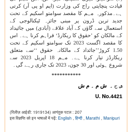
قیادت پنچایتی راج کی وزارت (ایم او پی آر) کرتی
ہے۔مذکورہ مہم کا مقصد سوامتو اسکیم کے تحت
جدید ترین ڈرون پر مبنی جائزہ ٹیکنالوجی کے
استعمال سے گاؤں کے آباد علاقے (آبادی) میں جائیداد
کے مالکان کو ’حقوق کا ریکارڈ‘ فراہم کرنا ہے۔ اس
کا مقصد اگست 2023 تک سوامتو اسکیم کے تحت
1.50 کروڑ’’جائداد کے مالکانہ حقوق ‘‘سے متعلق
ریکارڈز تیار کرنا ہے۔ مہم 18 اپریل 2023 سے
شروع ہوئی اور 30 جون، 2023 تک جاری رہے گی۔
***
********
ش ح ۔
ش م
۔ م ش
U. No.
4421
(रिलीज़ आईडी: 1919134)
आगंतुक पटल : 207
इस विज्ञप्ति को इन भाषाओं में पढ़ें:
English
,
हिन्दी
,
Marathi
,
Manipuri