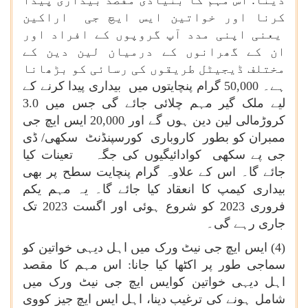
دینا: اس مہم کا بنیادی مقصد بیداری پیدا
کرنا اور خواتین ایس ایچ جی اراکین
یعنی اپنی مدد آپ گروپوں کے افراد اور
ان کے گھرانوں کے درمیان لین دین کے
مختلف ڈیجیٹل طریقوں کی رسائی کو بڑھانا
ہے۔ 50,000 گرام پنچایتوں میں بیداری پیدا کرنے کے
لیے ملک گیر مہم چلائی جائے گی جس میں 3.0
کروڑمالی لین دین ہوں گے اور 20,000 ایس ایچ جی
ممبران کو بطور کاروباری کورسپنڈنٹ سکھی/ ڈی
جی پے سکھی کوادائیگیوں کی جگہ تعینات کیا
جائے گا۔ اس کے علاوہ گرام پنچایت سطح پر بھی
بیداری کیمپ کا انعقاد کیا جائے گا۔ یہ مہم یکم
فروری 2023 کو شروع ہوئی اور اگست 2023 تک
جاری رہے گی۔
(4) ایس ایچ جی نیٹ ورک میں اہل دیہی خواتین کو
سماجی طور پر اکٹھا کیا جانا: اس مہم کا مقصد
اہل دیہی خواتین کوایس ایچ جی نیٹ ورک میں
شامل ہونے کی ترغیب دینا، اہل ایس ایچ جیز کووی