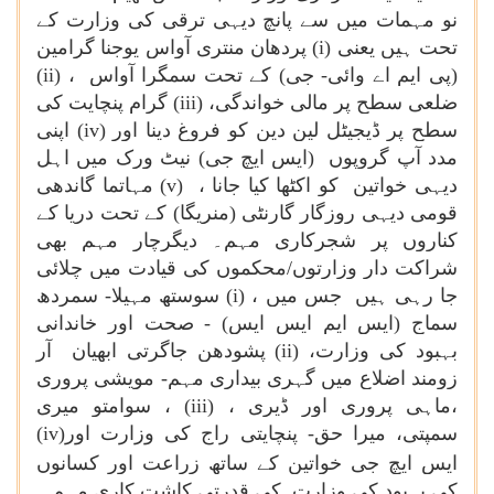
نو مہمات میں سے پانچ دیہی ترقی کی وزارت کے
تحت ہیں یعنی (
i
) پردھان منتری آواس یوجنا گرامین
(پی ایم اے وائی- جی) کے تحت سمگرا آواس ، (
ii
)
ضلعی سطح پر مالی خواندگی، (
iii
) گرام پنچایت کی
سطح پر ڈیجیٹل لین دین کو فروغ دینا اور (
iv
) اپنی
مدد آپ گروپوں (ایس ایچ جی) نیٹ ورک میں اہل
دیہی خواتین کو اکٹھا کیا جانا ، (
v
) مہاتما گاندھی
قومی دیہی روزگار گارنٹی (منریگا) کے تحت دریا کے
کناروں پر شجرکاری مہم۔ دیگرچار مہم بھی
شراکت دار وزارتوں/محکموں کی قیادت میں چلائی
جا رہی ہیں جس میں ، (
i
) سوستھ مہیلا- سمردھ
سماج (ایس ایم ایس ایس) - صحت اور خاندانی
بہبود کی وزارت، (
ii
) پشودھن جاگرتی ابھیان آر
زومند اضلاع میں گہری بیداری مہم- مویشی پروری
،ماہی پروری اور ڈیری ،
(iii)
، سوامتو میری
سمپتی، میرا حق- پنچایتی راج کی وزارت اور
(iv)
ایس ایچ جی
خواتین کے ساتھ زراعت اور کسانوں
کی بہبود کی وزارت کی قدرتی کاشت کاری مہم۔