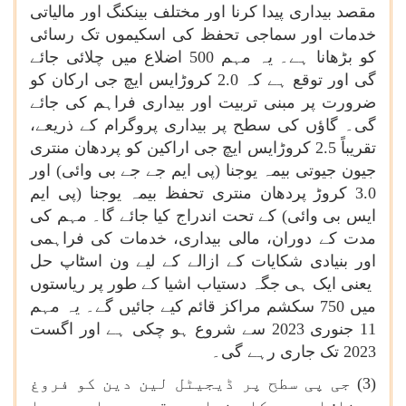
مقصد بیداری پیدا کرنا اور مختلف بینکنگ اور مالیاتی
خدمات اور سماجی تحفظ کی اسکیموں تک رسائی
کو بڑھانا ہے۔ یہ مہم 500 اضلاع میں چلائی جائے
گی اور توقع ہے کہ 2.0 کروڑایس ایچ جی ارکان کو
ضرورت پر مبنی تربیت اور بیداری فراہم کی جائے
گی۔ گاؤں کی سطح پر بیداری پروگرام کے ذریعے،
تقریباً 2.5 کروڑایس ایچ جی اراکین کو پردھان منتری
جیون جیوتی بیمہ یوجنا (پی ایم جے جے بی وائی) اور
3.0 کروڑ پردھان منتری تحفظ بیمہ یوجنا (پی ایم
ایس بی وائی) کے تحت اندراج کیا جائے گا۔ مہم کی
مدت کے دوران، مالی بیداری، خدمات کی فراہمی
اور بنیادی شکایات کے ازالے کے لیے ون اسٹاپ حل
یعنی ایک ہی جگہ دستیاب اشیا کے طور پر ریاستوں
میں 750 سکشم مراکز قائم کیے جائیں گے۔ یہ مہم
11 جنوری 2023 سے شروع ہو چکی ہے اور اگست
2023 تک جاری رہے گی۔
(3) جی پی سطح پر ڈیجیٹل لین دین کو فروغ