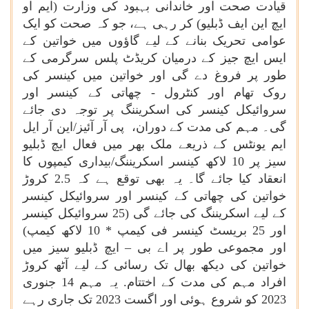
قیادت صحت اور خاندانی بہبود کی وزارت (ایم او
ایچ این ایف ڈبلیو) کر رہی ہے، جو کہ صحت کو ایک
عوامی تحریک بنانے کے لیے گاؤوں میں خواتین کے
ایس ایچ جیز کے درمیان کریڈٹ پلس سرگرمی کے
طور پر فروغ دے گی اور خواتین میں کینسر کی
روک تھام اور کنٹرول - چھاتی کے کینسر اور
سروائیکل کینسر کی اسکریننگ پر توجہ دی جائے
گی۔ مہم کی مدت کے دوران، پی آر آئیز/این آر ایل
ایم یونٹس کے ذریعے ملک بھر میں فعال ایچ ڈبلیو
سیز پر 10 لاکھ کینسر اسکریننگ/بیداری کیمپوں کا
انعقاد کیا جائے گا۔ یہ بھی توقع ہے کہ 2.5 کروڑ
خواتین کی چھاتی کے کینسر اور سروائیکل کینسر
کے لیے اسکریننگ کی جائے گی (25 سروائیکل کینسر
اور 25 بریسٹ کینسر فی کیمپ * 10 لاکھ کیمپ)
اور مجموعی طور پر اے بی – ایچ ڈبلیو سیز میں
خواتین کی دیکھ بھال تک رسائی کے لیے آٹھ کروڑ
افراد مہم کی مدت کے اختتام. یہ مہم 14 جنوری
2023 کو شروع ہوئی اور اگست 2023 تک جاری رہے