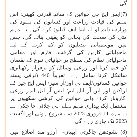
گی۔
(7)ایس ایچ جی خواتین کے ساتھ قدرتی کھیتی: اس
مہم کی قیادت زراعت اور کسانوں کی بہبود کی
وزارت (ایم او اے اینڈ ایف ڈبلیو) کرے گی۔ یہ مہم
مٹی کی صحت کی بحالی کو یقینی بنائے گی، جس
میں موسمیاتی تبدیلیوں کو کم کرنے کے لیے
ماحولیاتی کاربن کی گرفت، فارم اور مقامی
ماحولیاتی نظام کی سطح پر حیاتیاتی تنوع کے نقصان
کو ختم کرنا اور زرعی وسائل کو برقرار رکھنا/ری
سائیکل کرنا شامل ہے۔ تقریباً 440 (ترقی پسند
خواتین کسانوں/ایف پی اوز/آر سیز/ ایس ایچ جیز کے
اراکین اور این آر ایل ایم/ ایس آر ایل ایمز زرعی
کاروبار کرنے والی خواتین کی کرشی سکھیوں پر
مشتمل ایک بیداری مہم پہلے ہی چلائی جا چکی ہے
یہ مہم 11 فروری 2023 سے شروع ہوئی اور اگست
2023 تک جاری رہے گی۔
(8) پشودھن جاگرتی ابھیان- آرزو مند اضلاع میں