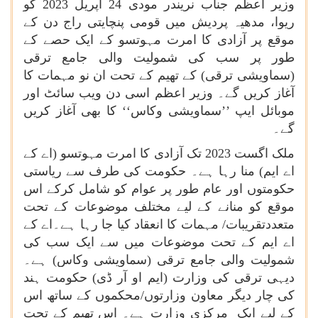
وزیر اعظم جناب نریندر مودی 24 اپریل 2023 کو
ریوا، مدھیہ پردیش میں قومی پنچایتی راج دن کے
موقع پر آزادی کا امرت مہوتسو کے ایک حصے کے
طور پر سب کی شمولیت والی جامع ترقی
(سماویشی ترقی) کے تھیم کے تحت ان نو مہمات کا
آغاز کریں گے۔ وزیر اعظم اسی دن ویب سائٹ اور
موبائل ایپ ’’سماویشی وکاس‘‘ کا بھی آغاز کریں
گے۔
ملک اگست 2023 تک آزادی کا امرت مہوتسو (اے کے
اے ایم) منا رہا ہے۔ حکومت کی طرف سے ریاستی
حکومتوں اور عام طور پر عوام کو شامل کرکے اس
موقع کو منانے کے لیے مختلف موضوعات کے تحت
متعددتقریبات/ مہمات کا انعقاد کیا جا رہا ہے۔اے کے
اے ایم کے تحت موضوعات میں سے ایک سب کی
شمولیت والی جامع ترقی (سماویشی وکاس) ہے۔
دیہی ترقی کی وزارت (ایم او آر ڈی) حکومت ہند
کی چار دیگر معاون وزارتوں/محکموں کے ساتھ اس
کے لیے ایک مرکزی وزارت ہے۔ اس تھیم کے تحت