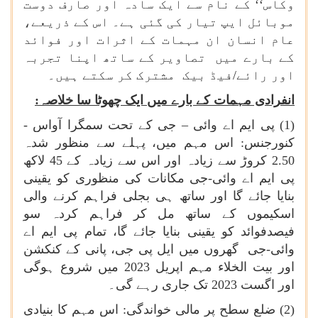
وکاس‘‘ کے نام سے ایک سادہ اور صارف دوست
موبائل ایپ تیار کی گئی ہے۔ اس کے ذریعے،
عام انسان ان مہمات کے اثرات اور فوائد
کے بارے میں تصاویر کے ساتھ اپنا تجربہ
اور رائے/فیڈ بیک مشترک کر سکتے ہیں۔
انفرادی مہمات کے بارے میں ایک چھوٹا سا خلاصہ:
(1) پی ایم اے وائی – جی کے تحت سمگرا آواس -
کنورجنس: اس مہم میں، پہلے سے منظور شدہ
2.50 کروڑ سے زیادہ اور اس سے زیادہ کے 45 لاکھ
پی ایم اے وائی-جی مکانات کی منظوری کو یقینی
بنایا جائے گا اور ساتھ ہی بجلی فراہم کرنے والی
اسکیموں کے ساتھ مل کر فراہم کردہ سو
فیصدفوائد کو یقینی بنایا جائے گا، تمام پی ایم اے
وائی-جی گھروں میں ایل پی جی، پانی کے کنکشن
اور بیت الخلاء مہم اپریل 2023 میں شروع ہوگی
اور اگست 2023 تک جاری رہے گی۔
(2) ضلع سطح پر مالی خواندگی: اس مہم کا بنیادی