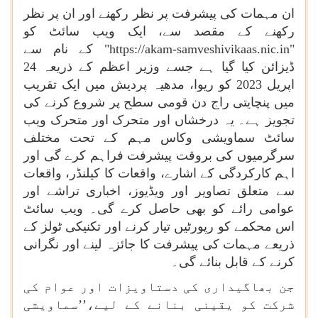
ان مہمات کی پیشرفت پر نظر رکھنے اور ان پر نظر
رکھنے کے مقصد سے، ایک ویب سائٹ کو
"
https://akam-samveshivikaas.nic.in
" کے نام سے
ڈیزائن کیا گیا ہے جسے وزیر اعظم کے ذریعہ 24
اپریل 2023 کو ریوا، مدھیہ پردیش میں ایک تقریب
میں پنچایتی راج دن قومی سطح پر شروع کرنے کی
تجویز ہے۔ یہ درخشاں اور متحرک اور متحرک ویب
سائٹ سماویشی وکاس مہم کے تحت مختلف
سرگرمیوں کی بروقت پیشرفت فراہم کرے گی اور
اہم کارکردگی کے اشارے، واقعات کا کیلنڈر، واقعات
سے متعلق تصاویر اور ویڈیوز، اخباری تراشے اور
عوامی رائے کو بھی حاصل کرے گی۔ ویب سائٹ
اس محکمے کو رپورٹیں تیار کرنے اور تکنیکی ٹولز کے
ذریعے مہمات کی پیشرفت کا جائزہ لینے اور نگرانی
کرنے کے قابل بنائے گی۔
جن بھاگیداری کی دستاویزات اور عوام کی
شرکت کو یقینی بنانے کے لیے،’’سماویشی