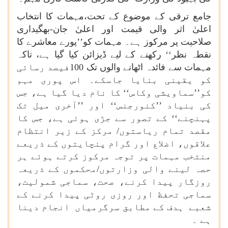
جامع ترقی کے موضوع کے تحت،مہمات کا انتخاب
اعلیٰ اثر والی قیمت اور اعلیٰ جان-بھگیداری
صلاحیت پر مرکوز ہے۔ مہمات کو’’پورے معاشرے کا
نقطہ نظر‘‘ رکھنے کے لیے ڈیزائن کیا گیا ہے، تاکہ
مہمات سے فائدہ اٹھانے والوں تک 100فیصد رسائی
کو یقینی بنایا جاسکے۔ اس پوری مہم
کو’’سماویشی وکاس‘‘ کا نام دیا گیا ہے، جس
کی بنیاد ’’کنورجنس‘‘ اور ’’آخری میل تک
پہنچنے‘‘ کے تصور سے جڑی ہوئی ہے، جس کا
مقصد تمام ریاستوں/ مرکز کے زیر انتظام
علاقوں، اضلاع اور گرام پنچایتوں کے ذریعے
منتخب مہمات پر توجہ مرکوز کرتے ہوئے ہر
حصہ لینے والی وزارتوں/محکموں کے ذریعہ
روزگار پیدا کرنے، صحت، سماجی شمولیت،
سماجی تحفظ اور روزی روٹی پیدا کرنے کے
شعبے ہدف کے مطابق سرگرمیاں انجام دینا
ہے ۔