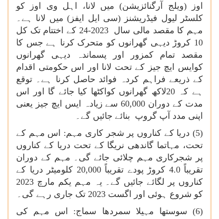
اوز (ویلج آرگنائزیشن) میں لانا، اہل وی اوز کو
کلسٹر لیول فیڈریشنز (سی ایل ایفز) میں لانا ہے۔
مہم کا مقصد مالی سال 2023-24 کے اختتام تک کل
10 کروڑ دیہی گھرانوں کو متحرک کرنا ہے جس کا
مقصد تمام کمزور اور پسماندہ دیہی گھرانوں
کوایس ایچ جیز کے تحت لانا اور اس حکومتی اقدام
کے ذریعے فراہم کردہ فوائد حاصل کرنا ہے۔ توقع
ہے کہ 20لاکھ گھرانوں کواکٹھا کیا جائے گا اور اس
مدت کے دوران 60,000 سے زیادہ ایس ایچ جیز یعنی
اپنی مدد آپ گروپ بنائے جائیں گے۔
(5) دریا کے کناروں پر شجر کاری مہم: اس مہم کے
تحت، مہاتما گاندھی نریگا کے تحت دریا کے کناروں
پر شجرکاری مہم چلائی جائے گی۔ مہم کے دوران
تقریباً 4.0 کروڑ پودے تقریباً 20,000 کلومیٹر دریا کے
کناروں پر لگائے جائیں گے۔ یہ مہم یکم مارچ 2023
کو شروع ہوئی اور اگست 2023 تک جاری رہے گی۔
(6) سوستھا مہیلا سمردھا سماج: اس مہم کی