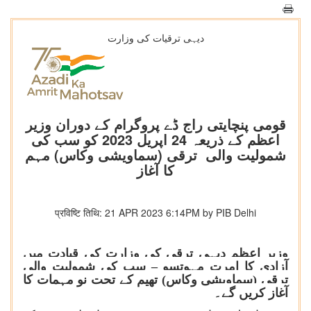
دیہی ترقیات کی وزارت
قومی پنچایتی راج ڈے پروگرام کے دوران وزیر
اعظم کے ذریعہ 24 اپریل 2023 کو سب کی
شمولیت والی ترقی (سماویشی وکاس) مہم
کا آغاز
प्रविष्टि तिथि: 21 APR 2023 6:14PM by PIB Delhi
وزیر اعظم دیہی ترقی کی وزارت کی قیادت میں
آزادی کا امرت مہوتسو – سب کی شمولیت والی
ترقی (سماویشی وکاس) تھیم کے تحت نو مہمات کا
آغاز کریں گے۔