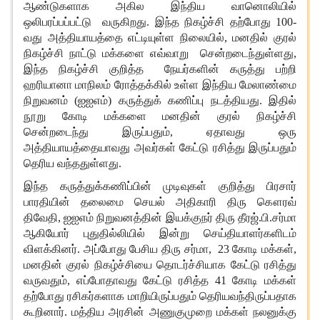
ஆண்டுகளாக அகில இந்திய வானொலியில்
ஒலிபரப்பப்பட்டு வருகிறது. இந்த நிகழ்ச்சி தற்போது 100-
வது அத்தியாயத்தை எட்டியுள்ள நிலையில், மனதில் குரல்
நிகழ்ச்சி நாட்டு மக்களை எவ்வாறு சென்றடைந்துள்ளது,
இந்த நிகழ்ச்சி குறித்த நேயர்களின் கருத்து பற்றி
ஹரியானா மாநிலம் ரோத்தக்கில் உள்ள இந்திய மேலாண்மை
நிறுவனம் (ஐஐஎம்) கருத்துக் கணிப்பு நடத்தியது. இதில்
நூறு கோடி மக்களை மனதின் குரல் நிகழ்ச்சி
சென்றடைந்து இருப்பதும், ஏதாவது ஒரு
அத்தியாயத்தையாவது அவர்கள் கேட்டு ரசித்து இருப்பதும்
தெரிய வந்ததுள்ளது.
இந்த கருத்துக்கணிப்பின் முடிவுகள் குறித்து பிரசார்
பாரதியின் தலைமை செயல் அதிகாரி திரு கௌரவ்
திவேதி, ஐஐஎம் நிறுவனத்தின் இயக்குநர் திரு தீரஜ்.பி.சர்மா
ஆகியோர் புதுதில்லியில் இன்று செய்தியாளர்களிடம்
விளக்கினர். அப்போது பேசிய திரு சர்மா, 23 கோடி மக்கள்,
மனதின் குரல் நிகழ்ச்சியை தொடர்ச்சியாக கேட்டு ரசித்து
வருவதும், எப்போதாவது கேட்டு ரசித்த 41 கோடி மக்கள்
தற்போது ரசிகர்களாக மாறியிருப்பதும் தெரியவந்திருப்பதாக
கூறினார். மத்திய அரசின் அணுகுமுறை மக்கள் நலனுக்கு