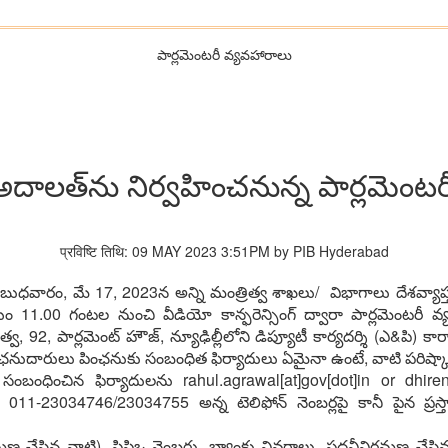
పార్లమెంటరీ వ్యవహారాలు
్ అదాల‌త్‌ను నిర్వ‌హించ‌నున్న పార్ల‌మెంట‌
प्रविष्टि तिथि: 09 MAY 2023 3:51PM by PIB Hyderabad
 బుధ‌వారం, మే 17, 2023న అన్ని మంత్రిత్వ శాఖ‌లు/ విభాగాలు దేశ‌వ్యాప్త ప
1.00 గంట‌ల నుంచి వీడియో కాన్ఫ‌రెన్సింగ్ ద్వారా పార్ల‌మెంట‌రీ వ
‌, 92, పార్ల‌మెంట్ హౌజ్‌, న్యూఢిల్లీలోని డిప్యూటీ కార్య‌ద‌ర్శి (ఎ&పి) కార్
ఛ‌నుదారులు పింఛ‌నుకు సంబంధిత ఫిర్యాదులు ఏమైనా ఉంటే, వాటి ప‌రిష్కారం 
ు సంబంధించిన ఫిర్యాదుల‌ను rahul.agrawal[at]gov[dot]in or dhire
లు 011-23034746/23034755 అన్న టెలిఫోన్ నెంబ‌ర్ల‌పై కానీ పైన ప్ర
 చేసిన నాటి), పిపిఒ నెంబ‌రు, బ్యాంకు వివ‌రాలు, ప‌ద‌వీవిర‌మ‌ణ చేసిన 