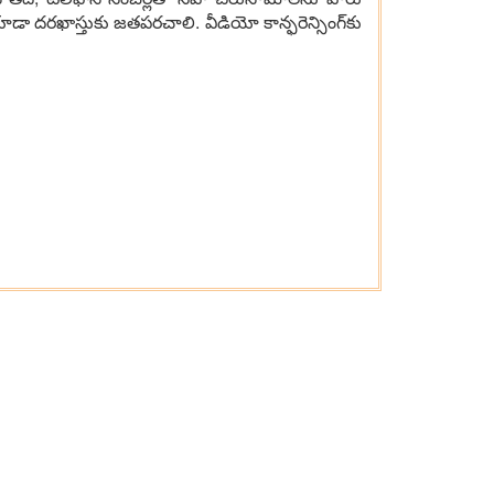
 ద‌ర‌ఖాస్తుకు జ‌త‌ప‌ర‌చాలి. వీడియో కాన్ఫ‌రెన్సింగ్‌కు