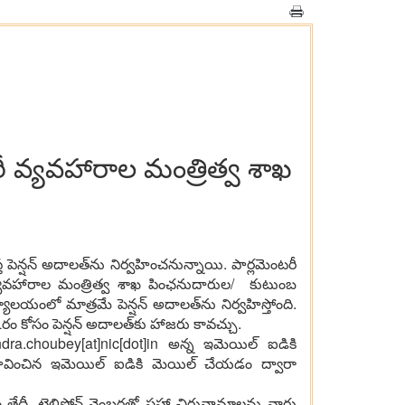
రీ వ్య‌వ‌హారాల మంత్రిత్వ శాఖ‌
ెన్ష‌న్ అదాల‌త్‌ను నిర్వ‌హించనున్నాయి. పార్ల‌మెంట‌రీ
్య‌వ‌హారాల మంత్రిత్వ శాఖ పింఛ‌నుదారుల‌/ కుటుంబ
యాల‌యంలో మాత్ర‌మే పెన్ష‌న్ అదాల‌త్‌ను నిర్వ‌హిస్తోంది.
కోసం పెన్ష‌న్ అదాల‌త్‌కు హాజ‌రు కావ‌చ్చు.
ndra.choubey[at]nic[dot]in అన్న ఇమెయిల్ ఐడికి
‌స్తావించిన ఇమెయిల్ ఐడికి మెయిల్ చేయ‌డం ద్వారా
తేదీ, టెలిఫోన్ నెంబ‌ర్ల‌తో స‌హా చిరునామాల‌ను వారు