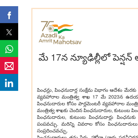
మే 17న‌ న్యూఢిల్లీలో పెన్ష‌న
పింఛ‌న్లు, పింఛ‌నుదార్ల సంక్షేమ విభాగం ఆదేశం మేర‌కు
వ్య‌వ‌హారాల మంత్రిత్వ శాఖ 17 మే 2023న ఉద‌యం 1
పింఛ‌నుదారుల కోసం పార్ల‌మెంట‌రీ వ్య‌వ‌హారాల మంత్రిత్వ
మంత్రిత్వ శాఖ‌కు చెందిన పింఛ‌నుదారుల‌, కుటుంబ పిం
పింఛ‌నుదారుల‌, కుటుంబ పింఛ‌నుదార్లు పింఛ‌నుక
పంప‌వ‌చ్చు. మ‌రిన్ని వివ‌రాల కోసం పింఛ‌నుదారు
సంప్ర‌దించ‌వ‌చ్చు.
పింఛ‌నుదారులు త‌మ పేరు, హోదా (వారు ప‌ద‌వీవిర‌మ‌ణ