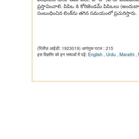
ప్ర‌స్తావించాలి. పిపిఒ & కోరిజెండ‌మ్ పిపిఒలు (అందుబా
సంబంధించిన లింక్‌ను త‌గిన స‌మ‌యంలో ప్ర‌చురిస్తారు.
(रिलीज़ आईडी: 1923019)
आगंतुक पटल : 215
इस विज्ञप्ति को इन भाषाओं में पढ़ें:
English
,
Urdu
,
Marathi
,