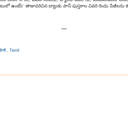
టులో ఉంటే)/ తాజాప‌రిచిన బ్యాంకు పాస్ పుస్త‌కాల చివ‌రి రెండు పేజీల‌ను కూడా
***
हिन्दी
,
Tamil