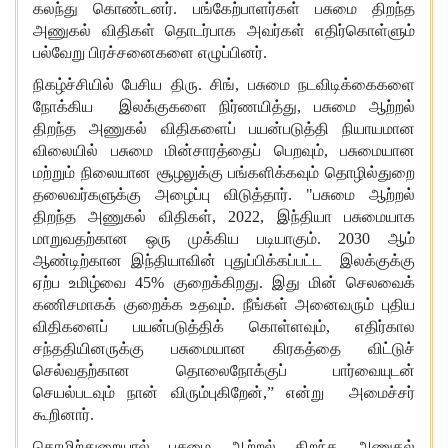
கலந்து கொண்டனர். பங்கேற்பாளர்கள் பசுமை திறந்த
அணுகல் விதிகள் தொடர்பாக அவர்கள் எதிர்கொள்ளும்
பல்வேறு பிரச்சனைகளை எழுப்பினர்.
நிகழ்ச்சியில் பேசிய திரு. சிங்
, பசுமை நடவிடிக்கைகளை
நோக்கிய இலக்குகளை நிர்ணயித்து, பசுமை ஆற்றல்
திறந்த அணுகல் விதிகளைப் பயன்படுத்தி நியாயமான
விலையில் பசுமை மின்சாரத்தைப் பெறவும், பசுமையான
மற்றும் நிலையான சூழலுக்கு பங்களிக்கவும் தொழில்துறை
தலைவர்களுக்கு அழைப்பு விடுத்தார். "பசுமை ஆற்றல்
திறந்த அணுகல் விதிகள், 2022, இந்தியா பசுமையாக
மாறுவதற்கான ஒரு முக்கிய படியாகும். 2030 ஆம்
ஆண்டிற்கான இந்தியாவின் புதுப்பிக்கப்பட்ட இலக்குக்கு
ஏற்ப உமிழ்வை 45% குறைக்கிறது. இது மின் செலவைக்
கணிசமாகக் குறைக்க உதவும். நீங்கள் அனைவரும் புதிய
விதிகளைப் பயன்படுத்திக் கொள்ளவும், எதிர்கால
சந்ததியினருக்கு பசுமையான கிரகத்தை விட்டுச்
செல்வதற்கான தொலைநோக்குப் பார்வையுடன்
செயல்படவும் நான் விரும்புகிறேன்,” என்று அமைச்சர்
கூறினார்.
தொழிற்துறையால் பசுமை ஆற்றல் திறந்த அணுகல்