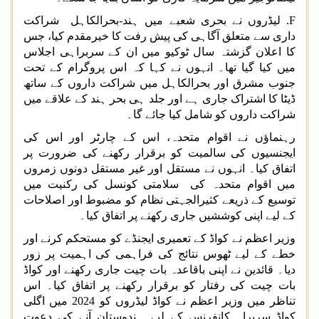
F
. لیڈروں نے بحری شعبے میں ہند-بحرالکاہل شراکت
داری سے متعلق آگاہی کی پیش رفت کا خیرمقدم کیا، جس
کا اعلان گزشتہ سال ٹوکیو میں ان کے سربراہی اجلاس
میں کیا گیا تھا۔ انہوں نے کہا کہ اس پروگرام کے تحت
جنوب مشرق اور بحرالکاہل میں شراکت داروں کے ساتھ
ڈیٹا کا اشتراک جاری ہے اور جلد ہی بحر ہند کے علاقے میں
شراکت داروں کو شامل کیا جائے گا۔
رہنماؤں نے اقوام متحدہ، اس کے چارٹر اور اس کی
ایجنسیوں کی سالمیت کو برقرار رکھنے کی ضرورت پر
اتفاق کیا۔ انہوں نے مستقل اور غیر مستقل دونوں زمروں
میں اقوام متحدہ کی سلامتی کونسل کی رکنیت میں
توسیع کے ذریعے کثیرالجہتی نظام کو مضبوط اور اصلاحات
کے لیے اپنی کوششیں جاری رکھنے پر اتفاق کیا۔
وزیر اعظم نے کواڈ کے تعمیری ایجنڈے کو مستحکم کرنے اور
خطے کے لیے ٹھوس نتائج کی فراہمی کی اہمیت پر زور
دیا۔ قائدین نے اپنی باقاعدہ بات چیت جاری رکھنے اور کواڈ
بات چیت کی رفتار کو برقرار رکھنے پر اتفاق کیا۔ اس
تناظر میں وزیر اعظم نے کواڈ لیڈروں کو 2024 میں اگلی
کواڈ سربراہ کانفرنس کے لیے ہندوستان آنے کی دعوت