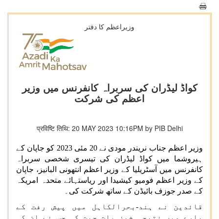
وزیراعظم کا دفتر
کواڈ لیڈران کی سربراہ کانفرنس میں وزیر
اعظم کی شرکت
प्रविष्टि तिथि: 20 MAY 2023 10:16PM by PIB Delhi
وزیر اعظم جناب نریندر مودی نے 20 مئی 2023 کو جاپان کے
ہیروشما میں کواڈ لیڈران کی تیسری شخصی سربراہ
کانفرنس میں آسٹریلیا کے وزیر اعظم انتھونی البانیز، جاپان
کے وزیر اعظم فومیو کیشیدا اور ریاستہائے متحدہ امریکہ
کے صدر جوزف بائیڈن کے ساتھ شرکت کی۔
قائدین نے ہند-بحرالکاہل میں پیش رفت کے
بارے میں نتیجہ خیز بات چیت کی جس نے ان کی