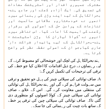
مشترکہ جمہوری اقدار اور اسٹریٹجک مفادات
کی تصدیق کی۔ ایک آزاد، کھلے اور جامع ہند-
بحرالکاہل کے لیے اپنے وژن کی رہنمائی میں،
انھوں نے خودمختاری، علاقائی سالمیت اور
تنازعات کے پرامن حل کے اصولوں کو برقرار
رکھنے کی اہمیت کا اعادہ کیا۔ اس تناظر میں،
انہوں نے ’کواڈ لیڈران کا وژن اسٹیٹمنٹ –
ہند-بحرالکاہل کے لیے پائیدار شراکت دار‘
جاری کیا،جو ان کے اصولی نقطہ نظر کو واضح
کرتا ہے۔
ہند-بحرالکاہل کی لچک اور خوشحالی کو مضبوط کرنے کے
لیے رہنماؤں نے درج ذیل اقدامات کا اعلان کیا جو خطے کی
ترقی کی ترجیحات کی تکمیل کریں گے:
A
. صاف توانائی کی سپلائی چینز کی پہل جو تحقیق و ترقی
میں سہولت فراہم کرے گی اور ہند-بحرالکاہل کی توانائی
کی منتقلی میں معاونت کرے گی۔ اس کے علاوہ، صاف
توانائی کی سپلائی چینز کے کواڈ اصولوں کو منظوری دی
گئی تاکہ صاف توانائی کی سپلائی چین کی ترقی پر خطے
کے ساتھ بات چیت کی رہنمائی کی جا سکے۔