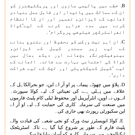
B
. خطے میں پالیسی سازوں اور پریکٹیشنرز کو
ان کے ممالک میں پائیدار اور قابل عمل بنیادی
ڈھانچے کے ڈیزائن، تعمیر اور ان کا انتظام
کرنے میں مدد فراہم کرنے کے لیے’کواڈ
انفراسٹرکچر فیلوشپ پروگرام‘۔
C
. ان اہم نیٹ ورکس کو محفوظ اور متنوع بنانے
کے لیے زیر سمندر کیبل کے ڈیزائن،
مینوفیکچرنگ، بچھانے اور دیکھ بھال میں
کواڈ کی اجتماعی مہارت سے فائدہ اٹھانے کے
لیے ’کیبل کنیکٹویٹی اور لچک کے لیے شراکت
داری‘۔
D
. پلاؤ میں چھوٹے پیمانے پر او آر اے این، جو بحرالکاہل کے
علاقے میں پہلی ہے، کی تعیناتی کے لیے کواڈ سپورٹ۔
انہوں نے اوپن، انٹرآپریبل اور محفوظ ٹیلی کام پلیٹ فارموں
میں صنعت کی سرمایہ کاری کی حمایت کے لیے او آر اے
این سکیورٹی رپورٹ بھی جاری کی۔
E
. کواڈ انویسٹرز نیٹ ورک کو نجی شعبے کی قیادت والے
پلیٹ فارم کے طور پر شروع کیا گیا ہے تاکہ اسٹریٹجک
ٹیکنالوجیز میں سرمایہ کاری کو آسان بنایا جا سکے۔