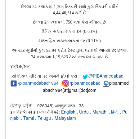
છેલ્લા 24 કલાકમાં 1,308 રિકવરી સાથે કુલ રિકવરી વધીને
4,44,46,514 થઈ છે
છેલ્લા 24 કલાકમાં 756 નવા કેસ નોંધાયા છે
દૈનિક સકારાત્મકતા દર (0.63%)
સાપ્તાહિક સકારાત્મકતા દર (0.71%)
;
અત્યાર સુધીમાં કુલ 92.94 કરોડ ટેસ્ટ હાથ ધરવામાં આવ્યા છે
છેલ્લા
,
,
24 કલાકમાં 1
19
623 ટેસ્ટ કરવામાં આવ્યા છે
YP/GP/NP
સોશિયલ મીડિયા પર અમને ફોલો કરો :
@PIBAhmedabad
/
pibahmedabad1964
/pibahmedabad
pibahmed
abad1964[at]gmail[dot]com
(रिलीज़ आईडी: 1926048)
आगंतुक पटल : 331
इस विज्ञप्ति को इन भाषाओं में पढ़ें:
English
,
Urdu
,
Marathi
,
हिन्दी
,
Pu
njabi
,
Tamil
,
Telugu
,
Malayalam