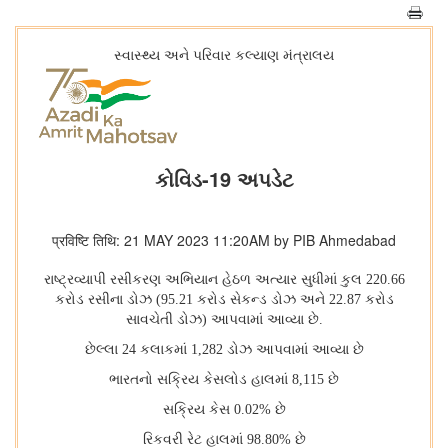
સ્વાસ્થ્ય અને પરિવાર કલ્યાણ મંત્રાલય
કોવિડ-19 અપડેટ
प्रविष्टि तिथि: 21 MAY 2023 11:20AM by PIB Ahmedabad
રાષ્ટ્રવ્યાપી રસીકરણ અભિયાન હેઠળ અત્યાર સુધીમાં કુલ 220.66
કરોડ રસીના ડોઝ (95.21 કરોડ સેકન્ડ ડોઝ અને 22.87 કરોડ
સાવચેતી ડોઝ) આપવામાં આવ્યા છે.
છેલ્લા 24 કલાકમાં 1,282 ડોઝ આપવામાં આવ્યા છે
ભારતનો સક્રિય કેસલોડ હાલમાં 8,115 છે
સક્રિય કેસ 0.02% છે
રિકવરી રેટ હાલમાં 98.80% છે