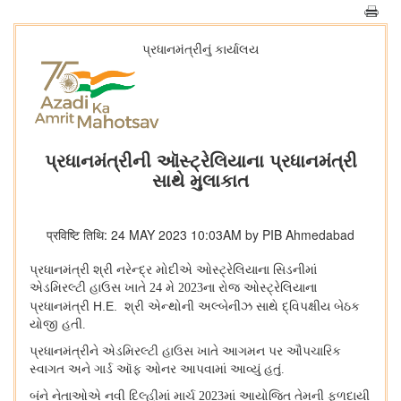
પ્રધાનમંત્રીનું કાર્યાલય
પ્રધાનમંત્રીની ઑસ્ટ્રેલિયાના પ્રધાનમંત્રી
સાથે મુલાકાત
प्रविष्टि तिथि: 24 MAY 2023 10:03AM by PIB Ahmedabad
પ્રધાનમંત્રી શ્રી નરેન્દ્ર મોદીએ ઓસ્ટ્રેલિયાના સિડનીમાં
એડમિરલ્ટી હાઉસ ખાતે 24 મે 2023ના રોજ ઓસ્ટ્રેલિયાના
H.E.
પ્રધાનમંત્રી
શ્રી એન્થોની અલ્બેનીઝ સાથે દ્વિપક્ષીય બેઠક
યોજી હતી.
પ્રધાનમંત્રીને એડમિરલ્ટી હાઉસ ખાતે આગમન પર ઔપચારિક
સ્વાગત અને ગાર્ડ ઑફ ઓનર આપવામાં આવ્યું હતું.
બંને નેતાઓએ નવી દિલ્હીમાં માર્ચ 2023માં આયોજિત તેમની ફળદાયી