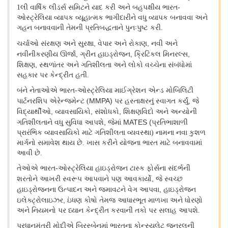
1લી વાર્ષિક લીડર્સ સમિટને યાદ કરી અને બહુપક્ષીય ભારત-
ઓસ્ટ્રેલિયા વ્યાપક વ્યૂહાત્મક ભાગીદારીને વધુ વ્યાપક બનાવવા અને
ગહન બનાવવાની તેમની પ્રતિબદ્ધતાને પુનઃપુષ્ટ કરી.
,
,
ચર્ચાઓ સંરક્ષણ અને સુરક્ષા
વેપાર અને રોકાણ
નવી અને
,
,
,
નવીનીકરણીય ઊર્જા
ગ્રીન હાઇડ્રોજન
ક્રિટિકલ મિનરલ્સ
,
શિક્ષણ
સ્થળાંતર અને ગતિશીલતા અને લોકો વચ્ચેના સંબંધોમાં
સહકાર પર કેન્દ્રીત હતી.
બંને નેતાઓએ ભારત-ઓસ્ટ્રેલિયા માઈગ્રેશન એન્ડ મોબિલિટી
MMPA)
,
પાર્ટનરશિપ એરેન્જમેન્ટ (
પર હસ્તાક્ષરનું સ્વાગત કર્યું
જે
,
,
,
વિદ્યાર્થીઓ
વ્યાવસાયિકો
સંશોધકો
શિક્ષણવિદો અને અન્યોની
,
MATES (
ગતિશીલતાને વધુ સુવિધા આપશે
જેમાં
પ્રતિભાશાળી
પ્રારંભિક વ્યાવસાયિકો માટે ગતિશીલતા વ્યવસ્થા) નામના નવા કુશળ
માર્ગનો સમાવેશ થાય છે. ખાસ કરીને યોજના ભારત માટે બનાવવામાં
આવી છે.
તેઓએ ભારત-ઓસ્ટ્રેલિયા હાઇડ્રોજન ટાસ્ક ફોર્સના સંદર્ભની
,
શરતોને આખરી સ્વરૂપ આપવાને પણ આવકાર્યો
જે સ્વચ્છ
,
હાઇડ્રોજનના ઉત્પાદન અને જમાવટને વેગ આપવા
હાઇડ્રોજન
,
ઇલેક્ટ્રોલાઇઝર
ઇંધણ કોષો તેમજ આધારભૂત માળખા અને ધોરણો
અને નિયમનો પર ધ્યાન કેન્દ્રીત કરવાની તકો પર સલાહ આપશે.
પ્રધાનમંત્રી મોદીએ બ્રિસ્બેનમાં ભારતના કોન્સ્યુલેટ જનરલની