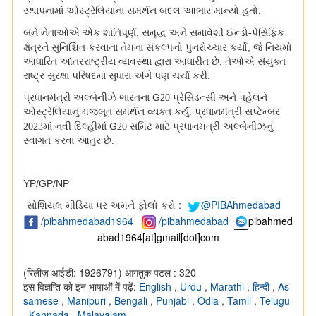
સ્થાપનામાં ઓસ્ટ્રેલિયાના સમર્થન બદલ આભાર માન્યો હતો.
,
બંને નેતાઓએ એક શાંતિપૂર્ણ
સમૃદ્ધ અને સમાવેશી ઈન્ડો-પેસિફિક
,
ક્ષેત્રને સુનિશ્ચિત કરવાના તેમના સંકલ્પનો પુનરોચ્ચાર કર્યો
જે નિયમો
આધારિત આંતરરાષ્ટ્રીય વ્યવસ્થા દ્વારા આધારીત છે. તેઓએ સંયુક્ત
રાષ્ટ્ર સુરક્ષા પરિષદમાં સુધારા અંગે પણ ચર્ચા કરી.
G
પ્રધાનમંત્રી અલ્બેનીઝે ભારતના
20 પ્રેસિડન્સી અને પહેલને
ઓસ્ટ્રેલિયાનું મજબૂત સમર્થન વ્યક્ત કર્યું. પ્રધાનમંત્રી સપ્ટેમ્બર
G
2023માં નવી દિલ્હીમાં
20 સમિટ માટે પ્રધાનમંત્રી અલ્બેનીઝનું
સ્વાગત કરવા આતુર છે.
YP/GP/NP
સોશિયલ મીડિયા પર અમને ફોલો કરો :
@PIBAhmedabad
/
pibahmedabad1964
/pibahmedabad
pibahmed
abad1964[at]gmail[dot]com
(रिलीज़ आईडी: 1926791)
आगंतुक पटल : 320
इस विज्ञप्ति को इन भाषाओं में पढ़ें:
English
,
Urdu
,
Marathi
,
हिन्दी
,
As
samese
,
Manipuri
,
Bengali
,
Punjabi
,
Odia
,
Tamil
,
Telugu
,
Kannada
,
Malayalam