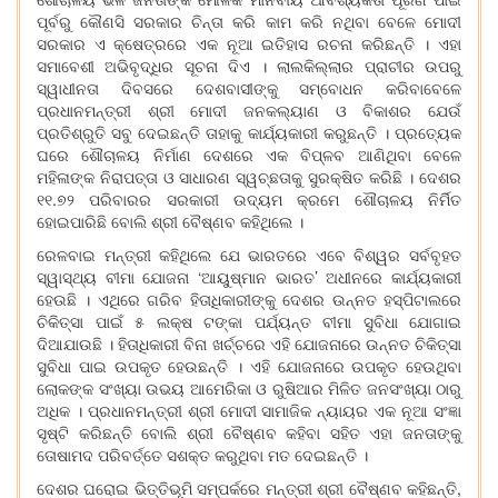
ପୂର୍ବରୁ କୌଣସି ସରକାର ଚିନ୍ତା କରି କାମ କରି ନଥିବା ବେଳେ ମୋଦୀ
ସରକାର ଏ କ୍ଷେତ୍ରରେ ଏକ ନୂଆ ଇତିହାସ ରଚନା କରିଛନ୍ତି । ଏହା
ସମାବେଶୀ ଅଭିବୃଦ୍ଧିର ସୂଚନା ଦିଏ । ଲାଲକିଲ୍ଲାର ପ୍ରାଚୀର ଉପରୁ
ସ୍ୱାଧୀନତା ଦିବସରେ ଦେଶବାସୀଙ୍କୁ ସମ୍ବୋଧନ କରିବାବେଳେ
ପ୍ରଧାନମନ୍ତ୍ରୀ ଶ୍ରୀ ମୋଦୀ ଜନକଲ୍ୟାଣ ଓ ବିକାଶର ଯେଉଁ
ପ୍ରତିଶ୍ରୁତି ସବୁ ଦେଇଛନ୍ତି ତାହାକୁ କାର୍ଯ୍ୟକାରୀ କରୁଛନ୍ତି । ପ୍ରତ୍ୟେକ
ଘରେ ଶୌଚାଳୟ ନିର୍ମାଣ ଦେଶରେ ଏକ ବିପ୍ଳବ ଆଣିଥିବା ବେଳେ
ମହିଳାଙ୍କ ନିରାପତ୍ତା ଓ ସାଧାରଣ ସ୍ୱଚ୍ଛତାକୁ ସୁରକ୍ଷିତ କରିଛି । ଦେଶର
୧୧.୭୨ ପରିବାରର ସରକାରୀ ଉଦ୍ୟମ କ୍ରମେ ଶୌଚାଳୟ ନିର୍ମିତ
ହୋଇପାରିଛି ବୋଲି ଶ୍ରୀ ବୈଷ୍ଣବ କହିଥିଲେ ।
ରେଳବାଇ ମନ୍ତ୍ରୀ କହିଥିଲେ ଯେ ଭାରତରେ ଏବେ ବିଶ୍ୱର ସର୍ବବୃହତ
ସ୍ୱାସ୍ଥ୍ୟ ବୀମା ଯୋଜନା ‘ଆୟୁଷ୍ମାନ ଭାରତ’ ଅଧୀନରେ କାର୍ଯ୍ୟକାରୀ
ହେଉଛି । ଏଥିରେ ଗରିବ ହିତାଧିକାରୀଙ୍କୁ ଦେଶର ଉନ୍ନତ ହସ୍ପିଟାଲରେ
ଚିକିତ୍ସା ପାଇଁ ୫ ଲକ୍ଷ ଟଙ୍କା ପର୍ଯ୍ୟନ୍ତ ବୀମା ସୁବିଧା ଯୋଗାଇ
ଦିଆଯାଉଛି । ହିତାଧିକାରୀ ବିନା ଖର୍ଚ୍ଚରେ ଏହି ଯୋଜନାରେ ଉନ୍ନତ ଚିକିତ୍ସା
ସୁବିଧା ପାଇ ଉପକୃତ ହେଉଛନ୍ତି । ଏହି ଯୋଜନାରେ ଉପକୃତ ହେଉଥିବା
ଲୋକଙ୍କ ସଂଖ୍ୟା ଉଭୟ ଆମେରିକା ଓ ରୁଷିଆର ମିଳିତ ଜନସଂଖ୍ୟା ଠାରୁ
ଅଧିକ । ପ୍ରଧାନମନ୍ତ୍ରୀ ଶ୍ରୀ ମୋଦୀ ସାମାଜିକ ନ୍ୟାୟର ଏକ ନୂଆ ସଂଜ୍ଞା
ସୃଷ୍ଟି କରିଛନ୍ତି ବୋଲି ଶ୍ରୀ ବୈଷ୍ଣବ କହିବା ସହିତ ଏହା ଜନତାଙ୍କୁ
ତୋଷାମଦ ପରିବର୍ତ୍ତେ ସଶକ୍ତ କରୁଥିବା ମତ ଦେଇଛନ୍ତି ।
ଦେଶର ଘରୋଇ ଭିତ୍ତିଭୂମି ସମ୍ପର୍କରେ ମନ୍ତ୍ରୀ ଶ୍ରୀ ବୈଷ୍ଣବ କହିଛନ୍ତି,