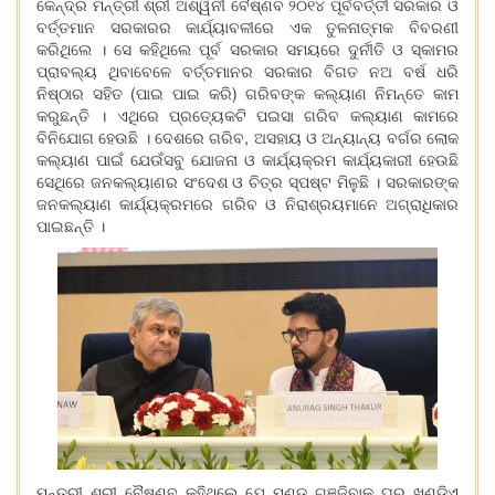
କେନ୍ଦ୍ର ମନ୍ତ୍ରୀ ଶ୍ରୀ ଅଶ୍ୱିନୀ ବୈଷ୍ଣବ ୨୦୧୪ ପୂର୍ବବର୍ତ୍ତୀ ସରକାର ଓ
ବର୍ତ୍ତମାନ ସରକାରର କାର୍ଯ୍ୟାବଳୀରେ ଏକ ତୁଳନାତ୍ମକ ବିବରଣୀ
କରିଥିଲେ । ସେ କହିଥିଲେ ପୂର୍ବ ସରକାର ସମୟରେ ଦୁର୍ନୀତି ଓ ସ୍କାମର
ପ୍ରାବଲ୍ୟ ଥିବାବେଳେ ବର୍ତ୍ତମାନର ସରକାର ବିଗତ ନଅ ବର୍ଷ ଧରି
ନିଷ୍ଠାର ସହିତ (ପାଇ ପାଇ କରି) ଗରିବଙ୍କ କଲ୍ୟାଣ ନିମନ୍ତେ କାମ
କରୁଛନ୍ତି । ଏଥିରେ ପ୍ରତ୍ୟେକଟି ପଇସା ଗରିବ କଲ୍ୟାଣ କାମରେ
ବିନିଯୋଗ ହେଉଛି । ଦେଶରେ ଗରିବ, ଅସହାୟ ଓ ଅନ୍ୟାନ୍ୟ ବର୍ଗର ଲୋକ
କଲ୍ୟାଣ ପାଇଁ ଯେଉଁସବୁ ଯୋଜନା ଓ କାର୍ଯ୍ୟକ୍ରମ କାର୍ଯ୍ୟକାରୀ ହେଉଛି
ସେଥିରେ ଜନକଲ୍ୟାଣର ସଂଦେଶ ଓ ଚିତ୍ର ସ୍ପଷ୍ଟ ମିଳୁଛି । ସରକାରଙ୍କ
ଜନକଲ୍ୟାଣ କାର୍ଯ୍ୟକ୍ରମରେ ଗରିବ ଓ ନିରାଶ୍ରୟମାନେ ଅଗ୍ରାଧିକାର
ପାଇଛନ୍ତି ।
ମନ୍ତ୍ରୀ ଶ୍ରୀ ବୈଷ୍ଣବ କହିଥିଲେ ଯେ ମୁଣ୍ଡ ଗୁଞ୍ଜିବାକୁ ଘର ଖଣ୍ଡିଏ