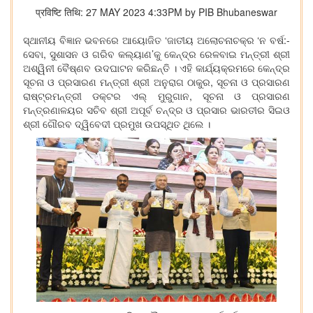
प्रविष्टि तिथि: 27 MAY 2023 4:33PM by PIB Bhubaneswar
ସ୍ଥାନୀୟ ବିଜ୍ଞାନ ଭବନରେ ଆୟୋଜିତ ‘ଜାତୀୟ ଅଲୋଚନାଚକ୍ର ‘ନ ବର୍ଷ:-
ସେବା, ସୁଶାସନ ଓ ଗରିବ କଲ୍ୟାଣ’କୁ କେନ୍ଦ୍ର ରେଳବାଇ ମନ୍ତ୍ରୀ ଶ୍ରୀ
ଅଶ୍ୱିନୀ ବୈଷ୍ଣବ ଉଦଘାଟନ କରିଛନ୍ତି । ଏହି କାର୍ଯ୍ୟକ୍ରମରେ କେନ୍ଦ୍ର
ସୂଚନା ଓ ପ୍ରସାରଣ ମନ୍ତ୍ରୀ ଶ୍ରୀ ଅନୁରାଗ ଠାକୁର, ସୂଚନା ଓ ପ୍ରସାରଣ
ରାଷ୍ଟ୍ରମନ୍ତ୍ରୀ ଡକ୍ଟର ଏଲ୍ ମୁରୁଗାନ, ସୂଚନା ଓ ପ୍ରସାରଣ
ମନ୍ତ୍ରଣାଳୟର ସଚିବ ଶ୍ରୀ ଅପୂର୍ବ ଚନ୍ଦ୍ର ଓ ପ୍ରସାର ଭାରତୀର ସିଇଓ
ଶ୍ରୀ ଗୌରବ ଦ୍ୱିବେଦୀ ପ୍ରମୁଖ ଉପସ୍ଥିତ ଥିଲେ ।