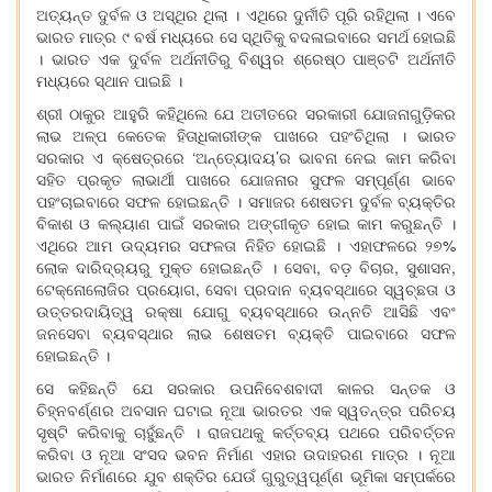
ଅତ୍ୟନ୍ତ ଦୁର୍ବଳ ଓ ଅସ୍ଥିର ଥିଲା । ଏଥିରେ ଦୁର୍ନୀତି ପୂରି ରହିଥିଲା । ଏବେ
ଭାରତ ମାତ୍ର ୯ ବର୍ଷ ମଧ୍ୟରେ ସେ ସ୍ଥିତିକୁ ବଦଳାଇବାରେ ସମର୍ଥ ହୋଇଛି
। ଭାରତ ଏକ ଦୁର୍ବଳ ଅର୍ଥନୀତିରୁ ବିଶ୍ୱର ଶ୍ରେଷ୍ଠ ପାଞ୍ଚଟି ଅର୍ଥନୀତି
ମଧ୍ୟରେ ସ୍ଥାନ ପାଇଛି ।
ଶ୍ରୀ ଠାକୁର ଆହୁରି କହିଥିଲେ ଯେ ଅତୀତରେ ସରକାରୀ ଯୋଜନାଗୁଡ଼ିକର
ଲାଭ ଅଳ୍ପ କେତେକ ହିତାଧିକାରୀଙ୍କ ପାଖରେ ପହଂଚିଥିଲା । ଭାରତ
ସରକାର ଏ କ୍ଷେତ୍ରରେ ‘ଅନ୍ତ୍ୟୋଦୟ’ର ଭାବନା ନେଇ କାମ କରିବା
ସହିତ ପ୍ରକୃତ ଲାଭାର୍ଥୀ ପାଖରେ ଯୋଜନାର ସୁଫଳ ସମ୍ପୂର୍ଣ୍ଣ ଭାବେ
ପହଂଚାଇବାରେ ସଫଳ ହୋଇଛନ୍ତି । ସମାଜର ଶେଷତମ ଦୁର୍ବଳ ବ୍ୟକ୍ତିର
ବିକାଶ ଓ କଲ୍ୟାଣ ପାଇଁ ସରକାର ଅଙ୍ଗୀକୃତ ହୋଇ କାମ କରୁଛନ୍ତି ।
ଏଥିରେ ଆମ ଉଦ୍ୟମର ସଫଳତା ନିହିତ ହୋଇଛି । ଏହାଫଳରେ ୨୭%
ଲୋକ ଦାରିଦ୍ର୍ୟରୁ ମୁକ୍ତ ହୋଇଛନ୍ତି । ସେବା, ବଡ଼ ବିଚାର, ସୁଶାସନ,
ଟେକ୍ନୋଲୋଜିର ପ୍ରୟୋଗ, ସେବା ପ୍ରଦାନ ବ୍ୟବସ୍ଥାରେ ସ୍ୱଚ୍ଛତା ଓ
ଉତ୍ତରଦାୟିତ୍ୱ ରକ୍ଷା ଯୋଗୁ ବ୍ୟବସ୍ଥାରେ ଉନ୍ନତି ଆସିଛି ଏବଂ
ଜନସେବା ବ୍ୟବସ୍ଥାର ଲାଭ ଶେଷତମ ବ୍ୟକ୍ତି ପାଇବାରେ ସଫଳ
ହୋଇଛନ୍ତି ।
ସେ କହିଛନ୍ତି ଯେ ସରକାର ଉପନିବେଶବାଦୀ କାଳର ସନ୍ତକ ଓ
ଚିହ୍ନବର୍ଣ୍ଣର ଅବସାନ ଘଟାଇ ନୂଆ ଭାରତର ଏକ ସ୍ୱତନ୍ତ୍ର ପରିଚୟ
ସୃଷ୍ଟି କରିବାକୁ ଚାହୁଁଛନ୍ତି । ରାଜପଥକୁ କର୍ତ୍ତବ୍ୟ ପଥରେ ପରିବର୍ତ୍ତନ
କରିବା ଓ ନୂଆ ସଂସଦ ଭବନ ନିର୍ମାଣ ଏହାର ଉଦାହରଣ ମାତ୍ର । ନୂଆ
ଭାରତ ନିର୍ମାଣରେ ଯୁବ ଶକ୍ତିର ଯେଉଁ ଗୁରୁତ୍ୱପୂର୍ଣ୍ଣ ଭୂମିକା ସମ୍ପର୍କରେ