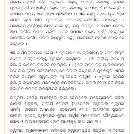
ପ୍ରଧାନମନ୍ତ୍ରୀ କହି ଆସୁଛନ୍ତି ତାହାକୁ ସାକାର କରିବାକୁ ଦେଶର
ଯୁବକଯୁବତୀ ଅଙ୍ଗୀକୃତ ହୋଇ କାମ କରିବାକୁ ସେ ପରାମର୍ଶ ଦେଇଛନ୍ତି ।
ଦେଶରେ ପ୍ରାୟ ଏକ ଲକ୍ଷ ଷ୍ଟାର୍ଟଅପ ଓ ଏକ ଶହରୁ ଅଧିକ ୟୁନିକର୍ଣ୍ଣ
ଗଠନ ହେବା ଆମ ଯୁବବର୍ଗର ଏକ ଉଲ୍ଲେଖନୀୟ ଉପଲବ୍ଧି ।
ପ୍ରଧାନମନ୍ତ୍ରୀଙ୍କ ଆହ୍ୱାନରେ ହର୍ ଘର୍ ତିରଙ୍ଗା ଅଭିଯାନ କେବଳ
ଆମ ଜାତୀୟ ପତାକା ପ୍ରତି ଆମର ସମ୍ମାନ ବଢ଼ାଇ ନାହିଁ; ଏହାଦ୍ୱାରା
ଭାରତୀୟ ଜାତୀୟ ପତାକା ବିଶ୍ୱରେ ସବୁଠୁ ଶକ୍ତିଶାଳୀ ହୋଇଛି ବୋଲି ସେ
କହିଥିଲେ ।
ଏହି କାର୍ଯ୍ୟକ୍ରମରେ ସୂଚନା ଓ ପ୍ରସାରଣ ମନ୍ତ୍ରଣାଳୟର ସଚିବ ଅପୂର୍ବ
ଚନ୍ଦ୍ର ଅତିଥିମାନଙ୍କୁ ସ୍ୱାଗତ କରିଥିଲେ । ଏହି ଜାତୀୟ କର୍ମଶାଳା
ବିଭିନ୍ନ ଭାବରେ ବିଭକ୍ତ ହୋଇଥିଲା । ଏଥିରେ ଉଦଘାଟନ ଓ ଉଦଯାପନ
ସମେତ ଇଣ୍ଡିଆ ସର୍ଜିଂ ଆହେଡ, ଜନ ଜନ କା ବିଶ୍ୱାସ ଓ ଯୁବଶକ୍ତି- ଏପରି
ତିନିଟି ବିଷୟରେ ସ୍ୱତନ୍ତ୍ର ଅଧିବେଶନ ରହିଥିଲା । ଏଥିରେ ଦେଶର
ବିଭିନ୍ନ କ୍ଷେତ୍ରର ପ୍ରତିଷ୍ଠିତ ବ୍ୟକ୍ତିବିଶେଷ ସାମିଲ ହୋଇ ନିଜ ନିଜର
ସୁଚିନ୍ତିତ ମତାମତ ଉପସ୍ଥାପନ କରିଥିଲେ।
ଇଣ୍ଡିଆ ସର୍ଜେସ୍ ଆହେଡ୍ରେ ଭାଗ ନେଇଥିଲେ ଉଦ୍ୟୋଗପତି ସୁନିଲ
ଭାରତୀ ମିତ୍ତଲ, ସଂଗୀତା ରେଡ୍ଡୀ (ଆପୋଲୋ ହସ୍ପିଟାଲ ଗ୍ରୁପର
ଏମଡି), ନାସକମ୍ ଅଧ୍ୟକ୍ଷା ଦେବଯାନୀ ଘୋଷ, ଅର୍ଥନୀତିଜ୍ଞ ସୁରଜିତ
ଭାଲ୍ଲା, ଷ୍ଟେଟ୍ ବ୍ୟାଙ୍କର ମୁଖ୍ୟ ଆର୍ଥିକ ପରାମର୍ଶଦାତା ସୌମ୍ୟକାନ୍ତ
ଘୋଷ ଓ ଆଇଡବ୍ଲୁଆଇଏଲର ଅଧ୍ୟକ୍ଷ ଦୀପା ସାୟାଲ ।
ଦ୍ୱିତୀୟ ଅଧିବେଶନରେ ଅଭିନେତା ନୱାଜଉଦ୍ଦିନ ସିଦ୍ଦିକ, ଭାରତରେ