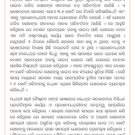
ପାଇବା ଗରିବ ଲୋକଙ୍କ ଜୀବନରେ ବଡ଼ ପରିବର୍ତ୍ତନ ଆଣିଛି । ଏ
କ୍ଷେତ୍ରରେ ସରକାର ଏଯାଏ ୩.୫ କୋଟି ଘର ତିଆରି କରିସାରିଛନ୍ତି ଏବଂ
ଏସବୁ ପ୍ରଧାନମନ୍ତ୍ରୀ ଆବାସ ଯୋଜନାରେ ନିର୍ମିତ ହୋଇଛି । ଏହି ଯୋଜନା
ଗରିବ ଲୋକଙ୍କ ଜୀବନରେ ମାନକ ପରିବର୍ତ୍ତନ ଆଣିଛି । ସେ ଆହୁରି
କହିଥିଲେ ଯେ ଦେଶର ପ୍ରତ୍ୟେକ ଘରକୁ ପାଇପ ପାଣି ଯୋଗାଇ ଦେବା
ଏକ ଅତି କଷ୍ଟସାଧ୍ୟ କାର୍ଯ୍ୟ ଭାବେ ବିବେଚିତ ହୋଇ ଆସୁଥିଲା ।
ସେଥିପାଇଁ ଏ ଦିଗରେ କୌଣସି ସରକାର କାମ କରୁ ନ ଥିଲେ; ତେଣୁ ଏ
କ୍ଷେତ୍ରରେ ବିଶେଷ କିଛି ଅଗ୍ରଗତି ହେଉ ନ ଥିଲା । ପ୍ରଧାନମନ୍ତ୍ରୀ
ଶ୍ରୀ ନରେନ୍ଦ୍ର ମୋଦୀ କିନ୍ତୁ ଏହାକୁ ଏକ ଚାଲେଞ୍ଜ ଭାବେ ଗ୍ରହଣ କରି
ଦେଶର ପ୍ରତ୍ୟେକ ଘରକୁ ପାଇପ ଯୋଗେ ପାଣି ଯୋଗାଇ ଦେବାର
ସାହସିକ ନିଷ୍ପତ୍ତି ଗ୍ରହଣ କରିଥିଲେ । ଏହାର ଫଳସ୍ୱରୂପ ଏବେ ଦେଶର
୧୨ କୋଟି ପରିବାରର ଲୋକଙ୍କୁ ପାଇପ ଜଳ ସଂଯୋଗ ସୁବିଧା ମିଳିଛି । ସେହି
ସମୟ ମଧ୍ୟରେ ସରକାର ମଧ୍ୟ ପାରମ୍ପରିକ ଚୁଲିର ଆବସାନ ଘଟାଇ
୯.୬ କୋଟି ପରିବାରକୁ ରନ୍ଧନ ଗ୍ୟାସ ସିଲିଣ୍ଡର ଯୋଗାଣର ବ୍ୟବସ୍ଥା
କରିଛନ୍ତି ।
ମନ୍ତ୍ରୀ ଶ୍ରୀ ବୈଷ୍ଣବ ତାଙ୍କ ଭାଷଣରେ କେନ୍ଦ୍ର ସରକାରଙ୍କ ବିଭିନ୍ନ
ପ୍ରଗତିମୂଳକ କାର୍ଯ୍ୟ ଓ ପ୍ରଧାନମନ୍ତ୍ରୀଙ୍କ ନେତୃତ୍ୱ ସମ୍ପର୍କରେ
ଅନେକ କଥା କହିଥିଲେ । କରୋନା ମହାମାରୀ ସମୟର କଥା ସ୍ମରଣ କରି
ସେ କହିଥିଲେ ଯେ ସରକାର ସେତେବେଳେ ଗରିବ ଓ ଅଭାବୀ ଲୋକଙ୍କ
ସାମଗ୍ରୀ ପାଇବା ଅସୁବିଧା ଦୂର କରିବାକୁ ପଦକ୍ଷେପ ନେଇ ୮୦ କୋଟି
ଲୋକଙ୍କୁ ମାଗଣାରେ ରାସନ ସାମଗ୍ରୀ ଯୋଗାଣର ବ୍ୟବସ୍ଥା କରିଥିଲେ ।
ଶୌଚାଳୟ ଭଳି ଜନତାଙ୍କ ମୌଳିକ ମାନବୀୟ ଆବଶ୍ୟକତା ପୂରଣ ପାଇଁ