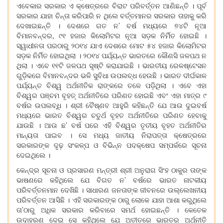
ଏବେକାର ସରକାର ଏ କ୍ଷେତ୍ରରେ ବିରାଟ ପରିବର୍ତ୍ତନ ଆଣିଛନ୍ତି । ପୂର୍ବ
ସରକାର ଯାହା ଚିନ୍ତା କରିପାରି ନ ଥିଲେ ବର୍ତ୍ତମାନର ସରକାର ତାହାକୁ କରି
ଦେଖାଇଛନ୍ତି । ଦେଶରେ ଗତ ନ’ ବର୍ଷ ମଧ୍ୟରେ ୭୪ଟି ନୂଆ
ବିମାନବନ୍ଦର, ୯୧ ହଜାର କିଲୋମିଟର ନୂଆ ସଡ଼କ ନିର୍ମିତ ହୋଇଛି ।
ସ୍ୱାଧୀନତା ପରଠାରୁ ୨୦୧୪ ଯାଏ ଦେଶରେ ମୋଟ ୫୪ ହଜାର କିଲୋମିଟର
ସଡ଼କ ନିର୍ମିତ ହୋଇଥିଲା । ୨୦୧୪ ପର୍ଯ୍ୟନ୍ତ ଭାରତରେ କୌଣସି ଜଳପଥ ନ
ଥିଲା । ଏବେ ୧୧ଟି ଜଳପଥ ସୃଷ୍ଟି କରାଯାଇଛି । ଭାରତୀୟ ରେଳଷ୍ଟେସନ
ଗୁଡ଼ିକରେ ବିମାନବନ୍ଦର ଭଳି ସୁବିଧା ଉପଲବ୍ଧ ହେଉଛି । ଭାରତ ଦୀର୍ଘକାଳ
ପର୍ଯ୍ୟନ୍ତ ବିଶ୍ୱ ଅର୍ଥନୀତିକ ରାଙ୍କରେ ତଳେ ପଡ଼ିଥିଲା । ଏବେ ଏହା
ବିଶ୍ୱର ପଞ୍ଚମ ବୃହତ୍ ଅର୍ଥନୀତିରେ ପରିଣତ ହୋଇଛି ଏବଂ ଏହା ମାତ୍ର ୯
ବର୍ଷର ଉପଲବ୍ଧି । ଶ୍ରୀ ବୈଷ୍ଣବ ଆହୁରି କହିଛନ୍ତି ଯେ ଆଉ ଦୁଇବର୍ଷ
ମଧ୍ୟରେ ଭାରତ ବିଶ୍ୱର ଚତୁର୍ଥ ବୃହତ ଅର୍ଥନୀତିରେ ପରିଣତ ହେବାକୁ
ଯାଉଛି । ଆଉ ଛ’ ବର୍ଷ ପରେ ଏହି ବିଶ୍ୱର ତୃତୀୟ ବୃହତ ଅର୍ଥନୀତିର
ମାନ୍ୟତା ପାଇବ । ସେ ମଧ୍ୟ ଜାତୀୟ ନିରାପତ୍ତା କ୍ଷେତ୍ରରେ
ସରକାରଙ୍କ ଦୃଢ଼ ସଂକଳ୍ପ ଓ ବିଭିନ୍ନ ପଦକ୍ଷେପ ସମ୍ପର୍କରେ ସୂଚନା
ଦେଇଥିଲେ ।
କେନ୍ଦ୍ର ସୂଚନା ଓ ପ୍ରସାରଣ ମନ୍ତ୍ରୀ ଶ୍ରୀ ଅନୁରାଗ ସିଂହ ଠାକୁର ତାଙ୍କ
ଭାଷଣରେ କହିଥିଲେ ଯେ ବିଗତ ନ’ ବର୍ଷରେ ଭାରତ ନାଟକୀୟ
ପରିବର୍ତ୍ତନମାନ ଦେଖିଛି । ସାଧାରଣ ଜନତାଙ୍କ ଜୀବନରେ ଉଲ୍ଲେଖନୀୟ
ପରିବର୍ତ୍ତନ ଆସିଛି । ଏହି ସରକାରଙ୍କ ଠାରୁ ଲୋକେ ଯାହା ଆଶା କରୁଥିଲେ
ତା’ଠାରୁ ଅଧିକ ସରକାର କରିବାରେ ସମର୍ଥ ହୋଇଛନ୍ତି । କେତେକ
ଉଦାହରଣ ଦେଇ ସେ କହିଥିଲେ ଯେ ଅତୀତରେ ଭାରତର ଅର୍ଥନୀତି