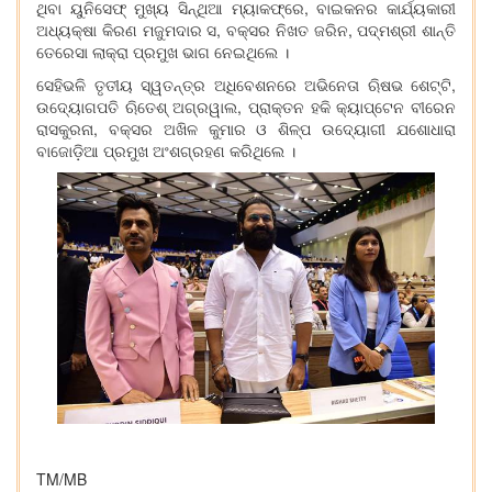
ଥିବା ୟୁନିସେଫ୍ ମୁଖ୍ୟ ସିନ୍ଥିଆ ମ୍ୟାକଫ୍ରେ, ବାଇକନର କାର୍ଯ୍ୟକାରୀ
ଅଧ୍ୟକ୍ଷା କିରଣ ମଜୁମଦାର ସ, ବକ୍ସର ନିଖତ ଜରିନ, ପଦ୍ମଶ୍ରୀ ଶାନ୍ତି
ତେରେସା ଲାକ୍ରା ପ୍ରମୁଖ ଭାଗ ନେଇଥିଲେ ।
ସେହିଭଳି ତୃତୀୟ ସ୍ୱତନ୍ତ୍ର ଅଧିବେଶନରେ ଅଭିନେତା ଋିଷଭ ଶେଟ୍ଟି,
ଉଦ୍ୟୋଗପତି ଋିତେଶ୍ ଅଗ୍ରୱାଲ, ପ୍ରାକ୍ତନ ହକି କ୍ୟାପ୍ଟେନ ବୀରେନ
ରାସକୁରନା, ବକ୍ସର ଅଖିଳ କୁମାର ଓ ଶିଳ୍ପ ଉଦ୍ୟୋଗୀ ଯଶୋଧାରା
ବାଜୋଡ଼ିଆ ପ୍ରମୁଖ ଅଂଶଗ୍ରହଣ କରିଥିଲେ ।
TM/MB