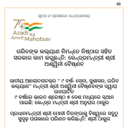
ସୂଚନା ଓ ପ୍ରସାରଣ ମନ୍ତ୍ରଣାଳୟ
ଗରିବଙ୍କ କଲ୍ୟାଣ ନିମନ୍ତେ ନିଷ୍ଠାର ସହିତ
ସରକାର କାମ କରୁଛନ୍ତି: କେନ୍ଦ୍ରମନ୍ତ୍ରୀ ଶ୍ରୀ
ଅଶ୍ୱିନୀ ବୈଷ୍ଣବ
ଜାତୀୟ ଆଲୋଚନାଚକ୍ର “ ୯ ବର୍ଷ- ସେବା, ସୁଶାସନ, ଗରିବ
କଲ୍ୟାଣ” ମନ୍ତ୍ରୀ ଶ୍ରୀ ଅଶ୍ୱିନୀ ବୈଷ୍ଣବଙ୍କ ଦ୍ୱାରା
ଉଦଘାଟିତ
୯ ବର୍ଷରେ ଭାରତ ଶ୍ରେଷ୍ଠ ୫ ଦେଶ ମଧ୍ୟରେ ସ୍ଥାନ
ପାଇଛି: କେନ୍ଦ୍ର ମନ୍ତ୍ରୀ ଶ୍ରୀ ଅନୁରାଗ ଠାକୁର
ପ୍ରଧାନମନ୍ତ୍ରୀ ଶ୍ରୀ ମୋଦୀ ତିରଙ୍ଗାକୁ ବିଶ୍ୱରେ ସବୁଠୁ
ସୁଦୃଢ଼ ପତାକାରେ ପରିଣତ କରିଛନ୍ତି: ଶ୍ରୀ ଠାକୁର