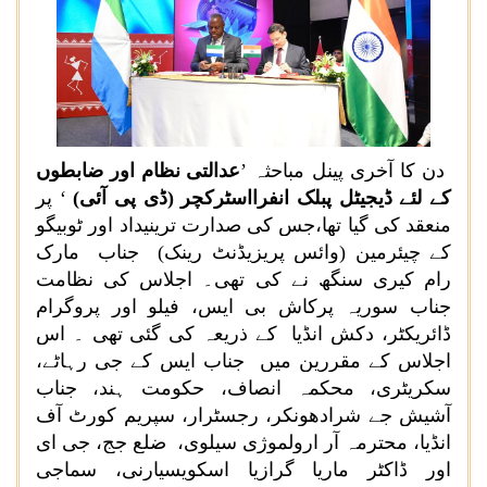
دن کا آخری پینل مباحثہ ’
عدالتی نظام اور ضابطوں
کے لئے ڈیجیٹل پبلک انفرااسٹرکچر (ڈی پی آئی)
‘ پر
منعقد کی گیا تھا،جس کی صدارت ترینیداد اور ٹوبیگو
کے چیئرمین (وائس پریزیڈنٹ رینک) جناب مارک
رام کیری سنگھ نے کی تھی۔ اجلاس کی نظامت
جناب سوریہ پرکاش بی ایس، فیلو اور پروگرام
ڈائریکٹر، دکش انڈیا کے ذریعہ کی گئی تھی ۔ اس
اجلاس کے مقررین میں جناب ایس کے جی رہاٹے،
سکریٹری، محکمہ انصاف، حکومت ہند، جناب
آشیش جے شرادھونکر، رجسٹرار، سپریم کورٹ آف
انڈیا، محترمہ آر ارولموژی سیلوی، ضلع جج، جی ای
اور ڈاکٹر ماریا گرازیا اسکویسیارنی، سماجی