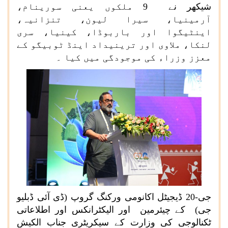
شیکھر نے 9 ملکوں یعنی سورینام،
آرمینیا، سیرا لیون، تنزانیہ،
اینٹیگوا اور باربوڈا، کینیا، سری
لنکا، ملاوی اور ترینیداد اینڈ ٹوبیگو کے
معزز وزراء کی موجودگی میں کیا ۔
جی-20 ڈیجیٹل اکانومی ورکنگ گروپ (ڈی آئی ڈبلیو
جی) کے چیئرمین اور الیکٹرانکس اور اطلاعاتی
ٹکنالوجی کی وزارت کے سیکریٹری جناب الکیش