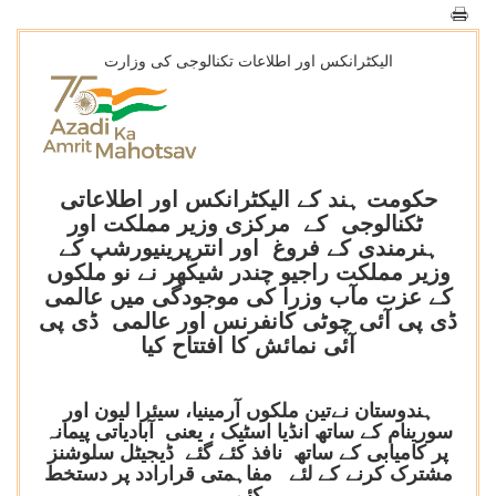
الیکٹرانکس اور اطلاعات تکنالوجی کی وزارت
حکومت ہند کے الیکٹرانکس اور اطلاعاتی
ٹکنالوجی کے مرکزی وزیر مملکت اور
ہنرمندی کے فروغ اور انترپرینیورشپ کے
وزیر مملکت راجیو چندر شیکھر نے نو ملکوں
کے عزت مآب وزرا کی موجودگی میں عالمی
ڈی پی آئی چوٹی کانفرنس اور عالمی ڈی پی
آئی نمائش کا افتتاح کیا
ہندوستان نےتین ملکوں آرمینیا، سیئرا لیون اور
سورینام کے ساتھ انڈیا اسٹیک ، یعنی آبادیاتی پیمانہ
پر کامیابی کے ساتھ نافذ کئے گئے ڈیجیٹل سلوشنز
مشترک کرنے کے لئے مفاہمتی قرارادد پر دستخط
کئے