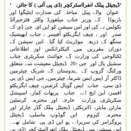
’ڈیجیٹل پبلک انفرااسٹرکچر (ڈی پی آئی ) کا جائزہ ‘
عنوان والے پینل مباحثہ کی صدارت اینٹیگوا اور
باربوڈا کے وزیر جناب میلفورڈ والٹر فٹزجیرالڈ
نکولس نے کی اور اس سیشن کو این ای جی ڈی کے
صدر اور ، چیف ایگزیکٹو آفیسر ، جناب ابھیشیک
سنگھ کے ذریعہ موڈریٹ کیا گیا۔ اس سیشن کے
دوران مقررین میں الیکٹرانکس اور اطلاعاتی
ٹکنالوجی کی وزارت کے جوائنٹ سکریٹری جناب
سشیل پال اور جی -20 ڈیجیٹل معیشت سے متعلق
ورکنگ گروپ کے ہندوستان کے شریک چیئرمین
ڈاکٹر آر ایس ایس شرما، چیئرمین، جی ایس ڈی پی
ڈی سی، جناب ایس گوپال کرشنن، چیف ایگزیکٹو
افسر، این ایچ اے، جناب پربھات کمار، اسپیشل
سکریٹری، وزارت خارجہ اور محترمہ کرسٹین
مارٹن مایئر، ڈائریکٹر، ڈیجیٹل پبلک گڈز چارٹر اور
محترمہ کیزوم این گوڈوپ ماسلی، ڈیجیٹل
پروگرامز کی سربراہ، یو این ڈی پی شامل تھے۔
اس سیشن میں ڈیجیٹل پبلک انفرااسٹرکچر (ڈی پی