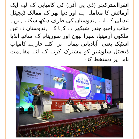
انفرااسٹرکچر (ڈی پی آئی) کی کامیابی کے لیے ایک
آزمائش کا معاملہ ہے اور دنیا بھر کے ممالک ڈیجیٹل
تبدیلی کے لیے ہندوستان کی طرف دیکھ سکتے ہیں۔
جناب راجیو چندر شیکھر نے کہا کہ ہندوستان نے تین
ملکوں آرمینیا، سیرا لیون اور سورینام کے ساتھ انڈیا
اسٹیک یعنی آبادیاتی پیمانہ پر کئے جارہے کامیاب
ڈیجیٹل سلوشنز کو مشترک کرنے کے لئے مفاہمت
نامہ پر دستخط کئے۔