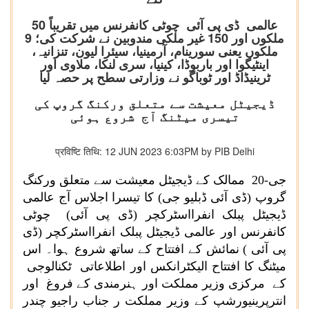
عالمی ڈی پی آئی چوٹی کانفرنس میں تقریباً 50
ملکوں اور 150 غیر ملکی مندوبین نے شرکت کی؛ 9
ملکوں یعنی سورینام، آرمینیا، سیئرا لیون، تنزانیہ،
اینٹیگوا اور باربوڈا، کینیا، سری لنکا، ملاوی اور
ٹرینیڈاڈ اور ٹوباگو نے وزارتی سطح پر حصہ لیا
ڈیجیٹل معیشت سے متعلق ورکنگ گروپ کی
تیسری میٹنگ آج شروع ہوئی
प्रविष्टि तिथि: 12 JUN 2023 6:03PM by PIB Delhi
جی-20 ممالک کے ڈیجیٹل معیشت سے متعلق ورکنگ
گروپ (ڈی آئی ڈبلیو جی) کا تیسرا اجلاس آج عالمی
ڈیجیٹل پبلک انفرااسٹرکچر (ڈی پی آئی) چوٹی
کانفرنس اور عالمی ڈیجیٹل پبلک انفرااسٹرکچر (ڈی
پی آئی ) نمائش کے افتتاح کے ساتھ شروع ہوا۔ اس
میٹنگ کا افتتاح الیکٹرانکس اور اطلاعاتی ٹکنالوجی
کے مرکزی وزیر مملکت اور ہنرمندی کے فروغ اور
انترپرینیورشپ کے وزیر مملکت ر جناب راجیو چندر