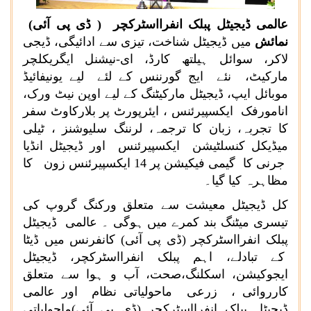
عالمی ڈیجیٹل پبلک انفرااسٹرکچر ( ڈی پی آئی)
نمائش
میں ڈیجیٹل شناخت، تیزی سے ادائیگی، ڈیجی
لاکر، سوائل ہیلتھ کارڈ، ای-نیشنل ایگریکلچر
مارکیٹ، نئے ایج گورننس کے لئے لیے یونیفائیڈ
موبائل ایپ، ڈیجیٹل مارکیٹنگ کے لیے اوپن نیٹ ورک،
انامورفک ایکسپیرئنس ، ایئرپورٹ پر بلارکاوٹ سفر
کا تجربہ، زبان کا ترجمہ، لرننگ سلیوشنز ، ٹیلی
میڈیکل کنسلٹیشن ایکسپیرئنس اور ڈیجیٹل انڈیا
جرنی کا گیمی فیکیشن پر 14 ایکسپیرئنس زون کا
مظاہرہ کیا گیا۔
کل ڈیجیٹل معیشت سے متعلق ورکنگ گروپ کی
تیسری میٹنگ بند کمرے میں ہوگی ۔ عالمی ڈیجیٹل
پبلک انفرااسٹرکچر (ڈی پی آئی) کانفرنس میں ڈیٹا
کے تبادلے، اہم پبلک انفرااسٹرکچر، ڈیجیٹل
ایجوکیشن، اسکلنگ،صحت، آب و ہوا سے متعلق
کارروائی ، زرعی ماحولیاتی نظام اور عالمی
ڈیجیٹل پبلک انفرااسٹرکچر (ڈی پی آئی)ماحولیاتی