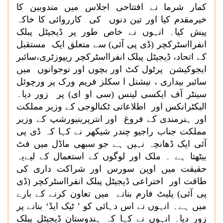
کمار شرما نے افتتاحی اجلاس میں مندوبین کا
خیرمقدم کیا اور تین دنوں کی کارروائی کا خاکہ
پیش کیا۔ انہوں نے خاص طور پر ڈیجیٹل پبلک
انفرااسٹرکچر (ڈی پی آئی) سے متعلق ایک مستقبل
کے اتحاد، ڈیجیٹل پبلک انفرااسٹرکچر ریپوزٹری،سائبر
ایجوکیشن پرٹول کٹ اور بچوں اور نوجوانوں میں
سائبر بیداری ، نیشنل ا سکلز فریم ورک پر ورچوئل
سینٹر آف ایکسی لینس (سی او ای) پر زور دیا۔
الیکٹرانکس اور اطلاعاتی ٹکنالوجی کے وزیر مملکت
اور ہنرمندی کے فروغ اور انترپرینیورشپ کے وزیر
مملکت جناب راجیو چندر شیکھر نے کہا کہ ڈی پی
آئی ایک ڈھانچہ نہیں ہے جو سبھی ماڈل میں فٹ
بیٹھتا ہے ۔ ملک اور لوگوں کے استعمال کے لیےیہ
حقیقت میں اوپن سورس اور شراکت داری کی
طاقت اور اختراعی ڈیجیٹل پبلک انفرااسٹرکچر (ڈی
پی آئی) پلیٹ فارم بنانے میں تعاون کرنے کے بارے
میں ہے۔ انہوں نے اس دہائی کو ’ ٹیک ایڈ‘ بنانے پر
زور دیا۔ انہوں نے کہا کہ ہندوستان ڈیجیٹل پبلک