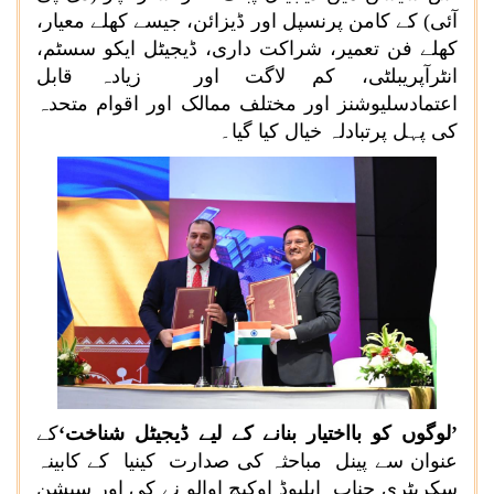
آئی) کے کامن پرنسپل اور ڈیزائن، جیسے کھلے معیار،
کھلے فن تعمیر، شراکت داری، ڈیجیٹل ایکو سسٹم،
انٹرآپریبلٹی، کم لاگت اور زیادہ قابل
اعتمادسلیوشنز اور مختلف ممالک اور اقوام متحدہ
کی پہل پرتبادلہ خیال کیا گیا۔
’لوگوں کو بااختیار بنانے کے لیے ڈیجیٹل شناخت‘
کے
عنوان سے پینل مباحثہ کی صدارت کینیا کے کابینہ
سکریٹری جناب ایلیوڈ اوکیچ اوالو نے کی اور سیشن