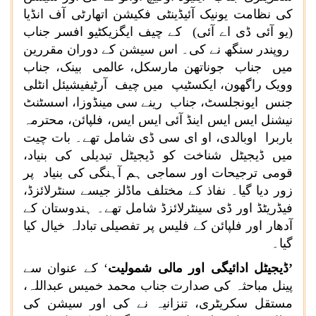
کی نظامت یونیک آئیڈینٹی فکیشن اتھارٹی آف انڈیا
(یو آئی ڈی اے آئی) کے چیف ایگزیکٹیو افسر جناب
روپندر سنگھ نے کی۔ اس سیشن کے دوران مقررین
میں جناب جوناتھن مارسکل، عالمی بینک، جناب
وویک راگھون، ایکسٹیپ میں چیف آرٹیفیشیئل انٹلی
جنس ایونجلسٹ، جناب رینے سی مینڈوزا، اسسٹنٹ
نیشنل ایس ایس اینڈ آئی ایس ایس، فلپائن، محترمہ
باربرا اوبالدی، او ای سی ڈی شامل تھے۔ بات چیت
میں ڈیجیٹل شناخت کو ڈیجیٹل تبدیلی کی بنیاد،
قومی ترجیحات اور سماجی ہم آہنگی کی بنیاد پر
زور دیا گیا۔ نفاذ کے مختلف ماڈلز جیسے سنٹرلائزڈ،
فیڈریٹڈ اور ڈی سینٹرلائزڈ شامل تھے۔ ہندوستان کے
آدھار اور فلپائن کے فلیس پر تفصیلی تبادلہ خیال کیا
گیا۔
’ڈیجیٹل ادائیگی اور مالی شمولیت
‘ کے عنوان سے
پینل مباحثہ کی صدارت جناب محمد خمیس عبداللہ،
مستقل سکریٹری، تنزانیہ نے کی اور سیشن کی