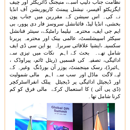
نظامت جناب دلیپ اسبے، منیجنگ ڈائریکٹر اور چیف
ایگزیکٹو آفیسر، نیشنل پیمنٹ کارپوریشن آف انڈیا
نے کی۔ اس سیشن کے مقررین میں جناب پون
بخشی، انڈیا لیڈ، فائنانشل سروسز فار دی پوور، بی
ایم جی ایف، محترمہ نیلیما رامٹیکے، سینئر فنانشل
سیکٹر اسپیشلسٹ، عالمی بینک اور محترمہ پریرنا
سکسینہ،ایشیا علاقائی سربراہ یو این سی ڈی ایف
شامل تھے۔ بحث کے اہم نکات میں تیزی سے
ادائیگی، تصفیہ کی قسمیں (ریئل ٹائم، پیراوڈک ،
ہائبرڈ)، رسک مینجمنٹ، یوزر آن بورڈنگ وغیرہ کے
لیے لاگت ماڈل اور سب سے اہم مالی شمولیت
اور ڈیجیٹل ادائیگی پر ڈیجیٹل پبلک انفرااسٹرکچر
(ڈی پی آئی ) کا استعمال کرکے مالی فرق کو کم
کرنا شامل تھا۔