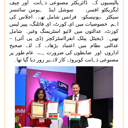
پالیسیوں کے ڈائریکٹر مصنوعی ذہانت اور چیف
ایگزیکٹو افسر، سوشل اینڈ ہیومن سائنسز
سیکٹر ،یونیسکو، فرانس شامل تھے۔ اجلاس کی
اہم خصوصیات میں ای کورٹ، ای فائلنگ، پیپر لیس
کورٹ، عدالتوں میں لائیو اسٹریمنگ وغیرہ شامل
تھیں۔ ڈیجیٹل پبلک انفرااسٹرکچر (ڈی پی آئی) –
عدالتی نظام میں اعتماد بڑھانے کے لئے صحیح
اداروں اور ضابطوں کی ضرورت ہے، عام طور پر
مصنوعی ذہانت کوبروئے کار لانےپر زور دیا گیا تھا۔