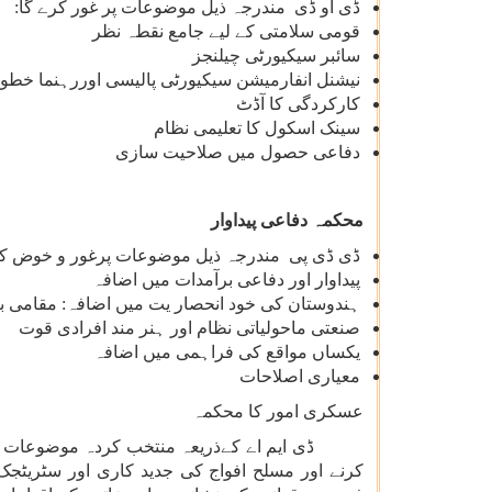
ڈی او ڈی مندرجہ ذیل موضوعات پر غور کرے گا:
قومی سلامتی کے لیے جامع نقطہ نظر
سائبر سیکیورٹی چیلنجز
نیشنل انفارمیشن سیکیورٹی پالیسی اوررہنما خطو
کارکردگی کا آڈٹ
سینک اسکول کا تعلیمی نظام
دفاعی حصول میں صلاحیت سازی
محکمہ دفاعی پیداوار
ڈی ڈی پی مندرجہ ذیل موضوعات پرغور و خوض کر
پیداوار اور دفاعی برآمدات میں اضافہ
ہندوستان کی خود انحصار یت میں اضافہ: مقامی بنا
صنعتی ماحولیاتی نظام اور ہنر مند افرادی قوت
یکساں مواقع کی فراہمی میں اضافہ
معیاری اصلاحات
عسکری امور کا محکمہ
ڈی ایم اے کےذریعہ منتخب کردہ موضوعات میں انس
کرنے اور مسلح افواج کی جدید کاری اور سٹریٹجک