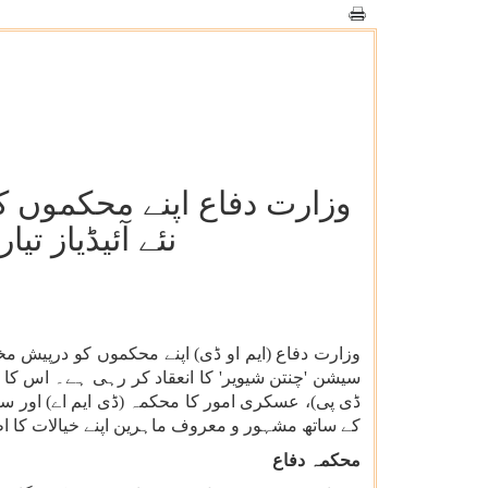
وزارت دفاع اپنے محکموں کو
نئے آئیڈیاز تی
سیشن 'چنتن شیویر' کا انعقاد کر رہی ہے۔ اس کا مق
ڈی پی)، عسکری امور کا محکمہ (ڈی ایم اے) اور 
کے ساتھ مشہور و معروف ماہرین اپنے خیالات کا ا
محکمہ دفاع