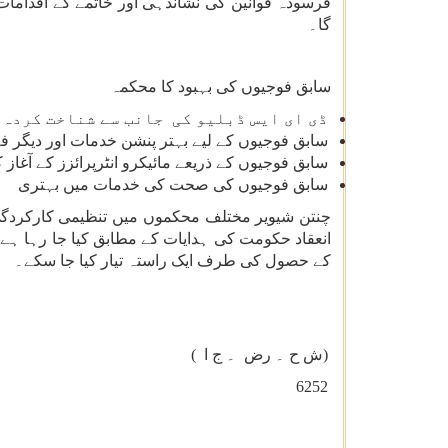
فرسودہ قوانین کی نشاندہی اور خاتمے کے اقدامات
گا۔
سابق فوجیوں کی بہبود کا محکمہ
ڈی ای ایس ڈبلیو کی جانب سے شناخت کردہ 
سابق فوجیوں کے لیے بہتر پنشن خدمات اور دیگر فلا
سابق فوجیوں کے ذریعے مائیکرو انٹرپرائزز کے آغاز
سابق فوجیوں کی صحت کی خدمات میں بہتری
چنتن شیویر مختلف محکموں میں تنظیمی کارکردگی ک
انعقاد حکومت کی ہدایات کے مطابق کیا جا رہا ہے 
کے حصول کی طرف ایک راستہ تیار کیا جا سکے۔
(ش ح ۔ رض ۔ ج ا
(
6252