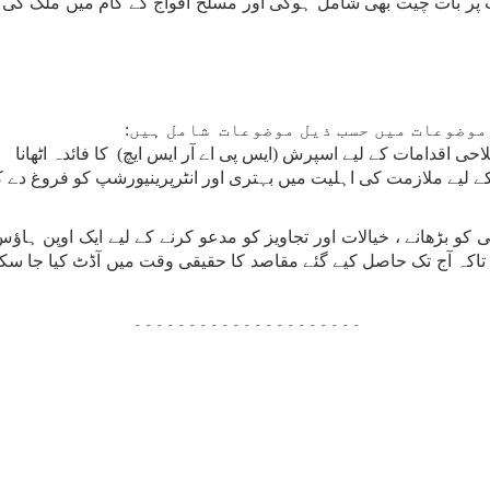
 پر بات چیت بھی شامل ہوگی اور مسلح افواج کے کام میں ملک کی اپ
موضوعات میں حسب ذیل موضوعات شامل ہیں:
حی اقدامات کے لیے اسپرش (ایس پی اے آر ایس ایچ) کا فائدہ اٹھانا
 کے لیے ملازمت کی اہلیت میں بہتری اور انٹرپرینیورشپ کو فروغ دے 
و بڑھانے ، خیالات اور تجاویز کو مدعو کرنے کے لیے ایک اوپن ہاؤ
تاکہ آج تک حاصل کیے گئے مقاصد کا حقیقی وقت میں آڈٹ کیا جا سکے
۔۔۔۔۔۔۔۔۔۔۔۔۔۔۔۔۔۔۔۔۔