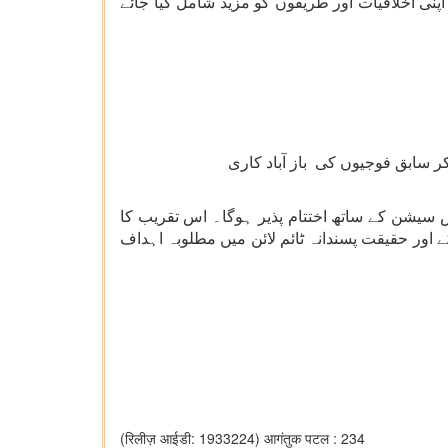
نی اخلاقیات اور طریقوں کو مزید شامل کیا جائے
کر سابق فوجیوں کی باز آباد کاری
س سیشن کے ساتھ اختتام پذیر ہوگا۔ اس تقریب کا
 اور حقیقت پسندانہ ٹائم لائن میں مطلوبہ اہداف
(रिलीज़ आईडी: 1933224)
आगंतुक पटल : 234