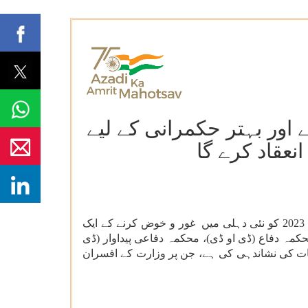
 اور بہتر حکمرانی کے لیے
انعقاد کرے گا
وزارت دفاع (ایم او ڈی) اپنے محکموں کو درپیش مختلف مسائل اور چیلنجوں پر تبادلہ خیال کرنے کے لیے 19 اور 20 جون، 2023 کو نئی دہلی میں غور و خوض کرنے کے ایک
حکمہ دفاع (ڈی او ڈی)، محکمہ دفاعی پیداوار (ڈی
عات کی نشاندہی کی ہے، جن پر وزارت کے افسران