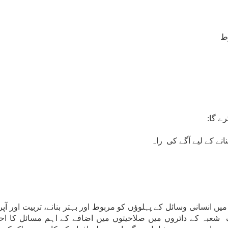
ط
ے گا:
نے کے لیے آگے کی راہ
انی وسائل کے پہلوؤں کو مربوط اور بہتر بنانے، تربیت اور آپر
 شعبہ کے دائروں میں صلاحیتوں میں اضافے کے اہم مسائل کا احاط