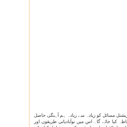
یشنل مسائل کو زیادہ سے زیادہ ہم آہنگی حاصل
ہ کیا جائے گا۔ اس میں نوآبادیاتی طریقوں اور