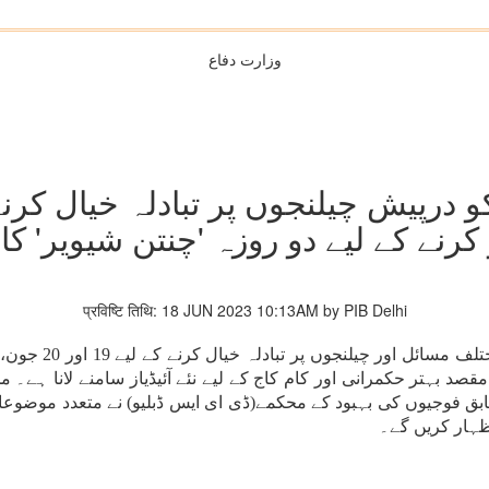
وزارت دفاع
 درپیش چیلنجوں پر تبادلہ خیال کرنے
ار کرنے کے لیے دو روزہ 'چنتن شیویر' کا 
प्रविष्टि तिथि: 18 JUN 2023 10:13AM by PIB Delhi
صد بہتر حکمرانی اور کام کاج کے لیے نئے آئیڈیاز سامنے لانا ہے۔ م
سابق فوجیوں کی بہبود کے محکمے(ڈی ای ایس ڈبلیو) نے متعدد موضو
ظہار کریں گے۔