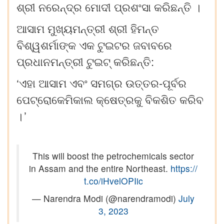
ଶ୍ରୀ
ନରେନ୍ଦ୍ର
ମୋଦୀ
ପ୍ରଶଂସା
କରିଛନ୍ତି
।
ଆସାମ
ମୁଖ୍ୟମନ୍ତ୍ରୀ
ଶ୍ରୀ
ହିମନ୍ତ
ବିଶ୍ୱଶର୍ମାଙ୍କ
ଏକ
ଟୁଇଟର
ଜବାବରେ
:
ପ୍ରଧାନମନ୍ତ୍ରୀ
ଟୁଇଟ୍
କରିଛନ୍ତି
‘
-
ଏହା
ଆସାମ
ଏବଂ
ସମଗ୍ର
ଉତ୍ତର
ପୂର୍ବର
ପେଟ୍ରୋକେମିକାଲ
କ୍ଷେତ୍ରକୁ
ବିକଶିତ
କରିବ
’
।
This will boost the petrochemicals sector
in Assam and the entire Northeast.
https://
t.co/iHvelOPIic
— Narendra Modi (@narendramodi)
July
3, 2023