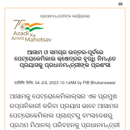
ପ୍ରଧାନମନ୍ତ୍ରୀଙ୍କ କାର୍ଯ୍ୟାଳୟ
ଆସାମ ଓ ସମଗ୍ର ଉତ୍ତର-ପୂର୍ବରେ
ପେଟ୍ରୋକେମିକାଲ କ୍ଷେତ୍ରର ବୃଦ୍ଧି ନିମନ୍ତେ
ପ୍ରୟାସକୁ ପ୍ରଧାନମନ୍ତ୍ରୀଙ୍କ ପ୍ରଶଂସା
प्रविष्टि तिथि: 04 JUL 2023 10:14AM by PIB Bhubaneswar
ଆସାମକୁ
ପେଟ୍ରୋକେମିକାଲ୍ସର
ଏକ
ପ୍ରମୁଖ
ରପ୍ତାନିକାରୀ
କରିବା
ପ୍ରୟାସ
ଭାବେ
ଆସାମର
ପେଟ୍ରୋକେମିକାଲ
ପ୍ଲାଣ୍ଟରୁ
ବାଂଲାଦେଶରୁ
ପ୍ରଥମ
ମିଥାନଲ୍
ପରିବହନକୁ
ପ୍ରଧାନମନ୍ତ୍ରୀ