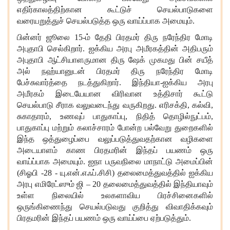
எதிர்காலத்திற்கான கூட்டுச் செயல்பாடுகளை
வரையறுத்துச் செயல்படுத்த ஒரு வாய்ப்பாக அமையும்.
பின்னர் ஜூலை
15-ம் தேதி பிரதமர் திரு நரேந்திர மோடி
அபுதாபி செல்கிறார். ஐக்கிய அரபு அமீரகத்தின் அதிபரும்
அபுதாபி ஆட்சியாளருமான திரு ஷேக் முகமது பின் சயீத்
அல் நஹ்யானுடன் பிரதமர் திரு நரேந்திர மோடி
பேச்சுவார்த்தை நடத்துகிறார். இந்தியா-ஐக்கிய அரபு
அமீரகம் இடையேயான விரிவான உத்திசார் கூட்டு
செயல்பாடு சீராக வலுவடைந்து வருகிறது. எரிசக்தி, கல்வி,
சுகாதாரம், உணவுப் பாதுகாப்பு, நிதித் தொழில்நுட்பம்,
பாதுகாப்பு மற்றும் கலாச்சாரம் போன்ற பல்வேறு துறைகளில்
இந்த ஒத்துழைப்பை வலுப்படுத்துவதற்கான வழிகளை
அடையாளம் காண பிரதமரின் இந்தப் பயணம் ஒரு
வாய்ப்பாக அமையும். ஐநா பருவநிலை மாநாட்டு அமைப்பின்
(சிஓபி -28 - யு.என்.எஃப்.சிசி) தலைமைத்துவத்தில் ஐக்கிய
அரபு எமிரேட்ஸும் ஜி – 20 தலைமைத்துவத்தில் இந்தியாவும்
உள்ள நிலையில் உலகளாவிய பிரச்சினைகளில்
ஒருங்கிணைந்து செயல்படுவது குறித்து விவாதிக்கவும்
பிரதமரின் இந்தப் பயணம் ஒரு வாய்ப்பை ஏற்படுத்தும்.