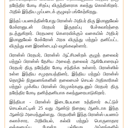
நரேந்திர மோடி சிறப்பு விருந்தினராக கலந்து கொள்கிறார்.
அதில் இந்திய முப்படைக் குழுவும் பங்கேற்கிறது.
இந்தப் பயணத்தின்போது பிரான்ஸ் அதிபர் திரு இமானுவேல்
மேக்ரானுடன் பிரதமர் இருதரப்பு பேச்சுவார்த்தை
நடத்துகிறார். பிரதமரை கௌரவிக்கும் வகையில் அதிபர்
இமானுவேல் மேக்ரோன் அரசு விருந்து மற்றும் தனிப்பட்ட
விருந்து என இரண்டையும் வழங்கவுள்ளார்.
பிரான்ஸ் பிரதமர்
, பிரான்ஸ் ஆட்சிமன்றக் குழுத் தலைவர்
மற்றும் பிரான்ஸ் தேசிய அவைத் தலைவர் ஆகியோரையும்
பிரதமர் திரு நரேந்திர மோடி சந்திக்க உள்ளார். பிரான்ஸில்
உள்ள இந்திய சமுதாயத்தினர், இந்திய மற்றும் பிரான்ஸ்
தொழில் நிறுவனங்களின் தலைமைச் செயல் அதிகாரிகள்
மற்றும் முக்கிய பிரான்ஸ் பிரமுகர்களுடனும் பிரதமர் திரு
நரேந்திர மோடி தனித்தனியாக கலந்துரையாடுகிறார்.
இந்தியா - பிரான்ஸ் இடையேயான உத்திசார் கூட்டுச்
செயல்பாட்டின்
25 வது ஆண்டு நிறைவு ஆண்டாக இந்த
ஆண்டு அமைந்துள்ளது. பிரதமரின் இந்த பிரான்ஸ் பயணம்
கலாச்சார, அறிவியல், கல்வி மற்றும் பொருளாதார
ஒத்துழைப்பு போன்ற பல்வேறு அம்சங்களில்