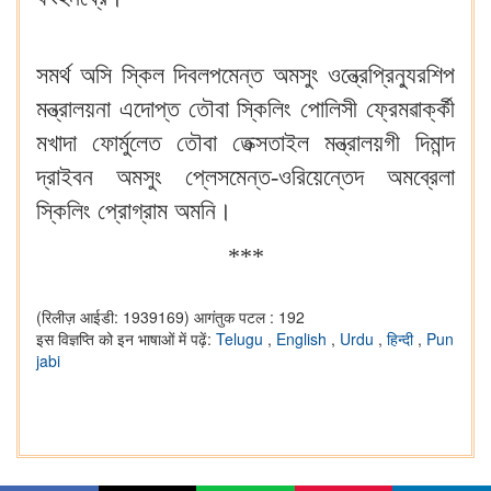
সমর্থ অসি স্কিল দিবলপমেন্ত অমসুং ওন্ত্রেপ্রিন্যুরশিপ
মন্ত্রালয়না এদোপ্ত তৌবা স্কিলিং পোলিসী ফ্রেমৱার্ক্কী
মখাদা ফোর্মুলেত তৌবা তেক্সতাইল মন্ত্রালয়গী দিমান্দ
দ্রাইবন অমসুং প্লেসমেন্ত-ওরিয়েন্তেদ অমব্রেলা
স্কিলিং প্রোগ্রাম অমনি।
***
(रिलीज़ आईडी: 1939169)
आगंतुक पटल : 192
इस विज्ञप्ति को इन भाषाओं में पढ़ें:
Telugu
,
English
,
Urdu
,
हिन्दी
,
Pun
jabi