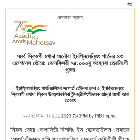
তেক্সতাইল মন্ত্রালয়
সমর্থ স্কিমগী মখাদা অনৌবা ইমপ্লিমেন্তিং পার্তনর ৪৩
এম্পেনেল তৌরে; বেনেফিসরী ৭৫,০০০বু অহেনবা ত্রেনিংগী
পান্দম
ইমপ্লিমেন্তিং পার্তনরশিংদা সপোর্ত তৌনবা চাদা ৫ ইনক্রিমেন্ত;
স্কিমগী মখাদা স্কিল উত্থোকলিবা ইন্দস্ত্রীশিংগীদমক য়াম্না মথৌ তাবা
তেংবাং
प्रविष्टि तिथि: 11 JUL 2023 7:43PM by PIB Imphal
স্কিম ফোর কেপাসিতী বিলদিং ইন তেক্সতাইলস সেক্তর
(সমর্থ)কীদমক ঙসি পাংথোকখিবা এম্পৱার্দ কমিতীগী মীফম