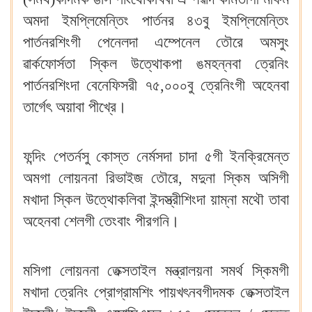
অমদা ইমপ্লিমেন্তিং পার্তনর ৪৩বু ইমপ্লিমেন্তিং
পার্তনরশিংগী পেনেলদা এম্পেনেল তৌরে অমসুং
ৱার্কফোর্সতা স্কিল উত্থোকপা ঙমহন্নবা ত্রেনিং
পার্তনরশিংদা বেনেফিসরী ৭৫,০০০বু ত্রেনিংগী অহেনবা
তার্গেৎ অয়াবা পীখ্রে।
ফন্দিং পেতর্নসু কোস্ত নের্মসদা চাদা ৫গী ইনক্রিমেন্ত
অমগা লোয়ননা রিভাইজ তৌরে, মদুনা স্কিম অসিগী
মখাদা স্কিল উত্থোকলিবা ইন্দস্ত্রীশিংদা য়াম্না মথৌ তাবা
অহেনবা শেলগী তেংবাং পীরগনি।
মসিগা লোয়ননা তেক্সতাইল মন্ত্রালয়না সমর্থ স্কিমগী
মখাদা ত্রেনিং প্রোগ্রামশিং পায়খৎনবগীদমক তেক্সতাইল