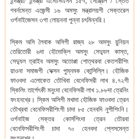
ইন্দস্ত্রী/ ইন্দস্ত্রী এসোসিএসন ১৫৭, সেন্ত্রেল / স্তেত
গবর্নমেন্ত এজেন্সী ১৬ অমসুং মন্ত্রালয়গী সেক্তরেল
ওর্গনাইজেসন ৩গা লোয়ননা পুন্না চৎমিন্নরি।
স্কিম অসি লৈবাক অসিগী রাজ্য ২৮ অমসুং য়ুনিয়ন
তেরিতোরী ৬দা হৌদোক্লি অমসুং সেদ্যুল কাস্ত,
সেদ্যুল ত্রাইব অমসুং অতোপ্পা শোত্থরবা কেতগরীশিং
য়াওনা সমাজগী সেক্সন পুম্নমক কোন্সিল্লি। হৌজিক
ফাওবদা এলোকেত তৌখিবা বেনেফিসরী লাখ ৪.৭২গী
স্কিলিং তার্গেৎকী মনুংদা বেনেফিসরী লাখ ১.৮৮দা ত্রেনিং
ফংহনখ্রে। স্কিম অসিগী মখাদা হৌজিক ফাওবদা ত্রেন
তৌখ্রবা বেনেফিসরীশিংগী চাদা ৮৫ হেনবদি নুপীশিংনি।
ওর্গনাইজ সেক্তর কোর্সশিংদা ত্রেন তৌরবা
বেনেফিসরীশিংগী চাদা ৭০ হেনবদা প্লেসমেন্ত
ফংহনখ্রে।