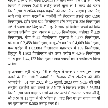
नारकोटिक्स टास्क फ़ोर्स (ANTF) के साथ समन्वय से देश के विभिन्न
हिस्सों में लगभग 2,416 करोड़ रुपये मूल्य के 1 लाख 44 हज़ार
किलोग्राम से अधिक मादक पदार्थो को नष्ट किया जाएगा। नष्ट किए
जाने वाले मादक पदार्थों में एनसीबी की हैदराबाद इकाई द्वारा 6590
किलोग्राम, इंदौर द्वारा 822 किलोग्राम और जम्मू द्वारा 356 किलोग्राम
नशीले पदार्थ नष्ट किए जाएँगे। इसके साथ ही विभिन्न राज्यों की विधि
प्रवर्तन एजेंसीज द्वारा असम में 1,486 किलोग्राम, चंड़ीगढ़ में 229
किलोग्राम, गोवा में 25 किलोग्राम, गुजरात में 4,277 किलोग्राम,
हरियाणा में 2,458 किलोग्राम, जम्मू और कश्मीर में 4,069 किलोग्राम,
मध्य प्रदेश में 1,03,884 किलोग्राम, महाराष्ट्र में 159 किलोग्राम,
त्रिपुरा में 1,803 किलोग्राम और उत्तर प्रदेश में 4,049 किलोग्राम
समेत कुल 1,44,122 किलोग्राम मादक पदार्थो का विनष्टीकरण किया
जायेगा।
प्रधानमंत्री श्री नरेन्द्र मोदी के नेतृत्व में सरकार ने नशामुक्त भारत
बनाने के लिए नशीली दवाओं के खिलाफ जीरो टॉलरेंस की नीति
अपनाई है। 01 जून 2022 से 15 जुलाई, 2023 तक NCB की सभी
क्षेत्रीय इकाईयों तथा राज्यों के ANTF ने मिलकर करीब 8,76,554
किलो ग्राम जब्त मादक पदार्थो को नष्ट करने में सफलता प्राप्त की है,
जो लक्ष्य से 11 गुना से भी अधिक है। नष्ट किए गए इन मादक पदार्थों
का मूल्य लगभग 9,580 करोड़ रुपये है।