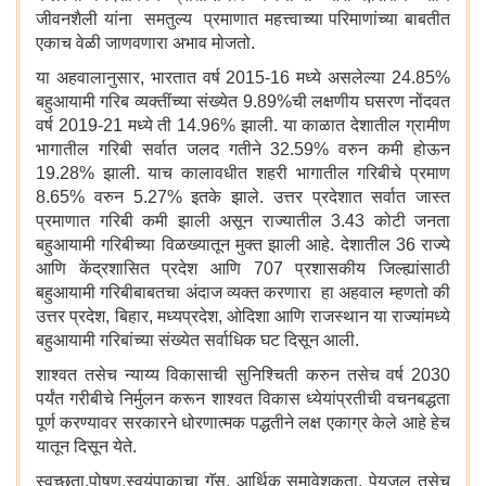
जीवनशैली यांना समतुल्य प्रमाणात महत्त्वाच्या परिमाणांच्या बाबतीत
एकाच वेळी जाणवणारा अभाव मोजतो.
या अहवालानुसार, भारतात वर्ष 2015-16 मध्ये असलेल्या 24.85%
बहुआयामी गरिब व्यक्तींच्या संख्येत 9.89%ची लक्षणीय घसरण नोंदवत
वर्ष 2019-21 मध्ये ती 14.96% झाली. या काळात देशातील ग्रामीण
भागातील गरिबी सर्वात जलद गतीने 32.59% वरुन कमी होऊन
19.28% झाली. याच कालावधीत शहरी भागातील गरिबीचे प्रमाण
8.65% वरुन 5.27% इतके झाले. उत्तर प्रदेशात सर्वात जास्त
प्रमाणात गरिबी कमी झाली असून राज्यातील 3.43 कोटी जनता
बहुआयामी गरिबीच्या विळख्यातून मुक्त झाली आहे. देशातील 36 राज्ये
आणि केंद्रशासित प्रदेश आणि 707 प्रशासकीय जिल्ह्यांसाठी
बहुआयामी गरिबीबाबतचा अंदाज व्यक्त करणारा हा अहवाल म्हणतो की
उत्तर प्रदेश, बिहार, मध्यप्रदेश, ओदिशा आणि राजस्थान या राज्यांमध्ये
बहुआयामी गरिबांच्या संख्येत सर्वाधिक घट दिसून आली.
शाश्वत तसेच न्याय्य विकासाची सुनिश्चिती करुन तसेच वर्ष 2030
पर्यंत गरीबीचे निर्मुलन करून शाश्वत विकास ध्येयांप्रतीची वचनबद्धता
पूर्ण करण्यावर सरकारने धोरणात्मक पद्धतीने लक्ष एकाग्र केले आहे हेच
यातून दिसून येते.
स्वच्छता,पोषण,स्वयंपाकाचा गॅस, आर्थिक समावेशकता, पेयजल तसेच