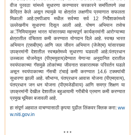
वीज पुरवठा यांमध्ये सुधारणा करण्यावर सरकारने समर्पितपणे लक्ष
केंद्रित केले असून त्यामुळे या क्षेत्रांत लक्षणीय प्रमाणात सफलता
मिळाली आहे.एमपीआय मधील सर्वच्या सर्व 12 निर्देशाकांमध्ये
उल्लेखनीय सुधारणा दिसून आली आहे. पोषण अभियान तसेच
अॅनिमियामुक्त भारत यांसारख्या महत्त्वपूर्ण कार्यक्रमांनी आरोग्याच्या
क्षेत्रातील वंचितता कमी करण्यात योगदान दिले आहे. स्वच्छ भारत
अभियान (एसबीएम) आणि जल जीवन अभियान (जेजेएम) यांसारख्या
उपक्रमांनी देशातील स्वच्छतेमध्ये सुधारणा घडवली आहे.पंतप्रधान
उज्ज्वला योजनेतून (पीएमयुवाय)देण्यात येणाऱ्या अनुदानित दरातील
स्वयंपाकाच्या गॅसमुळे लोकांच्या जीवनात सकारात्मक परिवर्तन घडले
असून स्वयंपाकाच्या गॅसची टंचाई कमी करण्यात 14.6 टक्क्यांची
सुधारणा झाली आहे. सौभाग्य, पंतप्रधान आवास योजना (पीएमएवाय),
पंतप्रधान जन धन योजना (पीएमजेडीवाय) आणि समग्र शिक्षण या
उपक्रमांनी देखील देशातील बहुआयामी गरीबीचे प्रमाण कमी करण्यात
प्रमुख भूमिका बजावली आहे.
हा संपूर्ण अहवाल वाचण्यासाठी कृपया पुढील लिंकवर क्लिक करा:
ww
w.niti.gov.in
* * *