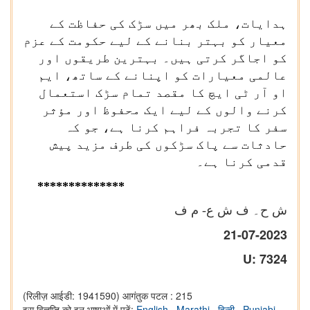
ہدایات، ملک بھر میں سڑک کی حفاظت کے
معیار کو بہتر بنانے کے لیے حکومت کے عزم
کو اجاگر کرتی ہیں۔ بہترین طریقوں اور
عالمی معیارات کو اپنانے کے ساتھ، ایم
او آر ٹی ایچ کا مقصد تمام سڑک استعمال
کرنے والوں کے لیے ایک محفوظ اور مؤثر
سفر کا تجربہ فراہم کرنا ہے، جو کہ
حادثات سے پاک سڑکوں کی طرف مزید پیش
قدمی کرنا ہے۔
********
******
ش ح۔ ف ش ع- م ف
21
-07-2023
U: 7324
(रिलीज़ आईडी: 1941590)
आगंतुक पटल : 215
इस विज्ञप्ति को इन भाषाओं में पढ़ें:
English
,
Marathi
,
हिन्दी
,
Punjabi
,