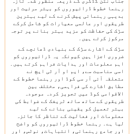
جناب نتن گڈکری کے ذریعہ منظور شدہ تازہ
رہنما خطوط ڈرائیوروں کو بہتر مرئیت اور
بدیہی رہنمائی پیش کرنے کے لیے بہترین
طریقوں اور عالمی معیارات کو شامل کرکے
سڑک کی حفاظت کو مزید بہتر بنانے پر توجہ
مرکوز کرتے ہیں۔
سڑک کے اشارے سڑک کے بنیادی ڈھانچے کے
ضروری اجزا ہیں کیونکہ یہ ڈرائیوروں کو
اہم معلومات اور ہدایات فراہم کرتے ہیں۔
اسی مناسبت سے، ایم او آر ٹی ایچ نے
متعلقہ آئی آر سی کوڈ اور رہنما خطوط کے
مطابق اشارے کی فراہمی، مختلف بین
الاقوامی کوڈ میں تجویز کردہ موجودہ
طریقوں کے ساتھ ساتھ ٹریفک کے ضوابط کی
بہتر تعمیل کو یقینی بنانے کے لیے
معلومات اور فعالیت کے تناظر کا جائزہ
لیا ہے۔ رہنما خطوط ڈرائیوروں کو واضح
اور جامع رہنمائی، انتباہات، نوٹس، اور