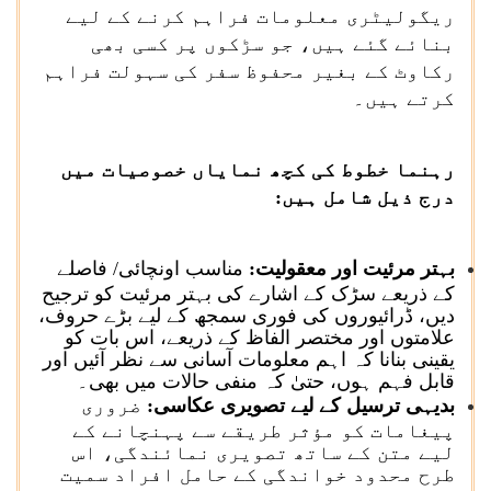
ریگولیٹری معلومات فراہم کرنے کے لیے
بنائے گئے ہیں، جو سڑکوں پر کسی بھی
رکاوٹ کے بغیر محفوظ سفر کی سہولت فراہم
کرتے ہیں۔
رہنما خطوط کی کچھ نمایاں خصوصیات میں
درج ذیل شامل ہیں:
بہتر مرئیت اور معقولیت:
مناسب اونچائی/ فاصلے
کے ذریعے سڑک کے اشارے کی بہتر مرئیت کو ترجیح
دیں، ڈرائیوروں کی فوری سمجھ کے لیے بڑے حروف،
علامتوں اور مختصر الفاظ کے ذریعے، اس بات کو
یقینی بنانا کہ اہم معلومات آسانی سے نظر آئیں اور
قابل فہم ہوں، حتیٰ کہ منفی حالات میں بھی۔
بدیہی ترسیل کے لیے تصویری عکاسی:
ضروری
پیغامات کو مؤثر طریقے سے پہنچانے کے
لیے متن کے ساتھ تصویری نمائندگی، اس
طرح محدود خواندگی کے حامل افراد سمیت