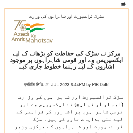
سٹرک ٹرانسپورٹ اور شاہراہوں کی وزارت
مرکز نے سڑک کی حفاظت کو بڑھانے کے لیے
ایکسپریس وے اور قومی شاہراہوں پر موجود
اشاروں کے لیے رہنما خطوط جاری کیے
प्रविष्टि तिथि: 21 JUL 2023 6:44PM by PIB Delhi
سڑک ٹرانسپورٹ اور شاہراہوں کی وزارت
(ایم او آر ٹی ایچ) نے ایکسپریس وے اور
قومی شاہراہوں پر اشاروں کی فراہمی کے
لیے نئی ہدایات جاری کی ہیں۔ سڑک
ٹرانسپورٹ اور شاہراہوں کے مرکزی وزیر