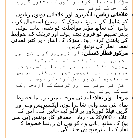
سڑک استعمال کرنے والوں کے متنوع گروپ
کا احاطہ کرتی ہے۔
علاقائی زبانیں:
انگریزی اور علاقائی دونوں زبانوں
کو شامل کرتے ہوئے، سڑک کے متنوع استعمال کرنے
والوں کے ساتھ مؤثر مواصلت کو یقینی بناتے ہوئے،
بہتر تفہیم کو فروغ دیتے ہوئے اور ٹریفک کے ضوابط
کی پابندی کرتے ہوئے سڑک کے اشارے پر کثیر لسانی
نقطہ نظر کی توثیق کریں۔
مرکوز قطار ڈسپلن:
ڈرائیوروں کو واضح اور
بدیہی رہنمائی کے ساتھ اسٹریٹجک
پوزیشننگ کے ذریعے بہتر قطار ڈسپلن کو
فروغ دینے پر خصوصی توجہ دی گئی ہے، جس
سے مخصوص لین پر عمل کرنے کی حوصلہ
افزائی ہوتی ہے اور ٹریفک کا ازدحام کم
سے کم ہوتا ہے۔
مرحلہ وار نفاذ:
ابتدائی مرحلے میں، رہنما خطوط
تمام نئی بننے والی شاہراہوں، ایکسپریس وے، اور
گرین فیلڈ کوریڈور پر لاگو کیے جائیں گے۔ اس کے
علاوہ، 20,000 سے زیادہ مسافر کار یونٹس (پی سی
یو) کے ساتھ ہائی وے کو بھی ان رہنما خطوط کے
نفاذ کے لیے ترجیح دی جائے گی۔