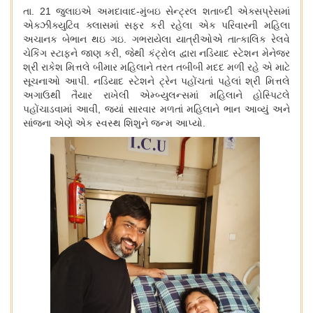
તા.
21
જુલાઇએ અમદાવાદ-મુંબઇ સેન્ટ્રલ શતાબ્દી એક્સપ્રેસમાં
એક્ઝીક્યુટિવ ક્લાસમાં સફર કરી રહેલા એક પરિવારની મહિલા
અચાનક બેભાન થઇ ગઇ. ગભરાયેલા યાત્રીઓએ તાત્કાલિક રેલવે
ચેકિંગ સ્ટાફને જાણ કરી
,
જેથી કંટ્રોલ દ્વારા નડિયાદ સ્ટેશન મેનેજર
શ્રી રાકેશ મિત્તલે બીમાર મહિલાને તરત તબીબી મદદ મળી રહે એ માટે
સૂચનાઓ આપી. નડિયાદ સ્ટેશને ટ્રેન પહોંચતાં પહેલાં શ્રી મિત્તલે
અગાઉથી તૈયાર રાખેલી એમ્બ્યુલન્સમાં મહિલાને હોસ્પિટલે
પહોંચાડવામાં આવી
,
જ્યાં સારવાર મળતાં મહિલાને ભાન આવ્યું અને
સાંજના એણે એક સ્વસ્થ શિશુને જન્મ આપ્યો.