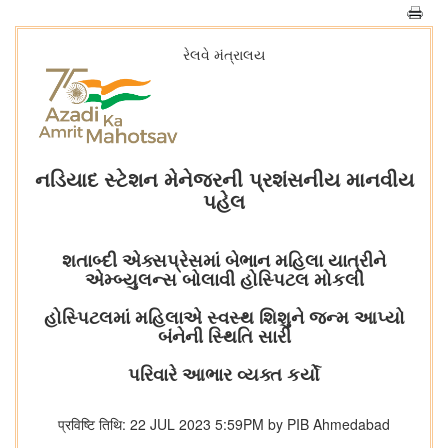
રેલવે મંત્રાલય
નડિયાદ સ્ટેશન મેનેજરની પ્રશંસનીય માનવીય
પહેલ
શતાબ્દી એક્સપ્રેસમાં બેભાન મહિલા યાત્રીને
એમ્બ્યુલન્સ બોલાવી હોસ્પિટલ મોકલી
હોસ્પિટલમાં મહિલાએ સ્વસ્થ શિશુને જન્મ આપ્યો
બંનેની સ્થિતિ સારી
પરિવારે આભાર વ્યક્ત કર્યો
प्रविष्टि तिथि: 22 JUL 2023 5:59PM by PIB Ahmedabad