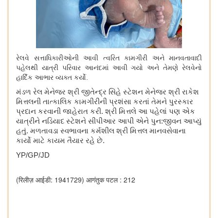
રેલવે સત્તાધિકારીઓની આવી ત્વરિત કામગીરી અને માનવતાવાદી
પહેલથી યાત્રી પરિવાર આનંદમાં આવી ગયો અને તેમણે રેલવેનો
હાર્દિક આભાર વ્યક્ત કર્યો.
મંડળ રેલ મેનેજર શ્રી જીતેન્દ્ર સિંહે સ્ટેશન મેનેજર શ્રી રાકેશ
મિત્તલની તાત્કાલિક કામગીરીની પ્રશંસા કરતાં તેમને પુરસ્કાર
પ્રદાન કરવાની જાહેરાત કરી. શ્રી મિત્તલે આ પહેલાં પણ એક
યાત્રીને નડિયાદ સ્ટેશને સીપીઆર આપી એને પુન:જીવન આપ્યું
હતું. મળતાવડા સ્વભાવના કર્મશીલ શ્રી મિત્તલ માનવસેવાના
કાર્યો માટે કાયમ તૈયાર રહે છે.
YP/GP/JD
(रिलीज़ आईडी: 1941729)
आगंतुक पटल : 212