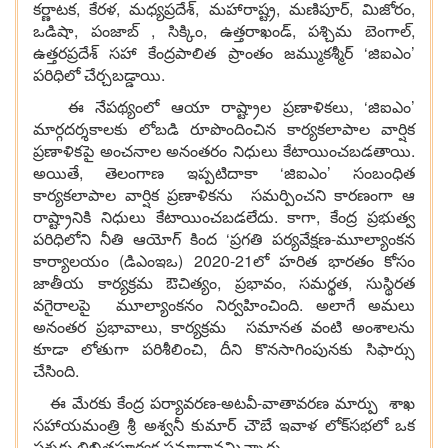
కర్ణాటక, కేరళ, మధ్యప్రదేశ్, మహారాష్ట్ర, మణిపూర్, మిజోరం,
ఒడిషా, పంజాబ్ , సిక్కిం, ఉత్తరాఖండ్, పశ్చిమ బెంగాల్,
ఉత్తరప్రదేశ్ సహా కేంద్రపాలిత ప్రాంతం జమ్ముకశ్మీర్ ‘జిఐఎం’
పరిధిలో చేర్చబడ్డాయి.
ఈ నేపథ్యంలో ఆయా రాష్ట్రాల ప్రణాళికలు, ‘జిఐఎం’
మార్గదర్శకాలకు లోబడి రూపొందించిన కార్యకలాపాల వార్షిక
ప్రణాళికపై అంచనాల అనంతరం నిధులు కేటాయించబడతాయి.
అయితే, తెలంగాణ ఇప్పటిదాకా ‘జిఐఎం’ సంబంధిత
కార్యకలాపాల వార్షిక ప్రణాళికను సమర్పించని కారణంగా ఆ
రాష్ట్రానికి నిధులు కేటాయించబడలేదు. కాగా, కేంద్ర ప్రభుత్వ
పరిధిలోని నీతి ఆయోగ్‌ కింద ‘ప్రగతి పర్యవేక్షణ-మూల్యాంకన
కార్యాలయం (డిఎంఇఒ) 2020-21లో హరిత భారతం కోసం
జాతీయ కార్యక్రమ ఔచిత్యం, ప్రభావం, సమర్థత, సుస్థిరత
వగైరాలపై మూల్యాంకనం నిర్వహించింది. అలాగే అమలు
అనంతర ప్రభావాలు, కార్యక్రమ సమానత వంటి అంశాలను
కూడా లోతుగా పరిశీలించి, దీని కొనసాగింపునకు సిఫార్సు
చేసింది.
ఈ మేరకు కేంద్ర పర్యావరణ-అటవీ-వాతావరణ మార్పు శాఖ
సహాయమంత్రి శ్రీ అశ్వనీ కుమార్‌ చౌబే ఇవాళ లోక్‌సభలో ఒక
ప్రశ్నకు లిఖితపూర్వక సమాధానమిచ్చారు.