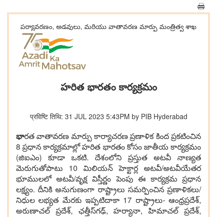
పర్యావరణం, అడవులు, మరియు వాతావరణ మార్పు మంత్రిత్వ శాఖ
హరిత భారతం కార్యక్రమం
प्रविष्टि तिथि: 31 JUL 2023 5:43PM by PIB Hyderabad
భా
రత వాతావరణ మార్పు కార్యాచరణ ప్రణాళిక కింద ప్రకటించిన
8 ప్రధాన కార్యక్రమాల్లో హరిత భారతం కోసం జాతీయ కార్యక్రమం
(జిఐఎం) కూడా ఒకటి. దేశంలోని ప్రస్తుత అటవీ నాణ్యత
మెరుగుతోపాటు 10 మిలియన్‌ హెక్టార్ల అటవీ/అటవీయేతర
భూములలో అటవీ/వృక్ష విస్తీర్ణం పెంపు ఈ కార్యక్రమ ప్రధాన
లక్ష్యం. దీనికి అనుగుణంగా రాష్ట్రాలు సమర్పించిన ప్రణాళికలు/
నిధుల లభ్యత మేరకు ఇప్పటిదాకా 17 రాష్ట్రాలు- ఆంధ్రప్రదేశ్,
అరుణాచల్ ప్రదేశ్, ఛత్తీస్‌గఢ్, హర్యానా, హిమాచల్ ప్రదేశ్,