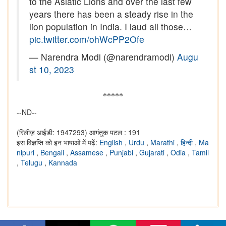
to the Asiatic Lions and over the last few
years there has been a steady rise in the
lion population in India. I laud all those…
pic.twitter.com/ohWcPP2Ofe
— Narendra Modi (@narendramodi)
Augu
st 10, 2023
*****
--ND--
(रिलीज़ आईडी: 1947293)
आगंतुक पटल : 191
इस विज्ञप्ति को इन भाषाओं में पढ़ें:
English
,
Urdu
,
Marathi
,
हिन्दी
,
Ma
nipuri
,
Bengali
,
Assamese
,
Punjabi
,
Gujarati
,
Odia
,
Tamil
,
Telugu
,
Kannada