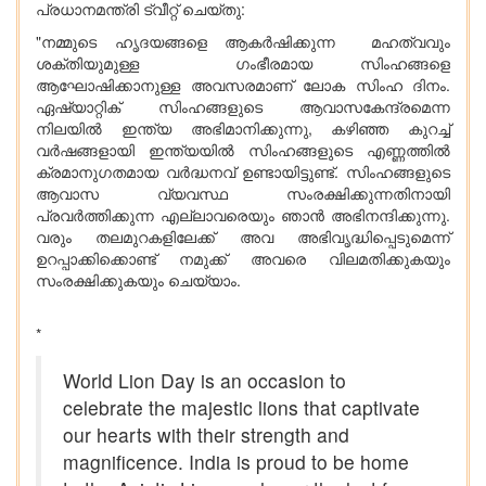
പ്രധാനമന്ത്രി ട്വീറ്റ് ചെയ്തു:
"നമ്മുടെ ഹൃദയങ്ങളെ ആകർഷിക്കുന്ന മഹത്വവും
ശക്തിയുമുള്ള ഗംഭീരമായ സിംഹങ്ങളെ
ആഘോഷിക്കാനുള്ള അവസരമാണ് ലോക സിംഹ ദിനം.
ഏഷ്യാറ്റിക് സിംഹങ്ങളുടെ ആവാസകേന്ദ്രമെന്ന
നിലയിൽ ഇന്ത്യ അഭിമാനിക്കുന്നു, കഴിഞ്ഞ കുറച്ച്
വർഷങ്ങളായി ഇന്ത്യയിൽ സിംഹങ്ങളുടെ എണ്ണത്തിൽ
ക്രമാനുഗതമായ വർദ്ധനവ് ഉണ്ടായിട്ടുണ്ട്. സിംഹങ്ങളുടെ
ആവാസ വ്യവസ്ഥ സംരക്ഷിക്കുന്നതിനായി
പ്രവർത്തിക്കുന്ന എല്ലാവരെയും ഞാൻ അഭിനന്ദിക്കുന്നു.
വരും തലമുറകളിലേക്ക് അവ അഭിവൃദ്ധിപ്പെടുമെന്ന്
ഉറപ്പാക്കിക്കൊണ്ട് നമുക്ക് അവരെ വിലമതിക്കുകയും
സംരക്ഷിക്കുകയും ചെയ്യാം.
*
World Lion Day is an occasion to
celebrate the majestic lions that captivate
our hearts with their strength and
magnificence. India is proud to be home