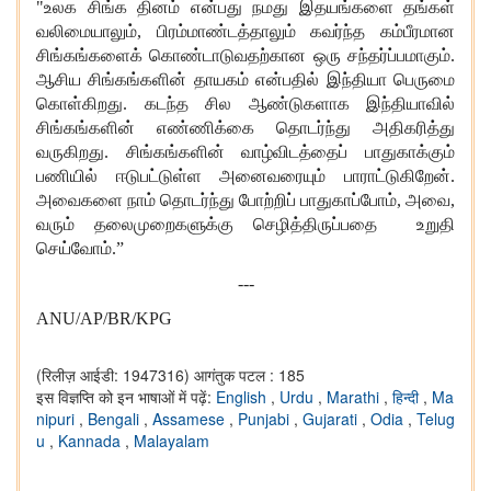
"
உலக சிங்க தினம் என்பது நமது இதயங்களை தங்கள்
வலிமையாலும்
,
பிரம்மாண்டத்தாலும் கவர்ந்த கம்பீரமான
சிங்கங்களைக் கொண்டாடுவதற்கான ஒரு சந்தர்ப்பமாகும்.
ஆசிய சிங்கங்களின் தாயகம் என்பதில் இந்தியா பெருமை
கொள்கிறது. கடந்த சில ஆண்டுகளாக இந்தியாவில்
சிங்கங்களின் எண்ணிக்கை தொடர்ந்து அதிகரித்து
வருகிறது. சிங்கங்களின் வாழ்விடத்தைப் பாதுகாக்கும்
பணியில் ஈடுபட்டுள்ள அனைவரையும் பாராட்டுகிறேன்.
அவைகளை நாம் தொடர்ந்து போற்றிப் பாதுகாப்போம்
,
அவை
,
வரும் தலைமுறைகளுக்கு செழித்திருப்பதை உறுதி
செய்வோம்.
”
---
ANU/AP/BR/KPG
(रिलीज़ आईडी: 1947316)
आगंतुक पटल : 185
इस विज्ञप्ति को इन भाषाओं में पढ़ें:
English
,
Urdu
,
Marathi
,
हिन्दी
,
Ma
nipuri
,
Bengali
,
Assamese
,
Punjabi
,
Gujarati
,
Odia
,
Telug
u
,
Kannada
,
Malayalam