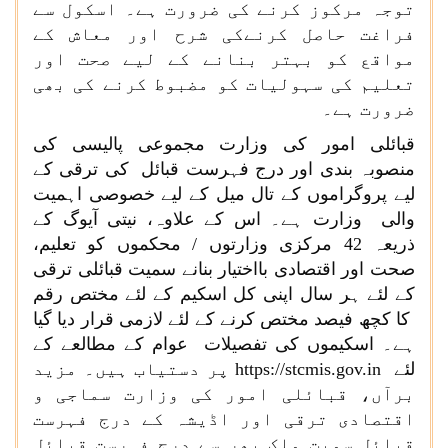
توجہ مرکوز کرنے کی ضرورت ہے۔ اسکول سے
فراغت حاصل کرنےکی شرح اور معاش کے
مواقع کو بہتر بنانے کے لیے صحت اور
تعلیم کی سہولیات کو مضبوط کرنے کی بھی
ضرورت ہے۔
قبائلی امور کی وزارت مجموعی پالیسی کی
منصوبہ بندی اور درج فہرست قبائل کی ترقی کے
لیے پروگراموں کے تال میل کے لیے خصوصی اہمیت
والی وزارت ہے۔ اس کے علاوہ، نیتی آیوگ کے
ذریعہ 42 مرکزی وزارتوں / محکموں کو تعلیم،
صحت اور اقتصادی بااختیار بنانے سمیت قبائلی ترقی
کے لئے ہر سال اپنی کل اسکیم کے لئے مختص رقم
کا کچھ فیصد مختص کرنے کے لئے لازمی قرار دیا گیا
ہے۔ اسکیموں کی تفصیلات عوام کے مطالعے کے
لئے
https://stcmis.gov.in
پر دستیاب ہیں۔ مزید
برآں، قبائلی امور کی وزارت سماجی و
اقتصادی ترقی اور اڈیشہ کے درج فہرست
قبائل سمیت ملک بھر سے درج فہرست قبائل