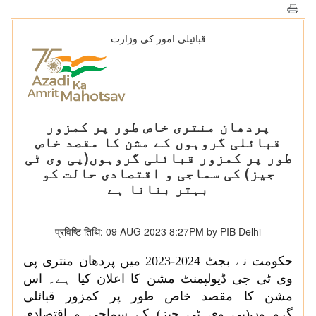
قبائیلی امور کی وزارت
پردھان منتری خاص طور پر کمزور
قبائلی گروہوں کے مشن کا مقصد خاص
طور پر کمزور قبائلی گروہوں(پی وی ٹی
جیز) کی سماجی و اقتصادی حالت کو
بہتر بنانا ہے
प्रविष्टि तिथि: 09 AUG 2023 8:27PM by PIB Delhi
حکومت نے بجٹ 2024-2023 میں پردھان منتری پی
وی ٹی جی ڈیولپمنٹ مشن کا اعلان کیا ہے۔ اس
مشن کا مقصد خاص طور پر کمزور قبائلی
گروہوں(پی وی ٹی جیز) کے سماجی و اقتصادی