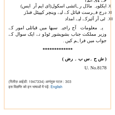
جے وی ایم)
ایکلویہ ماڈل رہائشی اسکول(ای ایم آر ایس)
درج فہرست قبائل کے لیے وینچر کیپیٹل فنڈز
ٹی آر آئیزکے لیے امداد
یہ معلومات آج راجیہ سبھا میں قبائلی امور کے
وزیر مملکت جناب بشویشور ٹوڈو نے ایک سوال کے
جواب میں فراہم کیں۔
***
**********
( ش ح ۔س ب ۔ رض
(
U. No.8178
(रिलीज़ आईडी: 1947334)
आगंतुक पटल : 303
इस विज्ञप्ति को इन भाषाओं में पढ़ें:
English