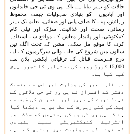
حالات کو بہتر بنانا ہے تاکہ پی وی ٹی جی خاندانوں
اور آبادیوں کو بنیادی سہولیات جیسے محفوظ
رہائش، پینے کا صاف پانی اور صفائی، تعلیم تک بہتر
رسائی، صحت اور غذائیت، سڑک اور ٹیلی کام
کنیکٹویٹی، اور پائیدار معاش کے مواقع سے استفادہ
کرنے کا موقع مل سکے۔ مشن کے تحت اگلے تین
سالوں میں شروع کی جانے والی سرگرمیوں کے لیے
درج فہرست قبائل کے ترقیاتی ایکشن پلان سے
15,000 کروڑ روپے کی دستیابی کا تصور پیش
کیا گیا ہے۔
قبائلی امور کی وزارت اور اس سے منسلک
دفتر کے افسران نے پی وی ٹی جی علاقوں کے
فیلڈ دورے کیے ہیں اور افسران کی طرف سے
پیش کی گئی رپورٹ کے مطابق یہ دیکھا گیا
ہے کہ پی وی ٹی جی کی بستیوں کو سڑک اور
انٹرنیٹ کنیکٹیویٹی سمیت بنیادی
ڈھانچے کی سہولیات میں بہتری کے لیے