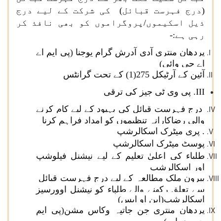
(درج فہرست قبائل) کی شرکت کے لیے درج
ذیل اسکیموں/پروگراموں کو بھی نافذ کر
رہی ہے:-
پردھان منتری آدی آدرش گرام یوجنا (پی ایم اے
اے جی وائی)
آئین کے آرٹیکل 275(1) کے تحت گرانٹس
III. پی وی ٹی جیز کی ترقی
درج فہرست قبائل کی بہبود کے لیے کام کرنے
والی رضاکارانہ تنظیموں کو امداد فراہم کرنا
. پری میٹرک اسکالرشپ
پوسٹ میٹرک اسکالرشپ
طلباء کی اعلیٰ تعلیم کے لیے نیشنل فیلوشپ
اور اسکالرشپ
بیرون ملک مطالعہ کے لیے درج فہرست قبائل
سے تعلق رکھنے والے طلباء کو نیشنل اوورسیز
اسکالرشپ(این او ایس)
پردھان منتری جن جاتیہ وکاس مشن(پی ایم