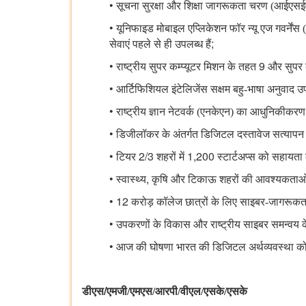
•
सूचना सुरक्षा और शिक्षा जागरूकता चरण (आईएसईए)
•
यूनिफाइड मोबाइल एप्लिकेशन फॉर न्यू एज गवर्नेंस (उ
;
सेवाएं पहले से ही उपलब्ध हैं
•
9
राष्ट्रीय सुपर कम्प्यूटर मिशन के तहत
और सुपर कं
•
आर्टिफिशियल इंटेलिजेंस सक्षम बहु-भाषा अनुवाद उ
•
राष्ट्रीय ज्ञान नेटवर्क (एनकेएन) का आधुनिकीकर
•
डिजीलॉकर के अंतर्गत डिजिटल दस्तावेज सत्यापन स
•
2/3
1,200
टियर
शहरों में
स्टार्टअप्स को सहायता
•
,
स्वास्थ्य
कृषि और टिकाऊ शहरों की आवश्यकताओं पर
• 12
करोड़ कॉलेज छात्रों के लिए साइबर-जागरूकता
•
उपकरणों के विकास और राष्ट्रीय साइबर समन्वय क
•
आज की घोषणा भारत की डिजिटल अर्थव्यवस्था को ब
/
डीएस
एमजी/एमएस/आरपी/वीएल/एसके/एसके