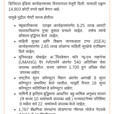
डिजिटल इंडिया कार्यक्रमाच्या विस्ताराला मंजुरी दिली. यासाठी एकूण
14,903 कोटी रुपये खर्च येणार आहे.
यामुळे पुढील गोष्टी साध्य होतील:
फ्यूचरस्किल्स प्राइम कार्यक्रमांतर्गत 6.25 लाख आयटी
व्यावसायिकांना पुन्हा कुशल बनवले जाईल. तसेच त्यांचे
कौशल्य वृद्धिंगत केले जाईल;
माहिती सुरक्षा आणि शिक्षण जागरूकता टप्पा (ISEA)
कार्यक्रमांतर्गत 2.65 लाख लोकांना माहिती सुरक्षेचे प्रशिक्षण
दिले जाईल;
युनिफाइड मोबाईल अॅप्लिकेशन फॉर न्यू-एज गव्हर्नन्स
(UMANG) ऍप /प्लॅटफॉर्म अंतर्गत 540 अतिरिक्त सेवा
उपलब्ध असतील. सध्या उमंगवर 1,700 हून अधिक सेवा
उपलब्ध आहेत;
राष्ट्रीय सुपर कॉम्प्युटर मिशन अंतर्गत आणखी 9 सुपर
कॉम्प्युटर समाविष्ट केले जातील. यापूर्वी तैनात 18 सुपर
कॉम्प्युटर व्यतिरिक्त हे कॉम्प्युटर आहेत;
भाषिनी हे कृत्रिम बुद्धिमत्ता आधारित बहु-भाषिक अनुवाद साधन
(जे सध्या 10 भाषांमध्ये उपलब्ध आहे ) राज्यघटनेच्या परिशिष्ट
8 मधील सर्व 22 भाषांमध्ये उपलब्ध केले जाईल;
1,787 शैक्षणिक संस्थांना जोडणाऱ्या नॅशनल नॉलेज नेटवर्क