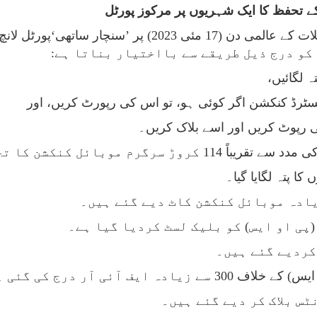
 کے تحفظ کا ایک شہریوں پر مرکوز پورٹل
سنچار ساتھی‘پورٹل لانچ کیا گیا۔
کو درج ذیل طریقے سے بااختیار بناتا ہے:
ہ لگائیں،
سٹرڈ کنکشن اگر کوئی ہو، تو اس کی رپورٹ کریں، اور
 رپوٹ کریں اور اسے بلاک کریں۔
 کا تجزیہ کیا گیا ہے۔ نتیجہ یہ ہے: