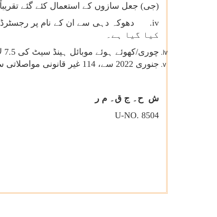
(جی) جعل سازوں کے استعمال کئے گئے تقریباً 8 لاکھ بینک/والٹ کھاتے فریج کردیے گئے ہیں
iv
کیا گیا ہے۔
چوری/کھوئے ہوئے موبائل ہینڈ سیٹ کی 7.5 لاکھ شکایتوں میں سے 3 لاکھ موبائل ہینڈ سیٹ کا پتہ لگالیا گیا ہے۔
جنوری 2022 سے، 114 غیر قانونی مواصلاتی سیٹ اپ کا پتہ چلا اور ایل ای اے کے ذریعے کارروائی کی گئی۔
ش
ح۔ ج ق۔ م ر
U-NO. 8504