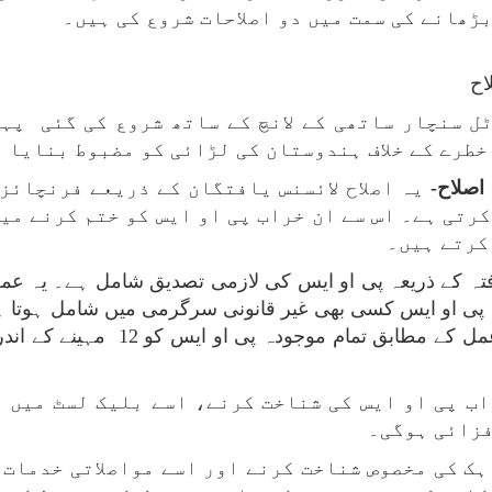
ڑھانے کی سمت میں دو اصلاحات شروع کی ہیں۔
اح
ل سنچار ساتھی کے لانچ کے ساتھ شروع کی گئی پہل
خطرے کے خلاف ہندوستان کی لڑائی کو مضبوط بنایا 
 اصلاح-
یہ اصلاح لائسنس یافتگان کے ذریعے فرنچائز
کرتی ہے۔ اس سے ان خراب پی او ایس کو ختم کرنے می
کرتے ہیں۔
 کے ذریعہ پی او ایس کی لازمی تصدیق شامل ہے۔ یہ عمل 
مدت کے لیے بلیک لسٹ کردیا جائے گا
اب پی او ایس کی شناخت کرنے، اسے بلیک لسٹ میں 
فزائی ہوگی۔
ہک کی مخصوص شناخت کرنے اور اسے مواصلاتی خدمات 