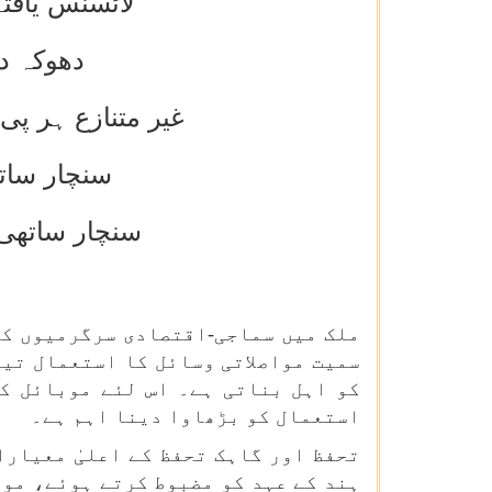
لائسنس یافتہ
دھوکہ دہی والے
غیر متنازع ہر پی
سنچار ساتھی کے ساتھ 52 لاک
سنچار ساتھی کے ساتھ 3 لاکھ سے زیادہ موب
ملک میں سماجی-اقتصادی سرگرمیوں کے
سمیت مواصلاتی وسائل کا استعمال تی
کو اہل بناتی ہے۔ اس لئے موبائل کا
استعمال کو بڑھاوا دینا اہم ہے۔
تحفظ اور گاہک تحفظ کے اعلیٰ معیار
ہند کے عہد کو مضبوط کرتے ہوئے، موا