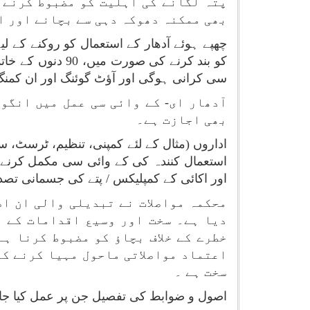
پتہ لگانے کی اہلیت کو مضبوط کرنے 
بھی ممکنہ دھوکہ دہی سے بچانے اور ا
چھپے ہوئے آدھار کے استعمال کو روکنے کے لی
کو بند کرنے کی 
سی کرانی ہوگی اور آؤٹ گوئنگ اور ان کمنگ ایس ایم ایس سہ
آدھار ای- کے وائی سی عمل میں انگو
بھی اجازت ہے۔
اداروں (مثال کے لئے کمپنی، تنظیم، ٹرسٹ، س
استعمال کنندہ کی کے وائی سی مکمل کرنے 
اور اکائی کے کمپلیکس / پتے کی جسمانی تصد
محکمہ مواصلات نے تبدیلی والی ان اص
دیا ہے۔ سخت اور وسیع اقدامات کے ت
خطرے کے خلاف بچاؤ کو مضبوط کرنا ہ
اعتماد مواصلاتی ماحول مہیا کرنے کے
سخت ہے ۔
اصول و ضوابط کی تفصیل جن پر عمل کیا جائے