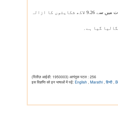
. دھوکہ دہی سے ان کے نام پر رجسٹرڈ موبائل کنکشن کے بارے میں تقریباً 18 لاکھ گاہکوں کی شکایات میں سے 9.26 لاکھ شکایتوں کا ازالہ
(रिलीज़ आईडी: 1950003)
आगंतुक पटल : 256
इस विज्ञप्ति को इन भाषाओं में पढ़ें:
English
,
Marathi
,
हिन्दी
,
B