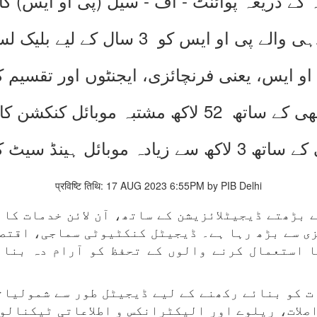
 کے ذریعہ پوائنٹ - آف - سیل (پی او ایس) 
 پی او ایس کو 3 سال کے لیے بلیک لسٹ کرنا
 او ایس، یعنی فرنچائزی، ایجنٹوں اور تقسیم
ھ مشتبہ موبائل کنکشن کاٹ دیے گئے
ائل ہینڈ سیٹ کا پتہ لگایا گیا
प्रविष्टि तिथि: 17 AUG 2023 6:55PM by PIB Delhi
 بڑھتے ڈیجیٹلائزیشن کے ساتھ، آن لائن خدمات کا 
زی سے بڑھ رہا ہے۔ ڈیجیٹل کنکٹیوٹی سماجی، اقتصا
 استعمال کرنے والوں کے تحفظ کو آرام دہ بنان
ات کو بنائے رکھنے کے لیے ڈیجیٹل طور سے شمولیات
صلات، ریلوے اور الیکٹرانکس و اطلاعاتی ٹیکنالو