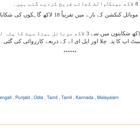
۔
******
engali
,
Punjabi
,
Odia
,
Tamil
,
Tamil
,
Kannada
,
Malayalam