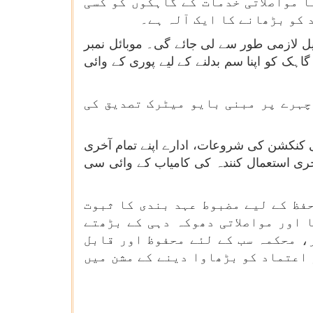
 مواصلاتی خدمات کے گاہکوں کو کسی
کو بڑھانے کا ایک آلہ ہے۔
فصیل لازمی طور سے لی جائے گی۔ موبائل نمبر
 گا۔ ایک گاہک کو اپنا سم بدلنے کے لیے پوری کے وائی
چہرے پر مبنی بایو میٹرک تصدیق کی
ی کنکشن کی شروعات، ادارے اپنے تمام آخری
ری استعمال کنندہ کی کامیاب کے وائی سی
حفظ کے لیے مضبوط عہد بندی کا ثبوت
 اور مواصلاتی دھوکہ دہی کے بڑھتے
، محکمہ سب کے لئے محفوظ اور قابل
 اعتماد کو بڑھاوا دینے کے مشن میں