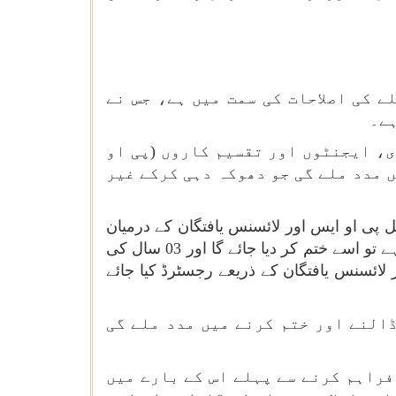
ے کی اصلاحات کی سمت میں ہے، جس نے
ہے۔
ی، ایجنٹوں اور تقسیم کاروں (پی او
ں مدد ملے گی جو دھوکہ دہی کرکے غیر
پی او ایس اور لائسنس یافتگان کے درمیان
تحریری معاہدے کو لازمی بناتا ہے۔ اگر کوئی پی او ایس کسی بھی غیر قانونی سرگرمی میں شامل ہوتا ہے تو اسے ختم کر دیا جائے گا اور 03 سال کی
۔ اس عمل کے مطابق تمام موجودہ پی او ایس کو 12 مہینے کے اندر لائسنس یافتگان کے ذریعے رجسٹرڈ کیا جائے
ڈالنے اور ختم کرنے میں مدد ملے گی
فراہم کرنے سے پہلے اس کے بارے میں