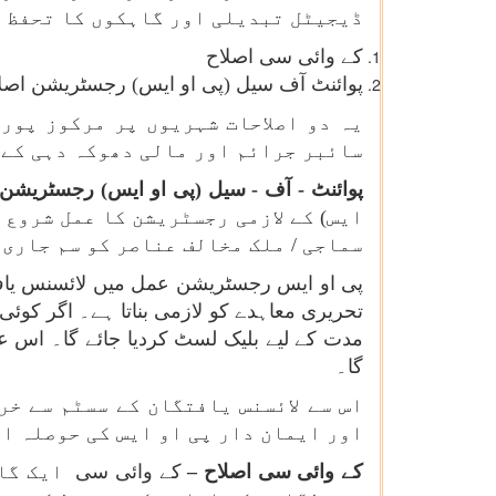
ڈیجیٹل تبدیلی اور گاہکوں کا تحفظ ب
کے وائی سی اصلاح
پوائنٹ آف سیل (پی او ایس) رجسٹریشن اصل
یہ دو اصلاحات شہریوں پر مرکوز پورٹ
سائبر جرائم اور مالی دھوکہ دہی کے 
پوائنٹ - آف - سیل (پی او ایس) رجسٹریشن
ایس) کے لازمی رجسٹریشن کا عمل شروع 
سماجی / ملک مخالف عناصر کو سم جاری 
پی او ایس رجسٹریشن عمل میں لائسنس یافتہ
گا۔
اس سے لائسنس یافتگان کے سسٹم سے خر
اور ایمان دار پی او ایس کی حوصلہ ا
کے وائی سی اصلاح –
کے وائی سی
ایک گا