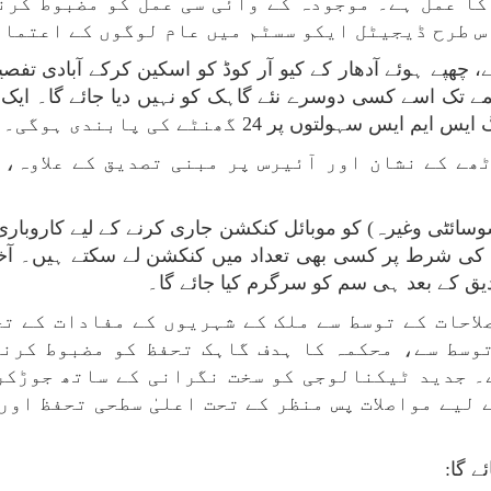
کا عمل ہے۔ موجودہ کے وائی سی عمل کو مضبوط کرنا
س طرح ڈیجیٹل ایکو سسٹم میں عام لوگوں کے اعتماد 
ے، چھپے ہوئے آدھار کے کیو آر کوڈ کو اسکین کرکے آبادی ت
صورت میں، 90 دنوں کے خاتمے تک اسے کسی دوسرے نئے گاہک کو نہیں دیا جائے
ولتوں پر 24 گھنٹے کی پابندی ہوگی۔
ٹھے کے نشان اور آئیرس پر مبنی تصدیق کے علاوہ، 
وسائٹی وغیرہ) کو موبائل کنکشن جاری کرنے کے لیے کاروبار
کی شرط پر کسی بھی تعداد میں کنکشن لے سکتے ہیں۔ آخ
یق کے بعد ہی سم کو سرگرم کیا جائے گا۔
لاحات کے توسط سے ملک کے شہریوں کے مفادات کے ت
وسط سے، محکمہ کا ہدف گاہک تحفظ کو مضبوط کرنا
ے۔ جدید ٹیکنالوجی کو سخت نگرانی کے ساتھ جوڑکر
 لیے مواصلات پس منظر کے تحت اعلیٰ سطحی تحفظ اور
 گا: