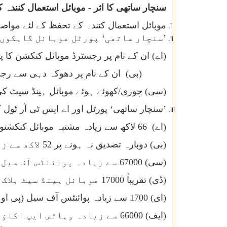
سنچار ساتھی کا اثر - موبائل استعمال کنندہ
موبائل استعمال کنندہ کے تحفظ کے لئے مواصلات کے عالمی دن (17 مئی 2023) پر ’
’سنچار ساتھی‘ پورٹل موبائل گاہکوں 
(اے) ان کے نام پر رجسٹرڈ موبائل کنکشن کا پت
(بی) ان کے نام پر دھوکہ دہی سے رج
(سی) چوری/کھوئے ہوئے موبائل ہینڈ سیٹ کی
’سنچار ساتھی‘ پورٹل اور اے ایس ٹی آر ٹول کی مدد سے تقریباً 114 کروڑ سرگرم موبائل کنکشن
(اے) 66 لاکھ سے زیادہ مشتبہ موبائل کنکشنوں کا پتہ لگایا گیا۔
(بی) دوبارہ تصدیق نہ ہونے پر 52 لاکھ سے زیادہ موبائل کنکشن کاٹ دیے گئے ہیں۔
(سی) 67000 سے زیادہ پوائنٹس آف سیل (پی او ایس) کو بلیک لسٹ کردیا گیا ہے۔
(ڈی) تقریباً 17000 موبائل ہینڈ سیٹ بلاک کردیے گئے ہیں۔
(ای) 1700 سے زیادہ پوائنٹس آف سیل (پی او ایس) کے خلاف 300 سے زیادہ ایف آئی آر درج کی گئی ہیں۔
(ایف) 66000 سے زیادہ وہاٹس ایپ اکاؤنٹس بلاک کر دیے گئے ہیں۔