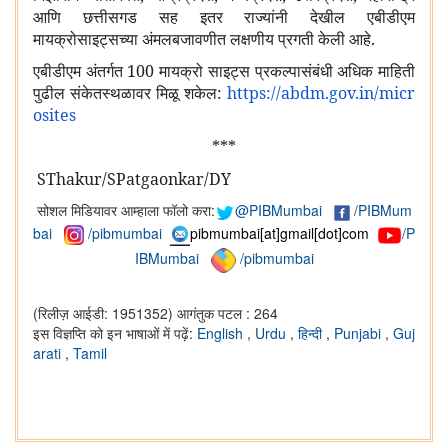
आणि छत्तीसगड सह इतर राज्यांनी देखील एबीडीएम
मायक्रोसाइट्सच्या अंमलबजावणीत लक्षणीय प्रगती केली आहे.
एबीडीएम अंतर्गत 100 मायक्रो साइट्स प्रकल्पासंबंधी अधिक माहिती
पुढील संकेतस्थळावर मिळू शकेल:
https://abdm.gov.in/micr
osites
***
SThakur/SPatgaonkar/DY
सोशल मिडियावर आम्हाला फॉलो करा:
@PIBMumbai
/
PIBMum
bai
/pibmumbai
pibmumbai[at]gmail[dot]com
/P
IBMumbai
/pibmumbai
(रिलीज़ आईडी: 1951352)
आगंतुक पटल : 264
इस विज्ञप्ति को इन भाषाओं में पढ़ें:
English
,
Urdu
,
हिन्दी
,
Punjabi
,
Guj
arati
,
Tamil