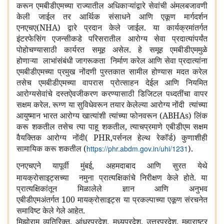
करून एमबीडीएमच्या राज्यातील अधिकाऱ्यांद्वारे सेवांची अंमलबजावणी
केली जाईल तर आर्थिक संसाधने आणि एकूण मार्गदर्शन
एनएचए(NHA) द्वारे प्रदान केले जाईल. या कार्यक्रमांतर्गत
इंटरफेसिंग एजन्सीकडे परिसरातील आरोग्य सेवा प्रदात्यांपर्यंत
पोहोचण्यासाठी कार्यरत समूह असेल. हे समूह एमबीडीएममुळे
होणाऱ्या लाभांसंबंधी जागरूकता निर्माण करेल आणि सेवा प्रदात्यांना
एमबीडीएमच्या प्रमुख नोंदणी पुस्तकात सामील होण्यास मदत करेल
तसेच एमबीडीएमच्या वापरास प्रोत्साहन देईल आणि नियमित
आरोग्यसेवांचे दस्तऐवजीकरण करण्यासाठी डिजिटल पध्दतींचा वापर
सक्षम करेल. रूग्ण या सुविधेवरून तयार केलेल्या आरोग्य नोंदी त्यांच्या
आयुष्मान भारत आरोग्य खात्यांशी त्यांच्या फोनवरून (ABHAs) लिंक
करू शकतील तसेच त्या पाहू शकतील, त्याचप्रमाणे एबीडीएम सक्षम
वैयक्तिक आरोग्य नोंदी( PHR,पर्सनल हेल्थ रेकॉर्ड) कुणाशीही
सामायिक करू शकतील (
).
https://phr.abdm.gov.in/uhi/1231
एनएचएने यापूर्वी मुंबई,
अहमदाबाद आणि सुरत येथे
मायक्रोसाइट्सच्या नमुना प्रात्यक्षिकांचे निरीक्षण केले होते. या
प्रात्यक्षिकांतून मिळालेले ज्ञान आणि अनुभव
एबीडीएमअंतर्गत 100 मायक्रोसाइट्स या प्रकल्पाच्या एकूण संरचनेत
समाविष्ट केले गेले आहेत.
मिझोराम व्यतिरिक्त, आंध्रप्रदेश, मध्यप्रदेश, उत्तरप्रदेश, महाराष्ट्र