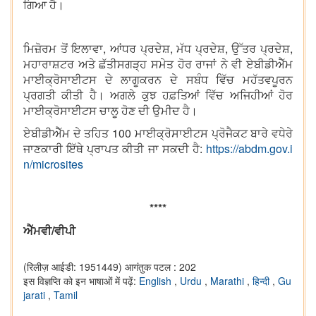
ਗਿਆ ਹੈ।
ਮਿਜ਼ੋਰਮ ਤੋਂ ਇਲਾਵਾ, ਆਂਧਰ ਪ੍ਰਦੇਸ਼, ਮੱਧ ਪ੍ਰਦੇਸ਼, ਉੱਤਰ ਪ੍ਰਦੇਸ਼,
ਮਹਾਰਾਸ਼ਟਰ ਅਤੇ ਛੱਤੀਸਗੜ੍ਹ ਸਮੇਤ ਹੋਰ ਰਾਜਾਂ ਨੇ ਵੀ ਏਬੀਡੀਐੱਮ
ਮਾਈਕ੍ਰੋਸਾਈਟਸ ਦੇ ਲਾਗੂਕਰਨ ਦੇ ਸਬੰਧ ਵਿੱਚ ਮਹੱਤਵਪੂਰਨ
ਪ੍ਰਗਤੀ ਕੀਤੀ ਹੈ। ਅਗਲੇ ਕੁਝ ਹਫ਼ਤਿਆਂ ਵਿੱਚ ਅਜਿਹੀਆਂ ਹੋਰ
ਮਾਈਕ੍ਰੋਸਾਈਟਸ ਚਾਲੂ ਹੋਣ ਦੀ ਉਮੀਦ ਹੈ।
ਏਬੀਡੀਐੱਮ ਦੇ ਤਹਿਤ 100 ਮਾਈਕ੍ਰੋਸਾਈਟਸ ਪ੍ਰੋਜੈਕਟ ਬਾਰੇ ਵਧੇਰੇ
ਜਾਣਕਾਰੀ ਇੱਥੇ ਪ੍ਰਾਪਤ ਕੀਤੀ ਜਾ ਸਕਦੀ ਹੈ:
https://abdm.gov.i
n/microsites
****
ਐੱਮਵੀ/ਵੀਪੀ
(रिलीज़ आईडी: 1951449)
आगंतुक पटल : 202
इस विज्ञप्ति को इन भाषाओं में पढ़ें:
English
,
Urdu
,
Marathi
,
हिन्दी
,
Gu
jarati
,
Tamil