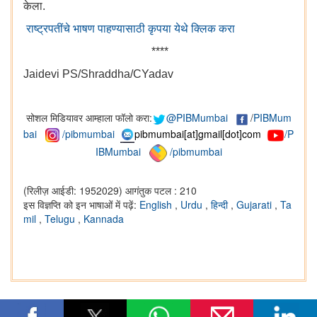
केला.
राष्ट्रपतींचे भाषण पाहण्यासाठी कृपया येथे क्लिक करा
****
Jaidevi PS/Shraddha/CYadav
सोशल मिडियावर आम्हाला फॉलो करा:
@PIBMumbai
/
PIBMum
bai
/pibmumbai
pibmumbai[at]gmail[dot]com
/P
IBMumbai
/pibmumbai
(रिलीज़ आईडी: 1952029)
आगंतुक पटल : 210
इस विज्ञप्ति को इन भाषाओं में पढ़ें:
English
,
Urdu
,
हिन्दी
,
Gujarati
,
Ta
mil
,
Telugu
,
Kannada