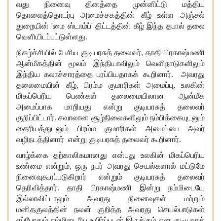
வது நினைவு தினத்தை முன்னிட்டு மத்திய
தொலைத்தொடர்பு அமைச்சகத்தின் கீழ் உள்ள அஞ்சல்
துறையின் 'மை ஸ்டாம்ப்' திட்டத்தின் கீழ் இந்த தபால் தலை
வெளியிடப்பட்டுள்ளது.
நிகழ்ச்சியில் பேசிய குடியரசுத் தலைவர்
, தாதி பிரகாஷ்மணி
ஆன்மீகத்தின் மூலம் இந்தியாவிலும் வெளிநாடுகளிலும்
இந்திய கலாச்சாரத்தை பரப்பியதாகக் கூறினார். அவரது
தலைமையின் கீழ், பிரம்ம குமாரிகள் அமைப்பு, உலகின்
மிகப்பெரிய பெண்கள் தலைமையிலான ஆன்மீக
அமைப்பாக மாறியது என்று குடியரசுத் தலைவர்
குறிப்பிட்டார். சவாலான சூழ்நிலைகளிலும் நம்பிக்கையுடனும்
தைரியத்துடனும் பிரம்ம குமாரிகள் அமைப்பை அவர்
வழிநடத்தினார் என்று குடியரசுத் தலைவர் கூறினார்.
வாழ்க்கை தற்காலிகமானது என்பது உலகின் மிகப்பெரிய
உண்மை என்றும்
, ஒரு நபர் அவரது செயல்களால் மட்டுமே
நினைவுகூரப்படுகிறார் என்றும் குடியரசுத் தலைவர்
தெரிவித்தார். தாதி பிரகாஷ்மணி இன்று நம்மிடையே
இல்லாவிட்டாலும் அவரது நினைவுகள் மற்றும்
மனிதகுலத்தின் நலன் குறித்த அவரது செயல்பாடுகள்
எப்போதும் நம்மிடையே உயிர்ப்புடன் இருக்கும் என குடியரசுத்