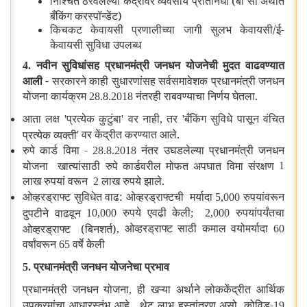
निश्चित ठरवलेल्या केंद्रांवर व्यवसाय प्रतिनिधी (बी सी अर्थात
बँकिंग करस्पॉन्डेंट)
किचकट केवायसी प्रणालीच्या जागी सुलभ केवायसी/ई-
केवायसी सुविधा उपलब्ध
नवीन सुविधांसह प्रधानमंत्री जनधन योजनेची मुदत वाढवण्यात
4.
आली -
सरकारने काही सुधारणांसह सर्वसमावेशक प्रधानमंत्री जनधन
योजना कार्यक्रम
नंतरही राबवण्याचा निर्णय घेतला.
28.8.2018
आता लक्ष
प्रत्येक कुटुंबा
वर नाही
तर
बँकिंग सुविधे पासून वंचित
'
'
,
'
वर केंद्रीत करण्यात आले.
प्रत्येक व्यक्ती
'
रुपे कार्ड विमा -
नंतर उघडलेल्या प्रधानमंत्री जनधन
28.8.2018
योजना खात्यांसाठी रुपे कार्डवरील मोफत अपघात विमा संरक्षण
1
लाख रुपयां वरून
लाख रुपये झाले.
2
ओव्हरड्राफ्ट सुविधेत वाढ: ओव्हरड्राफ्टची मर्यादा
रुपयांवरून
5,000
रुपये एवढी केली
रुपयांपर्यंतचा
दुपटीने वाढवून
10,000
; 2,000
ओव्हरड्राफ्ट साठी कमाल वयोमर्यादा
ओव्हरड्राफ्ट (बिनशर्त)
,
60
वर्षांवरून
वर्षे केली
65
प्रधानमंत्री जनधन योजनेचा प्रभाव
5.
प्रधानमंत्री जनधन योजना
ही खऱ्या अर्थाने लोककेंद्रीत आर्थिक
,
उपक्रमांचा आधारस्तंभ आहे. थेट लाभ हस्तांतरण असो
कोविड-
,
19