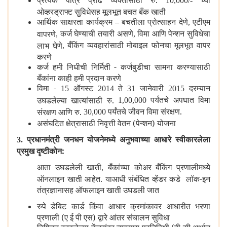
प्रत्येक पात्र प्रौढ व्यक्तीसाठी रु.
च्या
10,000/-
ओव्हरड्राफ्ट सुविधेसह मूलभूत बचत बँक खाती
आर्थिक साक्षरता कार्यक्रम
बचतीला प्रोत्साहन देणे
एटीएम
–
,
कर्ज घेण्याची तयारी असणे
विमा आणि पेन्शन सुविधेचा
वापरणे
,
,
बँकिंग व्यवहारांसाठी मोबाइल फोनचा मूलभूत वापर
लाभ घेणे
,
करणे
कर्ज हमी निधीची निर्मिती - कर्जबुडीचा सामना करण्यासाठी
बँकांना काही हमी प्रदान करणे
विमा -
ऑगस्ट
ते
जानेवारी
दरम्यान
15
2014
31
2015
पर्यंतचे अपघात विमा
उघडलेल्या खात्यांसाठी रु.
1,00,000
पर्यंतचे जीवन विमा संरक्षण.
संरक्षण आणि रु.
30,000
असंघटित क्षेत्रासाठी निवृत्ती वेतन (पेन्शन) योजना
प्रधानमंत्री जनधन योजनेमध्ये अनुभवाच्या आधारे स्वीकारलेला
3.
प्रमुख दृष्टीकोन:
आता उघडलेली खाती
बँकांच्या कोअर बँकिंग प्रणालीमध्ये
,
ऑनलाइन खाती आहेत. याआधी संबंधित व्हेंडर कडे लॉक-इन
तंत्रज्ञानासह ऑफलाइन खाती उघडली जात
रुपे डेबिट कार्ड किंवा आधार क्रमांकावर आधारीत भरणा
प्रणाली (ए ई पी एस) द्वारे आंतर संचालन सुविधा