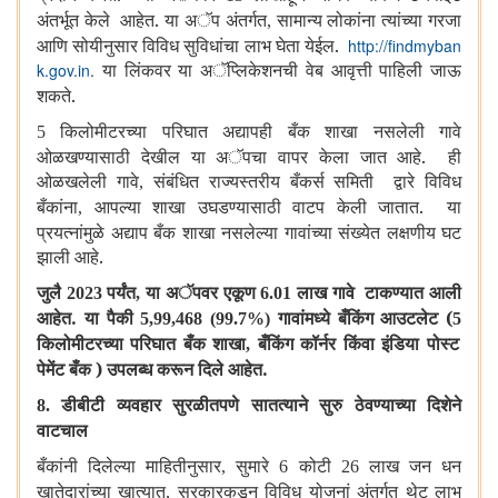
अंतर्भूत केले आहेत. या अॅप अंतर्गत
सामान्य लोकांना त्यांच्या गरजा
,
आणि सोयीनुसार विविध सुविधांचा लाभ घेता येईल.
http://findmyban
या लिंकवर या अॅप्लिकेशनची वेब आवृत्ती पाहिली जाऊ
k.gov.in
.
शकते.
किलोमीटरच्या परिघात अद्यापही बँक शाखा नसलेली गावे
5
ओळखण्यासाठी देखील या अॅपचा वापर केला जात आहे. ही
ओळखलेली गावे
संबंधित राज्यस्तरीय बँकर्स समिती द्वारे विविध
,
बँकांना
आपल्या शाखा उघडण्यासाठी वाटप केली जातात. या
,
प्रयत्नांमुळे अद्याप बँक शाखा नसलेल्या गावांच्या संख्येत लक्षणीय घट
झाली आहे.
जुलै
पर्यंत
या अॅपवर एकूण
लाख गावे टाकण्यात आली
2023
,
6.01
आहेत. या पैकी
गावांमध्ये बँकिंग आउटलेट (
5,99,468 (99.7%)
5
किलोमीटरच्या परिघात बँक शाखा
बँकिंग कॉर्नर किंवा इंडिया पोस्ट
,
पेमेंट बँक ) उपलब्ध करून दिले आहेत.
डीबीटी व्यवहार सुरळीतपणे सातत्याने सुरु ठेवण्याच्या दिशेने
8.
वाटचाल
बँकांनी दिलेल्या माहितीनुसार
सुमारे
कोटी
लाख जन धन
,
6
26
खातेदारांच्या खात्यात
सरकारकडून विविध योजनां अंतर्गत थेट लाभ
,