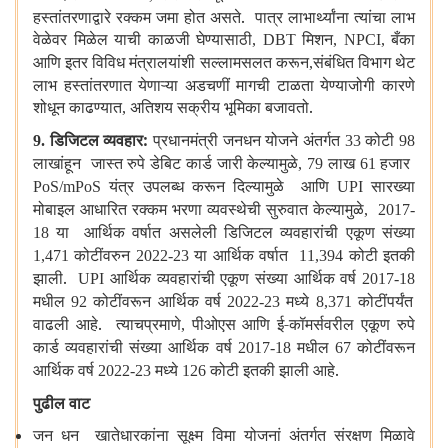
हस्तांतरणाद्वारे रक्कम जमा होत असते. पात्र लाभार्थ्यांना त्यांचा लाभ
वेळेवर मिळेल याची काळजी घेण्यासाठी
मिशन
बँका
, DBT
, NPCI,
आणि इतर विविध मंत्रालयांशी सल्लामसलत करून
संबंधित विभाग थेट
,
लाभ हस्तांतरणात येणाऱ्या अडचणीं मागची टाळता येण्याजोगी कारणे
शोधून काढण्यात
अतिशय सक्रीय भूमिका बजावतो.
,
डिजिटल व्यवहार:
प्रधानमंत्री जनधन योजने अंतर्गत
कोटी
9.
33
98
लाखांहून जास्त रुपे डेबिट कार्ड जारी केल्यामुळे
लाख
हजार
, 79
61
यंत्र उपलब्ध करून दिल्यामुळे आणि
सारख्या
PoS/mPoS
UPI
मोबाइल आधारित रक्कम भरणा व्यवस्थेची सुरुवात केल्यामुळे
, 2017-
या आर्थिक वर्षात असलेली डिजिटल व्यवहारांची एकूण संख्या
18
कोटींवरुन
या आर्थिक वर्षात
कोटी इतकी
1,471
2022-23
11,394
झाली.
आर्थिक व्यवहारांची एकूण संख्या आर्थिक वर्ष
UPI
2017-18
मधील
कोटींवरून आर्थिक वर्ष
मध्ये
कोटींपर्यंत
92
2022-23
8,371
वाढली आहे. त्याचप्रमाणे
पीओएस आणि ई-कॉमर्सवरील एकूण रुपे
,
कार्ड व्यवहारांची संख्या आर्थिक वर्ष
मधील
कोटींवरून
2017-18
67
आर्थिक वर्ष
मध्ये
कोटी इतकी झाली आहे.
2022-23
126
पुढील वाट
जन धन खातेधारकांना सूक्ष्म विमा योजनां अंतर्गत संरक्षण मिळावे