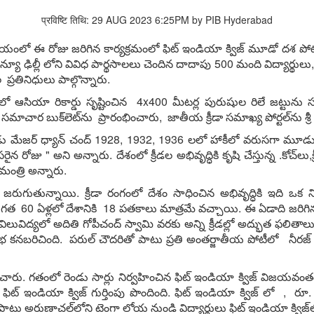
प्रविष्टि तिथि: 29 AUG 2023 6:25PM by PIB Hyderabad
డియంలో ఈ రోజు జరిగిన కార్యక్రమంలో ఫిట్ ఇండియా క్విజ్ మూడో దశ పోటీల
న్యూ ఢిల్లీ లోని వివిధ పార్థసాలలు చెందిన దాదాపు 500 మంది విద్యార్థులు
 ప్రతినిధులు పాల్గొన్నారు.
‌షిప్‌లో ఆసియా రికార్డు సృష్టించిన 4x400 మీటర్ల పురుషుల రిలే జట్టున
సమాచార బుక్‌లెట్‌ను ప్రారంభించారు, జాతీయ క్రీడా సమాఖ్య పోర్టల్‌ను శ్ర
త్రికుడు మేజర్ ధ్యాన్ చంద్ 1928, 1932, 1936 లలో హాకీలో వరుసగా మ
 రోజు " అని అన్నారు. దేశంలో క్రీడల అభివృద్ధికి కృషి చేస్తున్న .కోచ్‌లు,క
మంత్రి అన్నారు.
ుగుతున్నాయి. క్రీడా రంగంలో దేశం సాధించిన అభివృద్ధికి ఇది ఒక 
్లో గత 60 ఏళ్లలో దేశానికి 18 పతకాలు మాత్రమే వచ్చాయి. ఈ ఏడాది జరి
ిలువిద్యలో అదితి గోపీచంద్ స్వామి వరకు అన్ని క్రీడల్లో అద్భుత ఫలితాలు సాధ
రతిభ కనబరిచింది. పరుల్ చౌదరితో పాటు ప్రతి అంతర్జాతీయ పోటీలో నీరజ్ చో
ించారు. గతంలో రెండు సార్లు నిర్వహించిన ఫిట్ ఇండియా క్విజ్ విజయవంత
జ్ పోటీగా ఫిట్ ఇండియా క్విజ్ గుర్తింపు పొందింది. ఫిట్ ఇండియా క్విజ్ 
 అరుణాచల్‌లోని టెంగా లోయ నుండి విద్యార్థులు ఫిట్ ఇండియా క్విజ్‌లో 