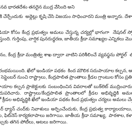
రకు నవ భారతదేశం తనదైన ముద్ర వేసింది అని
నికి చేర్చేందుకు అథ్లెట్లు కృషి చేసి విజయం సాధించారని మంత్రి అన్నారు. దేశాని
కోసం కేంద్ర ప్రభుత్వం అమలు చేస్తున్న చర్యల్లో భాగంగా నేషనల్ స్పోర్ట
తుంది. గుర్తింపు, వార్షిక పునరుద్ధరణ, జాతీయ క్రీడా సమాఖ్యల ఎన్నికలు మొద
, కేంద్ర క్రీడా మంత్రిత్వ శాఖ ద్వారా వాటిని పరిశీలించే వ్యవస్థను పోర్టల
డా ప్రారంభమయింది. ఖేలో ఇండియా పథకం కింద మౌలిక సదుపాయాల కల్పన, అభివ
ప్టెంబర్ నుంచి రాష్ట్రాలు, కేంద్రపాలిత ప్రాంతాలు క్రీడల గ్రాంటుల కోసం 
 కల్పన ప్రాజెక్టులకు సంబంధించిన వివరాలతో బుక్‌లెట్ ముద్రించా
ొందుపరిచారు. రాష్ట్రాలు/కేంద్రపాలిత ప్రాంతాలలో క్రీడల అభివృద్ధ
క్రీడల అభివృద్ధికి ఖేలో ఇండియా పథకం కింద ప్రభుత్వం చర్యలు అమలు చేస్
 ధ్యాన్ చంద్‌కు నివాళులు అర్పించేందుకు, కేంద్ర ప్రభుత్వ కార్యాలయాలు, 
డలు, ఫిట్‌నెస్ కార్యకలాపాలు జరిగాయి. జాతీయ క్రీడా సమాఖ్య, పాఠశాల, కళా
్సుకు తగిన పోటీలు, ఆటలు జరిగాయి.