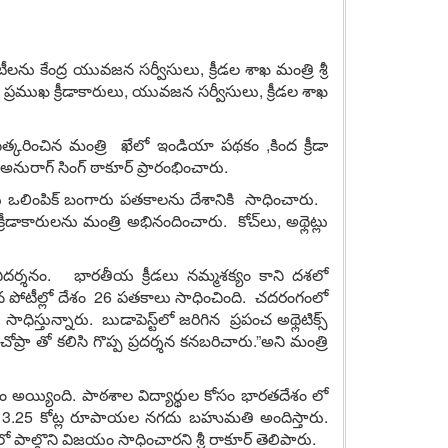
ను కేంద్ర యువజన సర్వీసులు, క్రీడల శాఖ మంత్రి శ్రీ
, ప్రముఖ క్రీడాకారులు, యువజన సర్వీసులు, క్రీడల శాఖ
ు సత్కరించిన మంత్రి ఖేలో ఇండియా పథకం ,కింద క్రీడా
ీ అనురాగ్ సింగ్ ఠాకూర్ ప్రారంభించారు.
ూడు ఒలింపిక్ బంగారు పతకాలను దేశానికి సాధించారు.
్రీడాకారులను మంత్రి అభినందించారు. కోచ్‌లు, అథ్లెట్లు
నిదర్శనం. భారతీయ క్రీడలు నమ్మశక్యం కాని దశలో
గిన పోటీల్లో దేశం 26 పతకాలు సాధించింది. చదరంగంలో
ిస్తున్నారు. బుడాపెస్ట్‌లో జరిగిన ప్రపంచ అథ్లెటిక్స్
ప్రా తో కలిసి గొప్ప ప్రదర్శన కనబరిచారు.”అని మంత్రి
ం అయ్యింది. పాఠశాల విద్యార్థుల కోసం భారతదేశం లో
లో , రూ. 3.25 కోట్ల రూపాయల నగదు బహుమతి అందిస్తారు.
పాల్గొని విజయం సాధించారని శ్రీ రాకూర్ తెలిపారు.