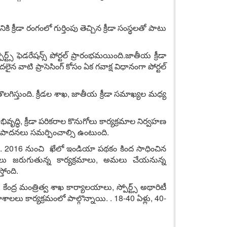
కి క్రీడా రంగంలో గుర్తింపు తెచ్చిన క్రీడా సంస్థలతో పాటు
్స్ ఫెడరేషన్స్ పోర్టల్ ప్రారంభమయింది.జాతీయ క్రీడా
లైన వాటి ప్రాసెసింగ్ కోసం ఏక గవాక్ష విధానంగా పోర్టల్
్ తొలగిస్తుంది. క్రీడల శాఖ, జాతీయ క్రీడా సమాఖ్యల మధ్య
ృద్ధి, క్రీడా పరికరాల కొనుగోలు కార్యక్రమాల నిర్వహణ
ప్రతిపాదనలు సమర్పించాల్సి ఉంటుంది.
రు. 2016 నుంచి ఖేలో ఇండియా పథకం కింద సాధించిన
ికి అమలు జరుగుతున్న కార్యక్రమాలు, అమలు చేయనున్న
తోంది.
కేంద్ర మంత్రిత్వ శాఖ కార్యాలయాలు, స్పోర్ట్స్ అథారిటీ
శాలలు కార్యక్రమంలో పాల్గొన్నాయి. . 18-40 ఏళ్లు, 40-