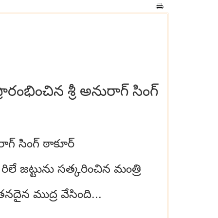
ారంభించిన శ్రీ అనురాగ్ సింగ్
ాగ్ సింగ్ ఠాకూర్
 రిలే జట్టును సత్కరించిన మంత్రి
నదైన ముద్ర వేసింది...