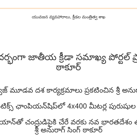
యువజన వ్యవహారాలు, క్రీడల మంత్రిత్వ శాఖ
్భంగా జాతీయ క్రీడా సమాఖ్య పోర్టల్ ప్ర
ఠాకూర్
ిజ్ మూడవ దశ కార్యక్రమాలు ప్రకటించిన శ్రీ అనుర
్లెటిక్స్ ఛాంపియన్‌షిప్‌లో 4x400 మీటర్ల పురుషుల
్రయాన్‌తో చంద్రుడిపైకి చేరే వరకు నవ భారతదేశం త
శ్రీ అనురాగ్ సింగ్ ఠాకూర్