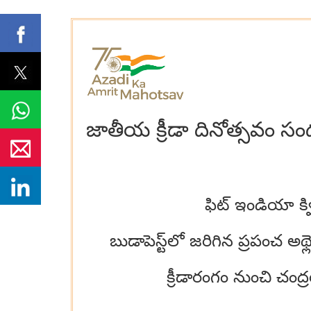
జాతీయ క్రీడా దినోత్సవం సందర
ఫిట్ ఇండియా క్వ
బుడాపెస్ట్‌లో జరిగిన ప్రపంచ అథ
క్రీడారంగం నుంచి చంద