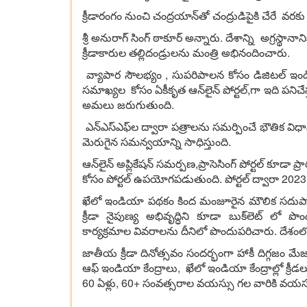
క్రీడారంగం నుంచి చంద్రయాన్‌తో చంద్రుడిపైకి చేరే వ
శ్రీ అనురాగ్ సింగ్ ఠాకూర్ అన్నారు. దేశాన్ని అగ్రస్థానా
క్రీడాకారుల తల్లిదండ్రులను మంత్రి అభినందించారు.
వ్యాపార సౌలభ్యం , సుపరిపాలన కోసం డిజిటల్ ఇండియా 
సమాఖ్యల కోసం ఏకీకృత ఆన్‌లైన్ పోర్టల్,గా ఇది పనిచేస్
అమలు జరుగుతుంది.
ఎన్‌ఎస్‌ఎఫ్‌ల ద్వారా పత్రాలను సమర్పించే భౌతిక విధానం
మెరుగైన సమన్వయాన్ని సాధిస్తుంది.
ఆన్‌లైన్ అప్లికేషన్ సమర్పణ,ప్రాసెసింగ్ పోర్టల్ కూ
కోసం పోర్టల్ ఉపయోగపడుతుంది. పోర్టల్ ద్వారా 2023 సె
ఖేలో ఇండియా పథకం కింద మంజూరైన మౌలిక సదుపాయాల
క్రీడా నైపుణ్య అభివృద్ధిని కూడా బుక్‌లెట్ లో ప
కార్యక్రమాల వివరాలను దీనిలో పొందుపరిచారు. దేశంలో 
జాతీయ క్రీడా దినోత్సవం సందర్భంగా హాకీ దిగ్గజం మేజర్
ఆఫ్ ఇండియా కేంద్రాలు, ఖేలో ఇండియా కేంద్రాల్లో క్రీ
60 ఏళ్లు, 60+ సంవత్సరాల వయస్సు గల వారికి వయస