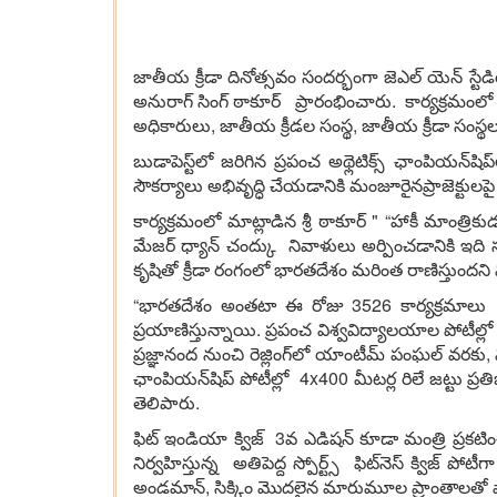
జాతీయ క్రీడా దినోత్సవం సందర్భంగా జెఎల్ యెన్ స్టే
అనురాగ్ సింగ్ ఠాకూర్ ప్రారంభించారు. కార్యక్రమంలో 
అధికారులు, జాతీయ క్రీడల సంస్థ, జాతీయ క్రీడా సంస్థల
బుడాపెస్ట్‌లో జరిగిన ప్రపంచ అథ్లెటిక్స్ ఛాంపియన్
సౌకర్యాలు అభివృద్ధి చేయడానికి మంజూరైనప్రాజెక్టులపై 
కార్యక్రమంలో మాట్లాడిన శ్రీ ఠాకూర్ " “హాకీ మాం
మేజర్ ధ్యాన్ చంద్కు నివాళులు అర్పించడానికి ఇది సరైన
కృషితో క్రీడా రంగంలో భారతదేశం మరింత రాణిస్తుందని 
“భారతదేశం అంతటా ఈ రోజు 3526 కార్యక్రమాలు జర
ప్రయాణిస్తున్నాయి. ప్రపంచ విశ్వవిద్యాలయాల పోటీల
ప్రజ్ఞానంద నుంచి రెజ్లింగ్‌లో యాంటీమ్ పంఘల్ వరకు, వ
ఛాంపియన్‌షిప్ పోటీల్లో 4x400 మీటర్ల రిలే జట్టు ప్
తెలిపారు.
ఫిట్ ఇండియా క్విజ్ 3వ ఎడిషన్ కూడా మంత్రి ప్రకట
నిర్వహిస్తున్న అతిపెద్ద స్పోర్ట్స్ ఫిట్‌నెస్ క్వి
అండమాన్, సిక్కిం మొదలైన మారుమూల ప్రాంతాలతో పాటు