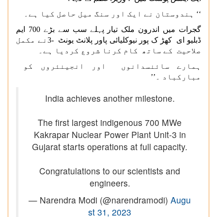
‘‘ ہندوستان نے ایک اور سنگ میل حاصل کیا ہے۔
گجرات میں اندرون ملک تیار پہلے سب سے بڑے 700 ایم
ڈبلیو ای کھڑ ک پور نیوکلیائی پاور پلانٹ یونٹ -3نے مکمل
صلاحیت کے ساتھ کام کرنا شروع کردیا ہے۔
ہمارے سائنسدانوں اور انجینئروں کو
مبارکباد ۔’’
India achieves another milestone.
The first largest indigenous 700 MWe
Kakrapar Nuclear Power Plant Unit-3 in
Gujarat starts operations at full capacity.
Congratulations to our scientists and
engineers.
— Narendra Modi (@narendramodi)
Augu
st 31, 2023