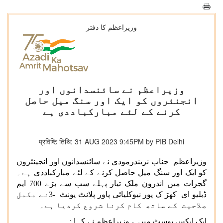
وزیراعظم کا دفتر
وزیراعظم نے سائنسدانوں اور
انجنئروں کو ایک اور سنگ میل حاصل
کرنے کے لئے مبارکباددی ہے
प्रविष्टि तिथि: 31 AUG 2023 9:45PM by PIB Delhi
وزیراعظم جناب نریندرمودی نے سائنسدانوں اور انجینئروں
کو ایک اور سنگ میل حاصل کرنے کے لئے مبارکباددی ہے۔
گجرات میں اندرون ملک تیار پہلے سب سے بڑے 700 ایم
ڈبلیو ای کھڑ ک پور نیوکلیائی پاور پلانٹ یونٹ -3نے مکمل
صلاحیت کے ساتھ کام کرنا شروع کردیا ہے۔
ایک ایکس پوسٹ میں ، وزیراعظم نے کہا :